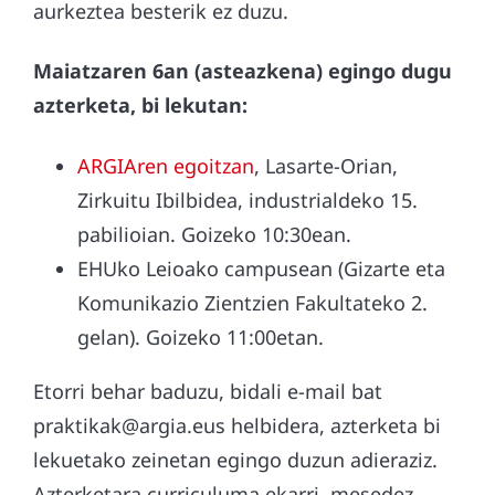
aurkeztea besterik ez duzu.
Maiatzaren 6an (asteazkena) egingo dugu
azterketa, bi lekutan:
ARGIAren egoitzan
, Lasarte-Orian,
Zirkuitu Ibilbidea, industrialdeko 15.
pabilioian. Goizeko 10:30ean.
EHUko Leioako campusean (Gizarte eta
Komunikazio Zientzien Fakultateko 2.
gelan). Goizeko 11:00etan.
Etorri behar baduzu, bidali e-mail bat
praktikak@argia.eus helbidera, azterketa bi
lekuetako zeinetan egingo duzun adieraziz.
Azterketara curriculuma ekarri, mesedez.