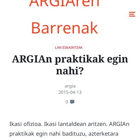
ARGIAren
Barrenak
LAN ESKAINTZAK
ARGIAn praktikak egin
nahi?
argia
2015-04-13
0
Ikasi ofizioa. Ikasi lantaldean aritzen. ARGIAn
praktikak egin nahi badituzu, azterketara