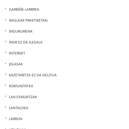
GARBIÑE LARRREA
IKASLEAK PRAKTIKETAN
INGURUMENA
INOR EZ DA ILEGALA
INTERNET
JOLASAK
KAZETARITZA EZ DA DELITUA
KOMUNITATEA
LAN ESKAINTZAK
LANTALDEA
LARRUN