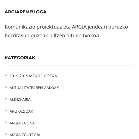
ARGIAREN BLOGA
Komunikazio proiektuaz eta ARGIA jendeari buruzko
berritasun guztiak biltzen dituen txokoa.
KATEGORIAK
1919-2019 MENDEURRENA
AKTUALITATEAREN GAKOAK
ALDIZKARIA
APLIKAZIOAK
ARGIA EGUNA
ARGIA EGUTEGIA