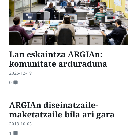
Lan eskaintza ARGIAn:
komunitate arduraduna
2025-12-19
0
ARGIAn diseinatzaile-
maketatzaile bila ari gara
2018-10-03
1