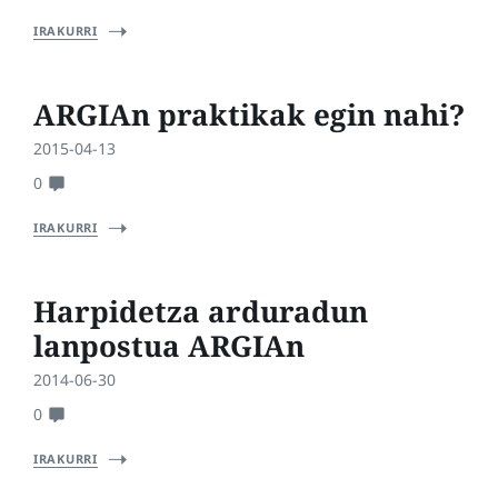
IRAKURRI
ARGIAn praktikak egin nahi?
2015-04-13
0
IRAKURRI
Harpidetza arduradun
lanpostua ARGIAn
2014-06-30
0
IRAKURRI