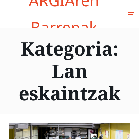
ARGIAren
Barrenak
Kategoria:
Lan
eskaintzak