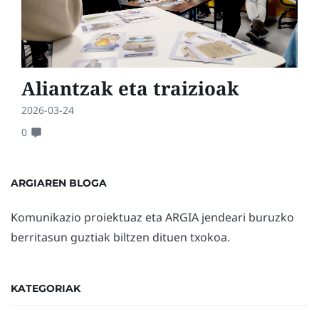
Aliantzak eta traizioak
2026-03-24
0
ARGIAREN BLOGA
Komunikazio proiektuaz eta ARGIA jendeari buruzko
berritasun guztiak biltzen dituen txokoa.
KATEGORIAK