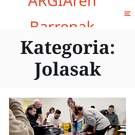
ARGIAren
Barrenak
Kategoria:
Jolasak