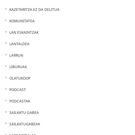
KAZETARITZA EZ DA DELITUA
KOMUNITATEA
LAN ESKAINTZAK
LANTALDEA
LARRUN
LIBURUAK
OLATUKOOP
PODCAST
PODCASTAK
SAILKATU GABEA
SAILKATUGABEAK