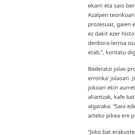
ekarri eta saio be
Azalpen teorikoan 
prozesuaz, gaien 
ez dakit ezer hist
denbora-lerroa os
etab.”, kontatu di
Bederatzi jolas-pr
erronka’ jolasari.
jokoari ekin aurre
aliantzak, kafe ba
algaraka. “Saio ed
arteko pikea ere p
“Joko bat erakust