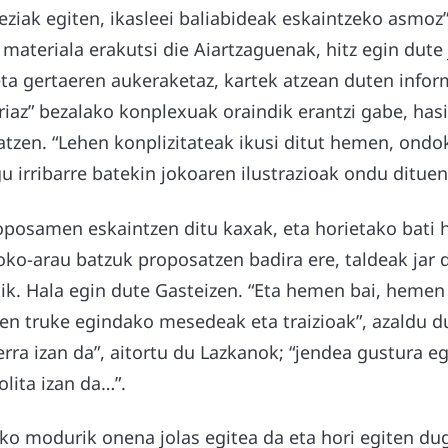
reziak egiten, ikasleei baliabideak eskaintzeko asmoz”
materiala erakutsi die Aiartzaguenak, hitz egin dute 
eta gertaeren aukeraketaz, kartek atzean duten infor
oriaz” bezalako konplexuak oraindik erantzi gabe, hasi
atzen. “Lehen konplizitateak ikusi ditut hemen, ond
gu irribarre batekin jokoaren ilustrazioak ondu ditue
oposamen eskaintzen ditu kaxak, eta horietako bati h
 Joko-arau batzuk proposatzen badira ere, taldeak jar 
tik. Hala egin dute Gasteizen. “Eta hemen bai, hemen 
ten truke egindako mesedeak eta traizioak”, azaldu d
erra izan da”, aitortu du Lazkanok; “jendea gustura e
olita izan da…”.
eko modurik onena jolas egitea da eta hori egiten du