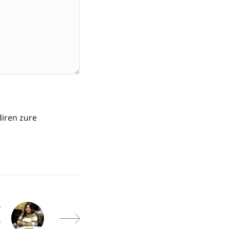
diren zure
a
a