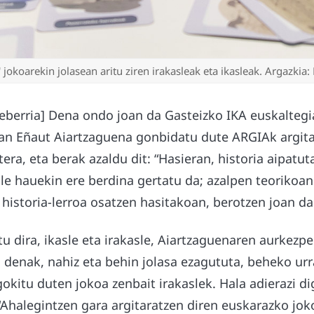
jokoarekin jolasean aritu ziren irakasleak eta ikasleak. Argazkia:
xeberria] Dena ondo joan da Gasteizko IKA euskaltegia
lean Eñaut Aiartzaguena gonbidatu dute ARGIAk argi
era, eta berak azaldu dit: “Hasieran, historia aipatut
sle hauekin ere berdina gertatu da; azalpen teorikoan
 historia-lerroa osatzen hasitakoan, berotzen joan d
tu dira, ikasle eta irakasle, Aiartzaguenaren aurkezp
 denak, nahiz eta behin jolasa ezagututa, beheko ur
gokitu duten jokoa zenbait irakaslek. Hala adierazi d
“Ahalegintzen gara argitaratzen diren euskarazko jok