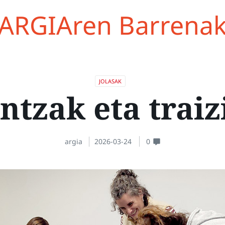
ARGIAren Barrena
JOLASAK
ntzak eta trai
argia
2026-03-24
0