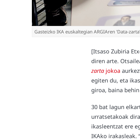
Gasteizko IKA euskaltegian ARGIAren 'Data-zarta' 
[Itsaso Zubiria Et
diren arte. Otsai
zarta
jokoa
aurkezt
egiten du, eta ika
giroa, baina behin
30 bat lagun elkar
urratsetakoak dira
ikasleentzat ere e
IKAko irakasleak. 