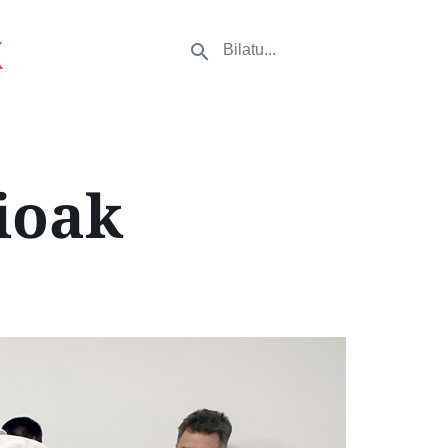
k
zioak