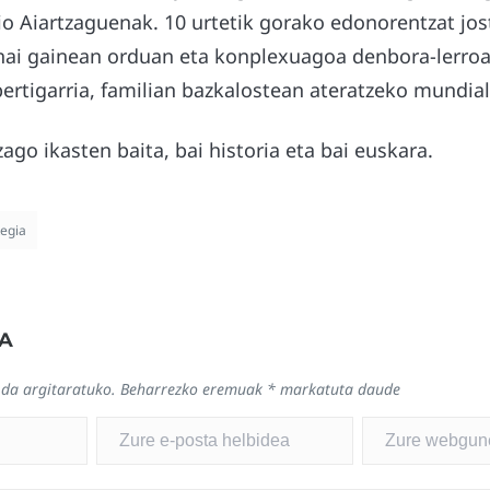
o Aiartzaguenak. 10 urtetik gorako edonorentzat jost
ai gainean orduan eta konplexuagoa denbora-lerroa
ertigarria, familian bazkalostean ateratzeko mundia
go ikasten baita, bai historia eta bai euskara.
tegia
A
 da argitaratuko.
Beharrezko eremuak
*
markatuta daude