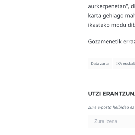
aurkezpenetan”, di
karta gehiago mah
ikasteko modu dib
Gozamenetik erraza
Data zarta
IKA euskal
UTZI ERANTZUN
Zure e-posta helbidea ez