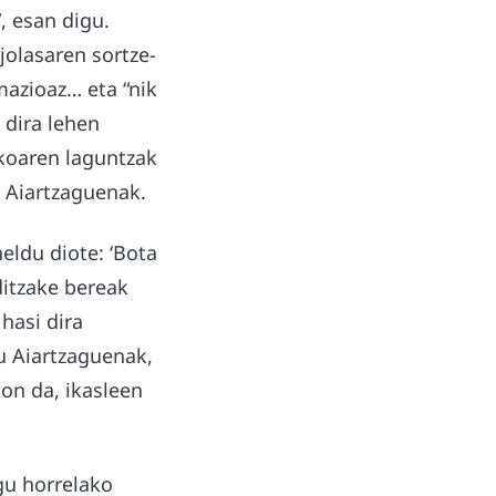
, esan digu.
jolasaren sortze-
mazioaz… eta “nik
 dira lehen
okoaren laguntzak
n Aiartzaguenak.
eldu diote: ‘Bota
ditzake bereak
hasi dira
u Aiartzaguenak,
gon da, ikasleen
gu horrelako