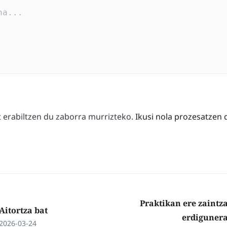
erabiltzen du zaborra murrizteko.
Ikusi nola prozesatzen 
Praktikan ere zaintz
Aitortza bat
erdiguner
2026-03-24