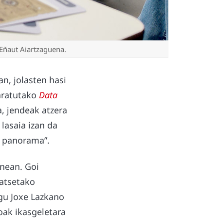
 Eñaut Aiartzaguena.
n, jolasten hasi
taratutako
Data
a, jendeak atzera
 lasaia izan da
a panorama”.
enean. Goi
ratsetako
igu Joxe Lazkano
oak ikasgeletara