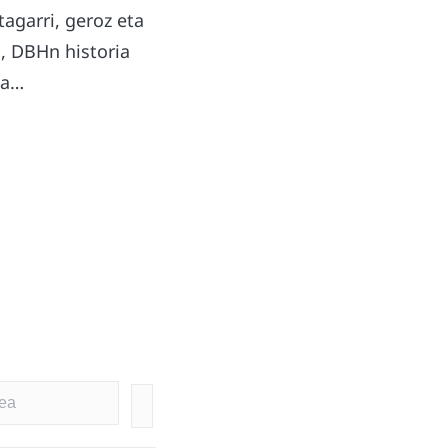
agarri, geroz eta
, DBHn historia
la…