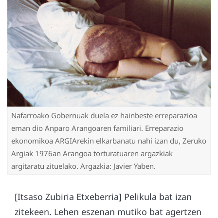
Nafarroako Gobernuak duela ez hainbeste erreparazioa
eman dio Anparo Arangoaren familiari. Erreparazio
ekonomikoa ARGIArekin elkarbanatu nahi izan du, Zeruko
Argiak 1976an Arangoa torturatuaren argazkiak
argitaratu zituelako. Argazkia: Javier Yaben.
[Itsaso Zubiria Etxeberria] Pelikula bat izan
zitekeen. Lehen eszenan mutiko bat agertzen