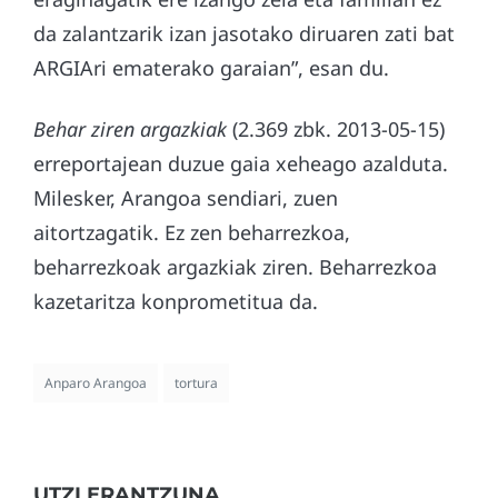
da zalantzarik izan jasotako diruaren zati bat
ARGIAri ematerako garaian”, esan du.
Behar ziren argazkiak
(2.369 zbk. 2013-05-15)
erreportajean duzue gaia xeheago azalduta.
Milesker, Arangoa sendiari, zuen
aitortzagatik. Ez zen beharrezkoa,
beharrezkoak argazkiak ziren. Beharrezkoa
kazetaritza konprometitua da.
Anparo Arangoa
tortura
UTZI ERANTZUNA