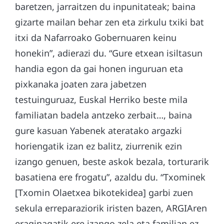
baretzen, jarraitzen du inpunitateak; baina
gizarte mailan behar zen eta zirkulu txiki bat
itxi da Nafarroako Gobernuaren keinu
honekin”, adierazi du. “Gure etxean isiltasun
handia egon da gai honen inguruan eta
pixkanaka joaten zara jabetzen
testuinguruaz, Euskal Herriko beste mila
familiatan badela antzeko zerbait…, baina
gure kasuan Yabenek ateratako argazki
horiengatik izan ez balitz, ziurrenik ezin
izango genuen, beste askok bezala, torturarik
basatiena ere frogatu”, azaldu du. “Txominek
[Txomin Olaetxea bikotekidea] garbi zuen
sekula erreparaziorik iristen bazen, ARGIAren
eraginagatik ere izango zela eta familian ez