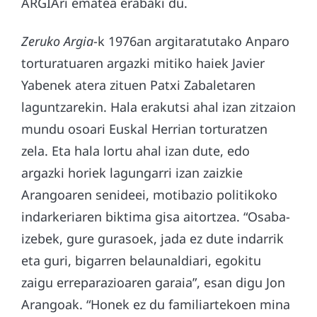
ARGIAri ematea erabaki du.
Zeruko Argia
-k 1976an argitaratutako Anparo
torturatuaren argazki mitiko haiek Javier
Yabenek atera zituen Patxi Zabaletaren
laguntzarekin. Hala erakutsi ahal izan zitzaion
mundu osoari Euskal Herrian torturatzen
zela. Eta hala lortu ahal izan dute, edo
argazki horiek lagungarri izan zaizkie
Arangoaren senideei, motibazio politikoko
indarkeriaren biktima gisa aitortzea. “Osaba-
izebek, gure gurasoek, jada ez dute indarrik
eta guri, bigarren belaunaldiari, egokitu
zaigu erreparazioaren garaia”, esan digu Jon
Arangoak. “Honek ez du familiartekoen mina