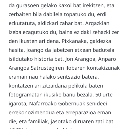
da gurasoen gelako kaxoi bat irekitzen, eta
zerbaiten bila dabilela topatuko du, erdi
ezkutatuta, aldizkari zahar bat. Argazkian
izeba ezagutuko du, baina ez daki zehazki zer
den ikusten ari dena. Pixkanaka, galdezka
hasita, joango da jabetzen etxean badutela
isildutako historia bat. Jon Arangoa, Anparo
Arangoa Satrustegiren ilobaren kontakizunak
eraman nau halako sentsazio batera,
kontatzen ari zitzaidana pelikula baten
fotogramatan ikusiko banu bezala. 50 urte
igarota, Nafarroako Gobernuak senideei
errekonozimendua eta erreparazioa eman
die, eta familiak, jasotako diruaren zati bat