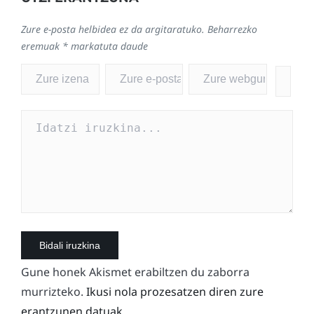
Zure e-posta helbidea ez da argitaratuko.
Beharrezko
eremuak
*
markatuta daude
Gune honek Akismet erabiltzen du zaborra
murrizteko.
Ikusi nola prozesatzen diren zure
erantzunen datuak.