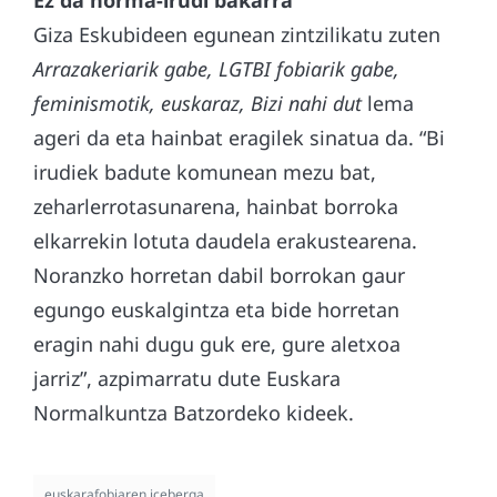
Giza Eskubideen egunean zintzilikatu zuten
Arrazakeriarik gabe, LGTBI fobiarik gabe,
feminismotik, euskaraz, Bizi nahi dut
lema
ageri da eta hainbat eragilek sinatua da. “Bi
irudiek badute komunean mezu bat,
zeharlerrotasunarena, hainbat borroka
elkarrekin lotuta daudela erakustearena.
Noranzko horretan dabil borrokan gaur
egungo euskalgintza eta bide horretan
eragin nahi dugu guk ere, gure aletxoa
jarriz”, azpimarratu dute Euskara
Normalkuntza Batzordeko kideek.
euskarafobiaren iceberga