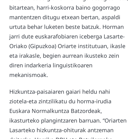
bitartean, harri-koskorra baino gogorrago
mantentzen ditugu etxean bertan, aspaldi
urtuta behar luketen beste batzuk. Horman
jarri dute euskarafobiaren iceberga Lasarte-
Oriako (Gipuzkoa) Oriarte institutuan, ikasle
eta irakasle, begien aurrean ikusteko zein
diren indarkeria linguistikoaren
mekanismoak.
Hizkuntza-paisaiaren gaiari heldu nahi
ziotela-eta zintzilikatu du horma-irudia
Euskara Normalkuntza Batzordeak,
ikasturteko plangintzaren barruan. “Oriarten
Lasarteko hizkuntza-ohiturak antzeman