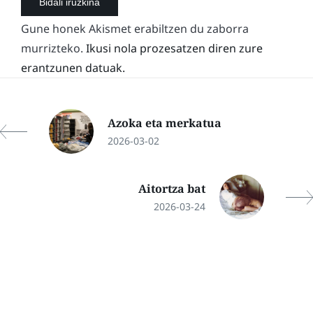
Gune honek Akismet erabiltzen du zaborra
murrizteko.
Ikusi nola prozesatzen diren zure
erantzunen datuak.
Azoka eta merkatua
2026-03-02
Aitortza bat
2026-03-24