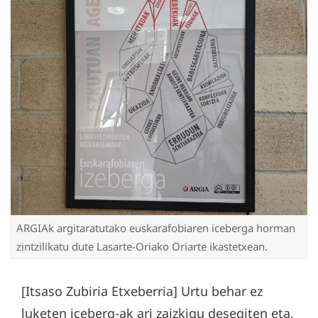
ARGIAk argitaratutako euskarafobiaren iceberga horman
zintzilikatu dute Lasarte-Oriako Oriarte ikastetxean.
[Itsaso Zubiria Etxeberria] Urtu behar ez
luketen iceberg-ak ari zaizkigu desegiten eta,