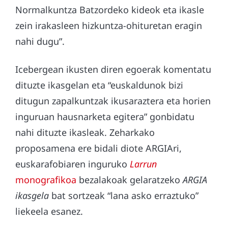
Normalkuntza Batzordeko kideok eta ikasle
zein irakasleen hizkuntza-ohituretan eragin
nahi dugu”.
Icebergean ikusten diren egoerak komentatu
dituzte ikasgelan eta “euskaldunok bizi
ditugun zapalkuntzak ikusaraztera eta horien
inguruan hausnarketa egitera” gonbidatu
nahi dituzte ikasleak. Zeharkako
proposamena ere bidali diote ARGIAri,
euskarafobiaren inguruko
Larrun
monografikoa
bezalakoak gelaratzeko
ARGIA
ikasgela
bat sortzeak “lana asko erraztuko”
liekeela esanez.