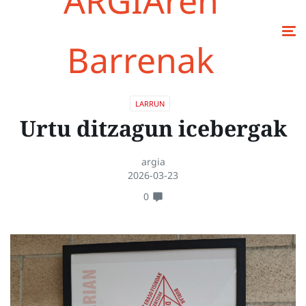
ARGIAren
Barrenak
LARRUN
Urtu ditzagun icebergak
argia
2026-03-23
0