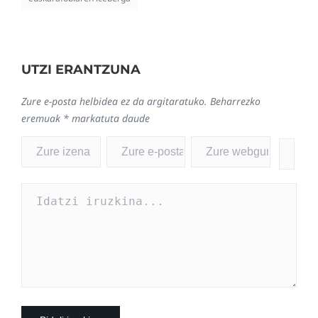
UTZI ERANTZUNA
Zure e-posta helbidea ez da argitaratuko.
Beharrezko
eremuak
*
markatuta daude