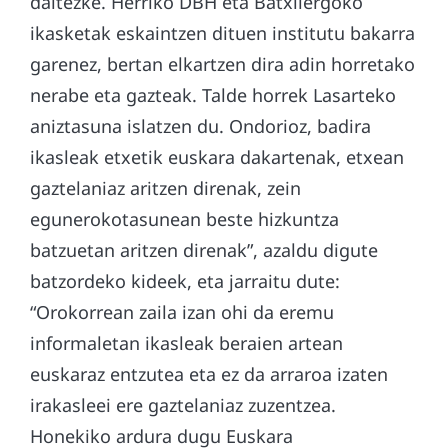
daitezke. Herriko DBH eta Batxilergoko
ikasketak eskaintzen dituen institutu bakarra
garenez, bertan elkartzen dira adin horretako
nerabe eta gazteak. Talde horrek Lasarteko
aniztasuna islatzen du. Ondorioz, badira
ikasleak etxetik euskara dakartenak, etxean
gaztelaniaz aritzen direnak, zein
egunerokotasunean beste hizkuntza
batzuetan aritzen direnak”, azaldu digute
batzordeko kideek, eta jarraitu dute:
“Orokorrean zaila izan ohi da eremu
informaletan ikasleak beraien artean
euskaraz entzutea eta ez da arraroa izaten
irakasleei ere gaztelaniaz zuzentzea.
Honekiko ardura dugu Euskara