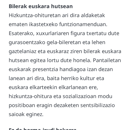
Bilerak euskara hutsean
Hizkuntza-ohituretan ari dira aldaketak
ematen ikastetxeko funtzionamenduan.
Esaterako, xuxurlariaren figura txertatu dute
gurasoentzako gela-bileretan eta lehen
gaztelaniaz eta euskaraz ziren bilerak euskara
hutsean egitea lortu dute honela. Pantailetan
euskarak presentzia handiagoa izan dezan
lanean ari dira, baita herriko kultur eta
euskara elkarteekin elkarlanean ere,
hizkuntza-ohitura eta sozializazioan modu
positiboan eragin dezaketen sentsibilizazio
saioak eginez.
Ez da horma-irudi bakarra