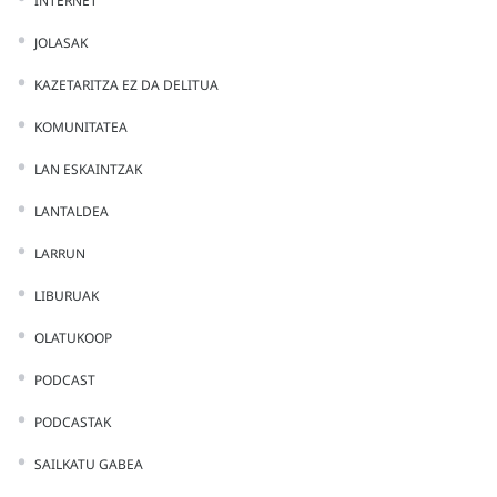
INTERNET
JOLASAK
KAZETARITZA EZ DA DELITUA
KOMUNITATEA
LAN ESKAINTZAK
LANTALDEA
LARRUN
LIBURUAK
OLATUKOOP
PODCAST
PODCASTAK
SAILKATU GABEA