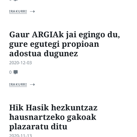
IRAKURRI
Gaur ARGIAk jai egingo du,
gure egutegi propioan
adostua dugunez
2020-12-03
0
IRAKURRI
Hik Hasik hezkuntzaz
hausnartzeko gakoak
plazaratu ditu
2020-11-13