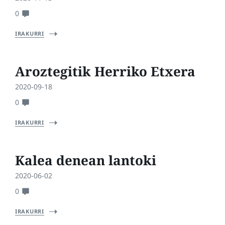
0
IRAKURRI
Aroztegitik Herriko Etxera
2020-09-18
0
IRAKURRI
Kalea denean lantoki
2020-06-02
0
IRAKURRI