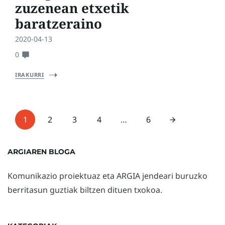
zuzenean etxetik
baratzeraino
2020-04-13
0
IRAKURRI
1
2
3
4
…
6
ARGIAREN BLOGA
Komunikazio proiektuaz eta ARGIA jendeari buruzko
berritasun guztiak biltzen dituen txokoa.