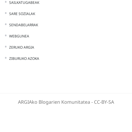
SAILKATUGABEAK
SARE SOZIALAK
SENDABELARRAK
WEBGUNEA
ZERUKO ARGIA
ZIBURUKO AZOKA
ARGIAko Blogarien Komunitatea
-
CC-BY-SA