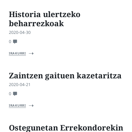
Historia ulertzeko
beharrezkoak
2020-04-30
0
IRAKURRI
Zaintzen gaituen kazetaritza
2020-04-21
0
IRAKURRI
Ostegunetan Errekondorekin