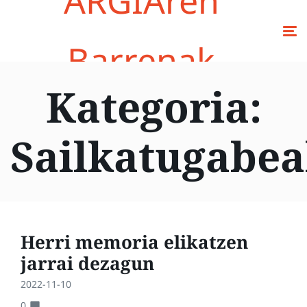
ARGIAren
Barrenak
Kategoria:
Sailkatugabe
Herri memoria elikatzen
jarrai dezagun
2022-11-10
0