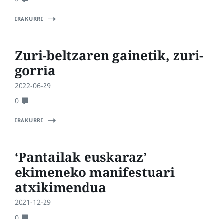
IRAKURRI
Zuri-beltzaren gainetik, zuri-
gorria
2022-06-29
0
IRAKURRI
‘Pantailak euskaraz’
ekimeneko manifestuari
atxikimendua
2021-12-29
0