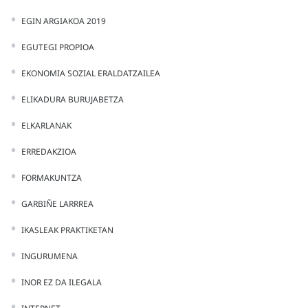
EGIN ARGIAKOA 2019
EGUTEGI PROPIOA
EKONOMIA SOZIAL ERALDATZAILEA
ELIKADURA BURUJABETZA
ELKARLANAK
ERREDAKZIOA
FORMAKUNTZA
GARBIÑE LARRREA
IKASLEAK PRAKTIKETAN
INGURUMENA
INOR EZ DA ILEGALA