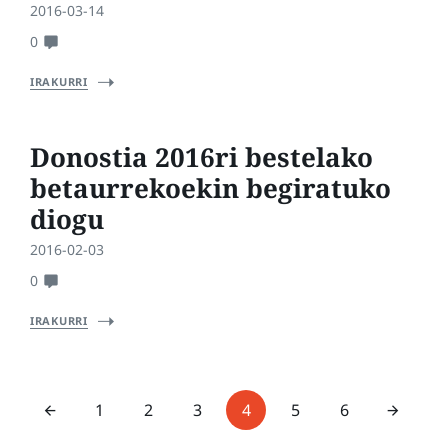
2016-03-14
0
IRAKURRI
Donostia 2016ri bestelako
betaurrekoekin begiratuko
diogu
2016-02-03
0
IRAKURRI
1
2
3
4
5
6