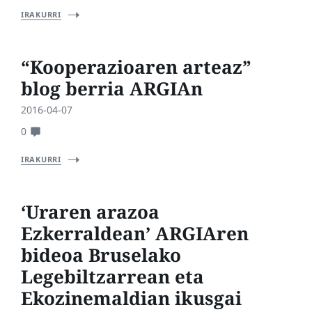
IRAKURRI
“Kooperazioaren arteaz”
blog berria ARGIAn
2016-04-07
0
IRAKURRI
‘Uraren arazoa
Ezkerraldean’ ARGIAren
bideoa Bruselako
Legebiltzarrean eta
Ekozinemaldian ikusgai