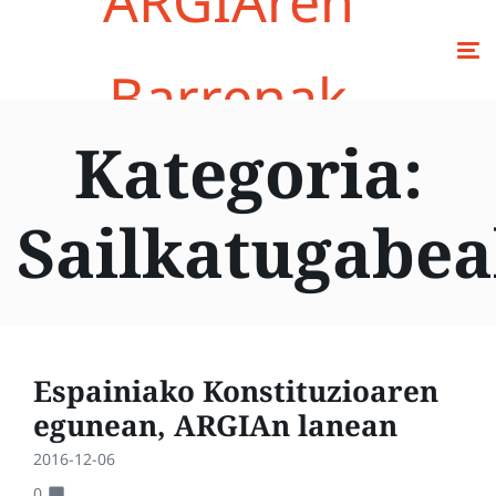
ARGIAren
Barrenak
Kategoria:
Sailkatugabe
Espainiako Konstituzioaren
egunean, ARGIAn lanean
2016-12-06
0