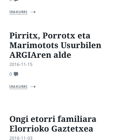
IRAKURRI
Pirritx, Porrotx eta
Marimotots Usurbilen
ARGIAren alde
2016-11-15
0
IRAKURRI
Ongi etorri familiara
Elorrioko Gaztetxea
2016-11-03