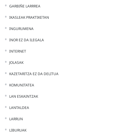
GARBIÑE LARRREA
IKASLEAK PRAKTIKETAN
INGURUMENA
INOR EZ DA ILEGALA
INTERNET
JOLASAK
KAZETARITZA EZ DA DELITUA
KOMUNITATEA
LAN ESKAINTZAK
LANTALDEA
LARRUN
LIBURUAK