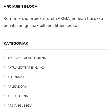
ARGIAREN BLOGA
Komunikazio proiektuaz eta ARGIA jendeari buruzko
berritasun guztiak biltzen dituen txokoa.
KATEGORIAK
1919-2019 MENDEURRENA
AKTUALITATEAREN GAKOAK
ALDIZKARIA
APLIKAZIOAK
ARGIA EGUNA
ARGIA EGUTEGIA