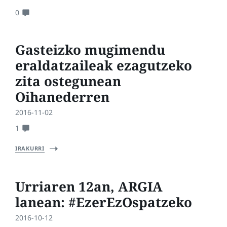
0
Gasteizko mugimendu
eraldatzaileak ezagutzeko
zita ostegunean
Oihanederren
2016-11-02
1
IRAKURRI
Urriaren 12an, ARGIA
lanean: #EzerEzOspatzeko
2016-10-12