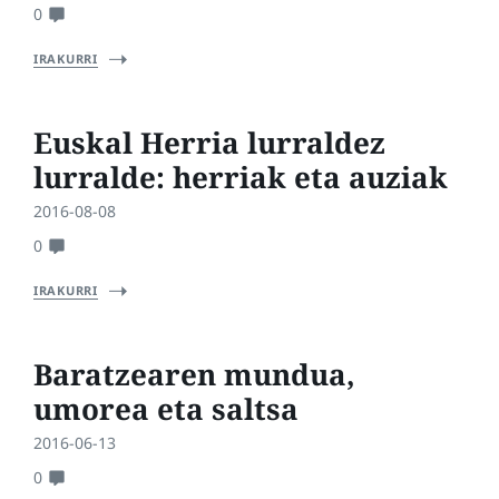
0
IRAKURRI
Euskal Herria lurraldez
lurralde: herriak eta auziak
2016-08-08
0
IRAKURRI
Baratzearen mundua,
umorea eta saltsa
2016-06-13
0