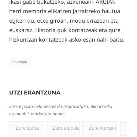
ikasi gabe bukatzeko, azkenean– ARGIAk
herri memoria elikatzen jarraitzeko hautua
egiten du, etxe giroan, modu errazean eta
euskaraz. Historia guk kontatzeak eta gure
hizkuntzan kontatzeak asko esan nahi baitu.
Egutegia
UTZI ERANTZUNA
Zure e-posta helbidea ez da argitaratuko.
Beharrezko
eremuak
*
markatuta daude