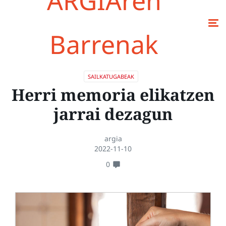
ARGIAren
Barrenak
SAILKATUGABEAK
Herri memoria elikatzen
jarrai dezagun
argia
2022-11-10
0