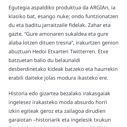
Egutegia aspaldiko produktua da ARGIAn, ia
klasiko bat, esango nuke; ondo funtzionatzen
du eta baditu jarraitzaile fidelak. Zahar eta
gazte. “Gure amonaren sukaldea eta gure
alaba lotzen dituen tresna”, irakurtzen genion
abuztuan Hedoi Etxarteri Twitterren. Etxe
batzuetan balio du belaunaldi
desberdinetako kideak batzeko eta haurrekin
erabili daiteke jolas modura ikasteko ere.
Historia edo gizartea bezalako irakasgaiak
ingelesez irakasteko moda absurdo horri
izkin egiteak geroz eta zailagoa dirudien
garaiotan –historiarik eta ingelesik txukun