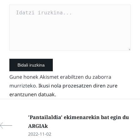
Gune honek Akismet erabiltzen du zaborra
murrizteko.
Ikusi nola prozesatzen diren zure
erantzunen datuak.
'Pantailaldia' ekimenarekin bat egin du
ARGIAk
2022-11-02