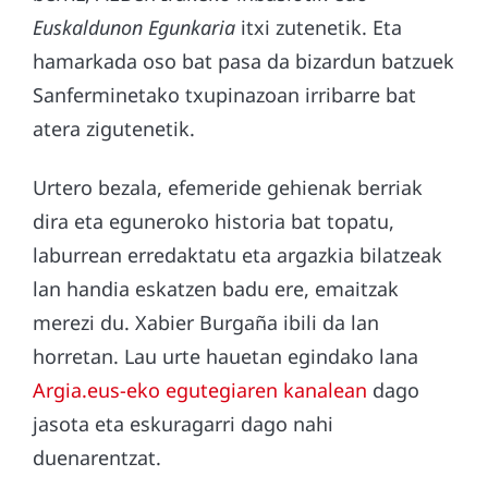
Euskaldunon Egunkaria
itxi zutenetik. Eta
hamarkada oso bat pasa da bizardun batzuek
Sanferminetako txupinazoan irribarre bat
atera zigutenetik.
Urtero bezala, efemeride gehienak berriak
dira eta eguneroko historia bat topatu,
laburrean erredaktatu eta argazkia bilatzeak
lan handia eskatzen badu ere, emaitzak
merezi du. Xabier Burgaña ibili da lan
horretan. Lau urte hauetan egindako lana
Argia.eus-eko egutegiaren kanalean
dago
jasota eta eskuragarri dago nahi
duenarentzat.