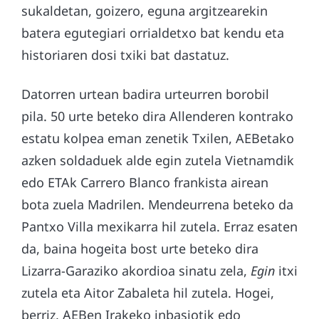
sukaldetan, goizero, eguna argitzearekin
batera egutegiari orrialdetxo bat kendu eta
historiaren dosi txiki bat dastatuz.
Datorren urtean badira urteurren borobil
pila. 50 urte beteko dira Allenderen kontrako
estatu kolpea eman zenetik Txilen, AEBetako
azken soldaduek alde egin zutela Vietnamdik
edo ETAk Carrero Blanco frankista airean
bota zuela Madrilen. Mendeurrena beteko da
Pantxo Villa mexikarra hil zutela. Erraz esaten
da, baina hogeita bost urte beteko dira
Lizarra-Garaziko akordioa sinatu zela,
Egin
itxi
zutela eta Aitor Zabaleta hil zutela. Hogei,
berriz, AEBen Irakeko inbasiotik edo