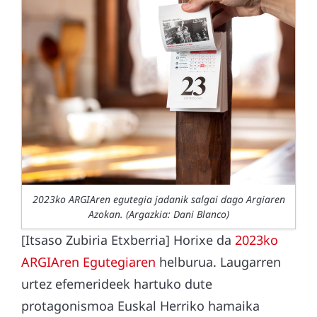
2023ko ARGIAren egutegia jadanik salgai dago Argiaren
Azokan. (Argazkia: Dani Blanco)
[Itsaso Zubiria Etxberria] Horixe da
2023ko
ARGIAren Egutegiaren
helburua. Laugarren
urtez efemerideek hartuko dute
protagonismoa Euskal Herriko hamaika