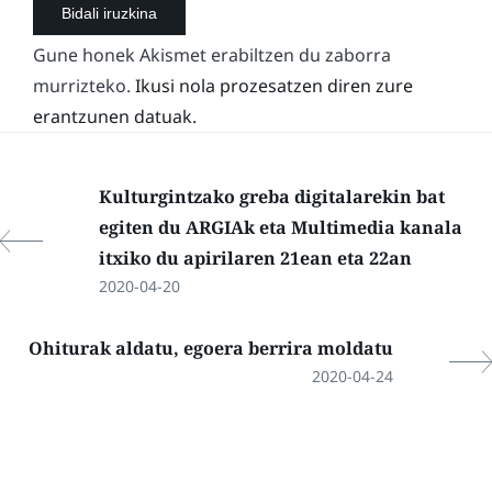
Gune honek Akismet erabiltzen du zaborra
murrizteko.
Ikusi nola prozesatzen diren zure
erantzunen datuak.
Kulturgintzako greba digitalarekin bat
egiten du ARGIAk eta Multimedia kanala
itxiko du apirilaren 21ean eta 22an
2020-04-20
Ohiturak aldatu, egoera berrira moldatu
2020-04-24