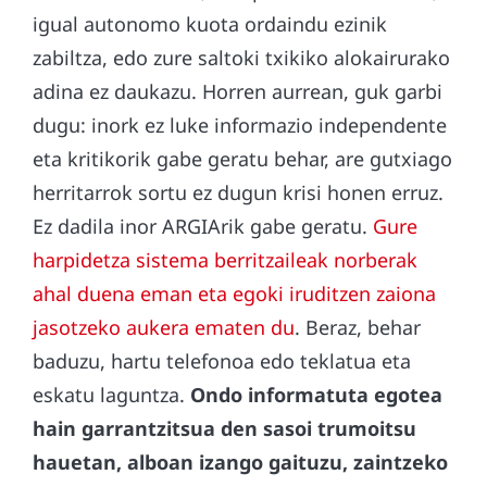
igual autonomo kuota ordaindu ezinik
zabiltza, edo zure saltoki txikiko alokairurako
adina ez daukazu. Horren aurrean, guk garbi
dugu: inork ez luke informazio independente
eta kritikorik gabe geratu behar, are gutxiago
herritarrok sortu ez dugun krisi honen erruz.
Ez dadila inor ARGIArik gabe geratu.
Gure
harpidetza sistema berritzaileak norberak
ahal duena eman eta egoki iruditzen zaiona
jasotzeko aukera ematen du
. Beraz, behar
baduzu, hartu telefonoa edo teklatua eta
eskatu laguntza.
Ondo informatuta egotea
hain garrantzitsua den sasoi trumoitsu
hauetan, alboan izango gaituzu, zaintzeko