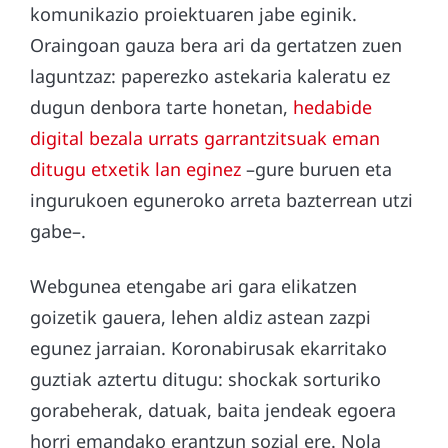
komunikazio proiektuaren jabe eginik.
Oraingoan gauza bera ari da gertatzen zuen
laguntzaz: paperezko astekaria kaleratu ez
dugun denbora tarte honetan,
hedabide
digital bezala urrats garrantzitsuak eman
ditugu etxetik lan eginez
–gure buruen eta
ingurukoen eguneroko arreta bazterrean utzi
gabe–.
Webgunea etengabe ari gara elikatzen
goizetik gauera, lehen aldiz astean zazpi
egunez jarraian. Koronabirusak ekarritako
guztiak aztertu ditugu: shockak sorturiko
gorabeherak, datuak, baita jendeak egoera
horri emandako erantzun sozial ere. Nola