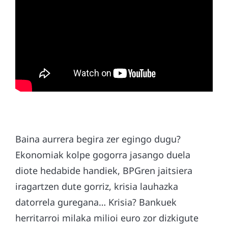
Baina aurrera begira zer egingo dugu?
Ekonomiak kolpe gogorra jasango duela
diote hedabide handiek, BPGren jaitsiera
iragartzen dute gorriz, krisia lauhazka
datorrela guregana… Krisia? Bankuek
herritarroi milaka milioi euro zor dizkigute