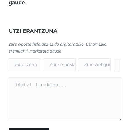
gaude
.
UTZI ERANTZUNA
Zure e-posta helbidea ez da argitaratuko.
Beharrezko
eremuak
*
markatuta daude