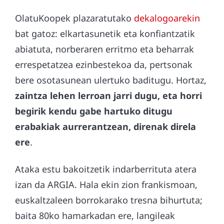
OlatuKoopek plazaratutako
dekalogoarekin
bat gatoz: elkartasunetik eta konfiantzatik
abiatuta, norberaren erritmo eta beharrak
errespetatzea ezinbestekoa da, pertsonak
bere osotasunean ulertuko baditugu. Hortaz,
zaintza lehen lerroan jarri dugu, eta horri
begirik kendu gabe hartuko ditugu
erabakiak aurrerantzean, direnak direla
ere
.
Ataka estu bakoitzetik indarberrituta atera
izan da ARGIA. Hala ekin zion frankismoan,
euskaltzaleen borrokarako tresna bihurtuta;
baita 80ko hamarkadan ere, langileak