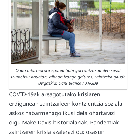
Ondo informatuta egotea hain garrantzitsua den sasoi
trumoitsu hauetan, alboan izango gaituzu, zaintzeko gaude
(Argazkia: Dani Blanco / ARGIA)
COVID-19ak areagotutako krisiaren
erdigunean zaintzaileen kontzientzia soziala
askoz nabarmenago ikusi dela ohartarazi
digu Make Davis historialariak. Pandemiak
zaintzaren krisia azalerazi du: osasun