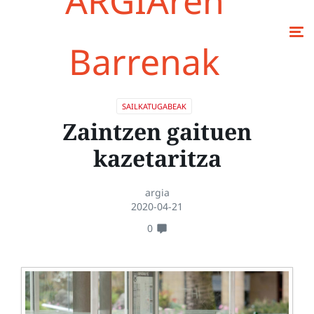
ARGIAren
Barrenak
SAILKATUGABEAK
Zaintzen gaituen
kazetaritza
argia
2020-04-21
0