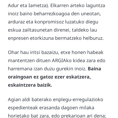
Adur eta Iametza). Elkarren arteko laguntza
inoiz baino beharrezkoagoa den uneotan,
arduraz eta konpromisoz luzatuko diegu
eskua zailtasunetan direnei, taldeko lau
enpresen etorkizuna bermatzeko helburuz.
Ohar hau iritsi bazaizu, etxe honen habeak
mantentzen dituen ARGIAko kidea zara edo
harremana izan duzu gurekin inoiz.
Baina
oraingoan ez gatoz ezer eskatzera,
eskaintzera baizik.
Agian aldi baterako enplegu-erregulazioko
espedienteak erasanda dagoen milaka
horietako bat zara, edo prekarioan ari dena;