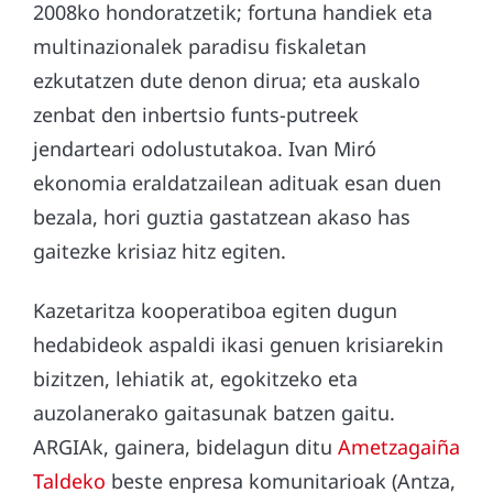
2008ko hondoratzetik; fortuna handiek eta
multinazionalek paradisu fiskaletan
ezkutatzen dute denon dirua; eta auskalo
zenbat den inbertsio funts-putreek
jendarteari odolustutakoa. Ivan Miró
ekonomia eraldatzailean adituak esan duen
bezala, hori guztia gastatzean akaso has
gaitezke krisiaz hitz egiten.
Kazetaritza kooperatiboa egiten dugun
hedabideok aspaldi ikasi genuen krisiarekin
bizitzen, lehiatik at, egokitzeko eta
auzolanerako gaitasunak batzen gaitu.
ARGIAk, gainera, bidelagun ditu
Ametzagaiña
Taldeko
beste enpresa komunitarioak (Antza,