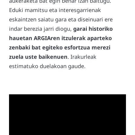
aukeraketa bat egin behar izan baitugu.
Eduki mamitsu eta interesgarrienak
eskaintzen saiatu gara eta diseinuari ere
indar berezia jarri diogu,
garai historiko
hauetan ARGIAren itzulerak aparteko
zenbaki bat egiteko esfortzua merezi
zuela uste baikenuen
. Irakurleak
estimatuko duelakoan gaude.