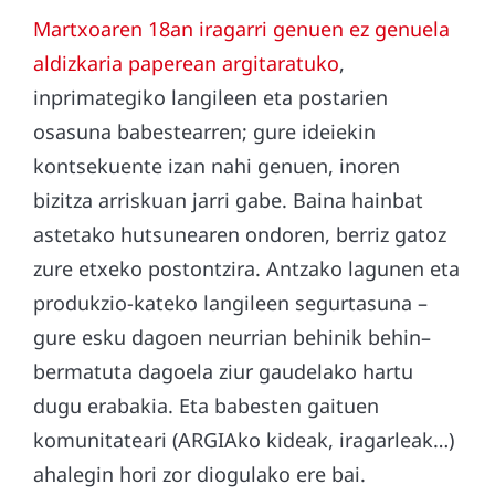
Martxoaren 18an iragarri genuen ez genuela
aldizkaria paperean argitaratuko
,
inprimategiko langileen eta postarien
osasuna babestearren; gure ideiekin
kontsekuente izan nahi genuen, inoren
bizitza arriskuan jarri gabe. Baina hainbat
astetako hutsunearen ondoren, berriz gatoz
zure etxeko postontzira. Antzako lagunen eta
produkzio-kateko langileen segurtasuna –
gure esku dagoen neurrian behinik behin–
bermatuta dagoela ziur gaudelako hartu
dugu erabakia. Eta babesten gaituen
komunitateari (ARGIAko kideak, iragarleak…)
ahalegin hori zor diogulako ere bai.