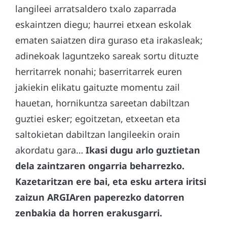
langileei arratsaldero txalo zaparrada
eskaintzen diegu; haurrei etxean eskolak
ematen saiatzen dira guraso eta irakasleak;
adinekoak laguntzeko sareak sortu dituzte
herritarrek nonahi; baserritarrek euren
jakiekin elikatu gaituzte momentu zail
hauetan, hornikuntza sareetan dabiltzan
guztiei esker; egoitzetan, etxeetan eta
saltokietan dabiltzan langileekin orain
akordatu gara…
Ikasi dugu arlo guztietan
dela zaintzaren ongarria beharrezko.
Kazetaritzan ere bai, eta esku artera iritsi
zaizun ARGIAren paperezko datorren
zenbakia da horren erakusgarri.