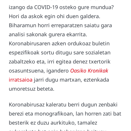
izango da COVID-19 osteko gure mundua?
Hori da askok egin ohi duen galdera.
Biharamun horri erreparatzen saiatu gara
analisi sakonak gurera ekarrita.
Koronabirusaren azken ordukoaz buletin
espezifikoak sortu ditugu sare sozialetan
zabaltzeko eta, irri egitea denez txertorik
osasuntsuena, igandero
Oasiko Kronikak
irratsaioa
jarri dugu martxan, eztenkada
umoretsuz beteta.
Koronabirusaz kaleratu berri dugun zenbaki
berezi eta monografikoan, lan horren zati bat
besterik ez duzu aurkituko, tamalez