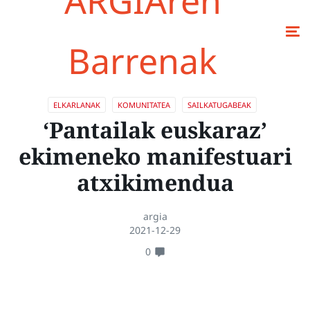
ARGIAren
Barrenak
ELKARLANAK
KOMUNITATEA
SAILKATUGABEAK
‘Pantailak euskaraz’
ekimeneko manifestuari
atxikimendua
argia
2021-12-29
0