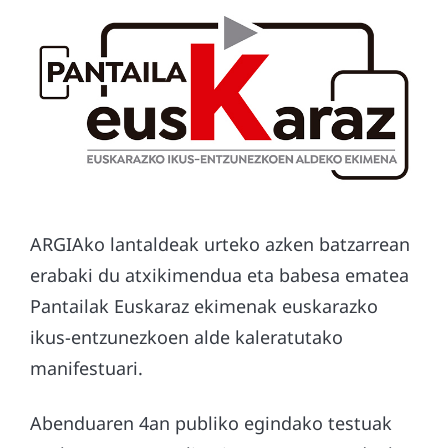
ARGIAko lantaldeak urteko azken batzarrean
erabaki du atxikimendua eta babesa ematea
Pantailak Euskaraz ekimenak euskarazko
ikus-entzunezkoen alde kaleratutako
manifestuari.
Abenduaren 4an publiko egindako testuak