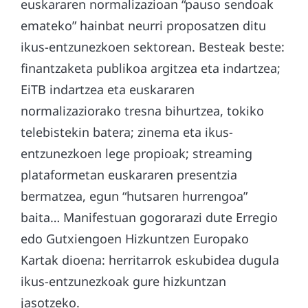
euskararen normalizazioan “pauso sendoak
emateko” hainbat neurri proposatzen ditu
ikus-entzunezkoen sektorean. Besteak beste:
finantzaketa publikoa argitzea eta indartzea;
EiTB indartzea eta euskararen
normalizaziorako tresna bihurtzea, tokiko
telebistekin batera; zinema eta ikus-
entzunezkoen lege propioak; streaming
plataformetan euskararen presentzia
bermatzea, egun “hutsaren hurrengoa”
baita… Manifestuan gogorarazi dute Erregio
edo Gutxiengoen Hizkuntzen Europako
Kartak dioena: herritarrok eskubidea dugula
ikus-entzunezkoak gure hizkuntzan
jasotzeko.