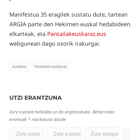
Manifestua 35 eragilek sustatu dute, tartean
ARGIA parte den Hekimen euskal hedabideen
elkarteak, eta
Pantailakeuskaraz.eus
webgunean dago osorik irakurgai.
euskara
Pantailak euskaraz
UTZI ERANTZUNA
Zure e-posta helbidea ez da argitaratuko.
Beharrezko
eremuak
*
markatuta daude