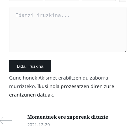
Gune honek Akismet erabiltzen du zaborra
murrizteko.
Ikusi nola prozesatzen diren zure
erantzunen datuak.
Momentuek ere zaporeak dituzte
2021-12-29