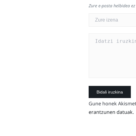
Zure e-posta helbidea ez
Gune honek Akismet 
erantzunen datuak.