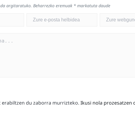
 da argitaratuko.
Beharrezko eremuak
*
markatuta daude
erabiltzen du zaborra murrizteko.
Ikusi nola prozesatzen 