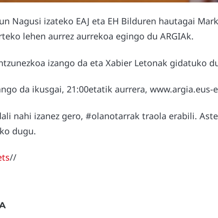
n Nagusi izateko EAJ eta EH Bilduren hautagai Mark
rteko lehen aurrez aurrekoa egingo du ARGIAk.
tzunezkoa izango da eta Xabier Letonak gidatuko du
ngo da ikusgai, 21:00etatik aurrera, www.argia.eus-e
ali nahi izanez gero, #olanotarrak traola erabili. As
uko dugu.
ets
//
A