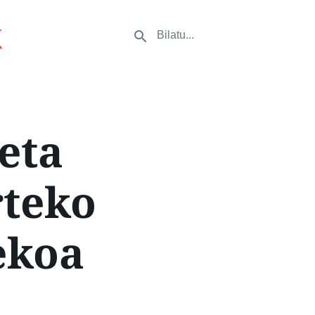
k
eta
rteko
ekoa