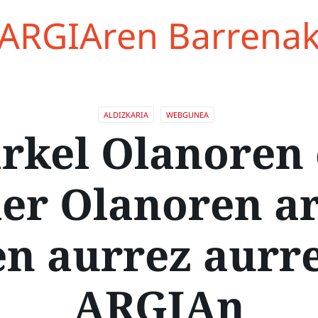
ARGIAren Barrena
ALDIZKARIA
WEBGUNEA
rkel Olanoren 
er Olanoren a
en aurrez aurr
ARGIAn