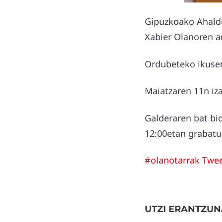
Gipuzkoako Ahaldu
Xabier Olanoren a
Ordubeteko ikusen
Maiatzaren 11n iza
Galderaren bat bid
12:00etan grabat
#olanotarrak Twe
UTZI ERANTZUN