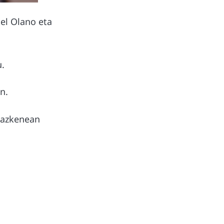
el Olano eta
.
n.
teazkenean