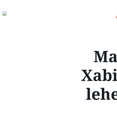
Ma
Xabi
leh