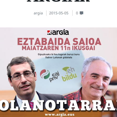
argia
2015-05-05
0