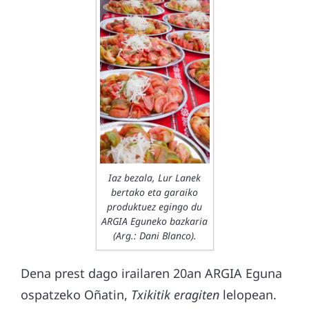
Iaz bezala, Lur Lanek
bertako eta garaiko
produktuez egingo du
ARGIA Eguneko bazkaria
(Arg.: Dani Blanco).
Dena prest dago irailaren 20an ARGIA Eguna
ospatzeko Oñatin,
Txikitik eragiten
lelopean.