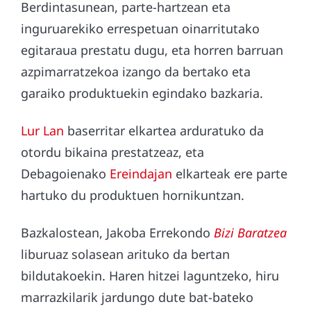
Berdintasunean, parte-hartzean eta
inguruarekiko errespetuan oinarritutako
egitaraua prestatu dugu, eta horren barruan
azpimarratzekoa izango da bertako eta
garaiko produktuekin egindako bazkaria.
Lur Lan
baserritar elkartea arduratuko da
otordu bikaina prestatzeaz, eta
Debagoienako
Ereindajan
elkarteak ere parte
hartuko du produktuen hornikuntzan.
Bazkalostean, Jakoba Errekondo
Bizi Baratzea
liburuaz solasean arituko da bertan
bildutakoekin. Haren hitzei laguntzeko, hiru
marrazkilarik jardungo dute bat-bateko