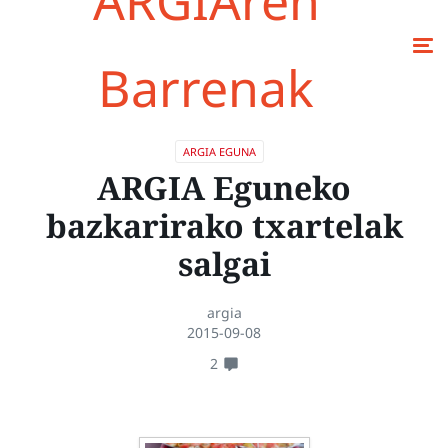
ARGIAren
Barrenak
ARGIA EGUNA
ARGIA Eguneko
bazkarirako txartelak
salgai
argia
2015-09-08
2