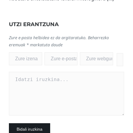
UTZI ERANTZUNA
Zure e-posta helbidea ez da argitaratuko.
Beharrezko
eremuak
*
markatuta daude