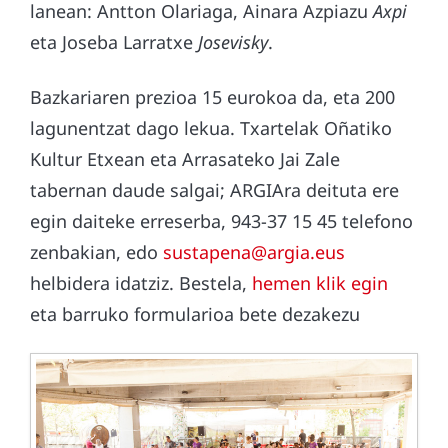
lanean: Antton Olariaga, Ainara Azpiazu
Axpi
eta Joseba Larratxe
Josevisky
.
Bazkariaren prezioa 15 eurokoa da, eta 200
lagunentzat dago lekua. Txartelak Oñatiko
Kultur Etxean eta Arrasateko Jai Zale
tabernan daude salgai; ARGIAra deituta ere
egin daiteke erreserba, 943-37 15 45 telefono
zenbakian, edo
sustapena@argia.eus
helbidera idatziz. Bestela,
hemen klik egin
eta barruko formularioa bete dezakezu