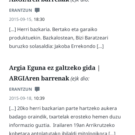
ERANTZUN
2015-09-15,
18:30
[…] Herri bazkaria. Bertako eta garaiko
produktuekin. Bazkalostean, Bizi Baratzeari
buruzko solasaldia: Jakoba Errekondo […]
Argia Eguna ez galtzeko gida |
ARGIAren barrenak
(e)k dio:
ERANTZUN
2015-09-18,
10:39
[…] 20ko herri bazkarian parte hartzeko aukera
badago oraindik, txartelak erosteko hemen duzu
informazio guztia. Irailaren 19an Arrikrutzeko
kobetara antolatutako ibilaldi mitologikora […]