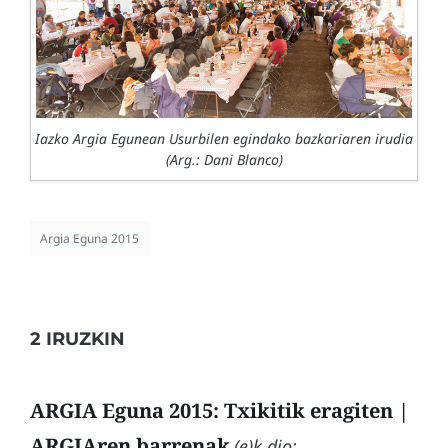
Iazko Argia Egunean Usurbilen egindako bazkariaren irudia
(Arg.: Dani Blanco)
Argia Eguna 2015
2 IRUZKIN
ARGIA Eguna 2015: Txikitik eragiten |
ARGIAren barrenak
(e)k dio: