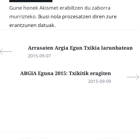
Gune honek Akismet erabiltzen du zaborra
murrizteko.
Ikusi nola prozesatzen diren zure
erantzunen datuak.
Arrasaten Argia Egun Txikia larunbatean
2015-09-07
ARGIA Eguna 2015: Txikitik eragiten
2015-09-09