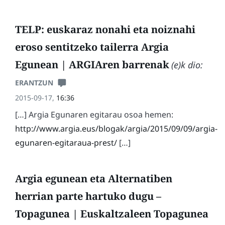
TELP: euskaraz nonahi eta noiznahi
eroso sentitzeko tailerra Argia
Egunean | ARGIAren barrenak
(e)k dio:
ERANTZUN
2015-09-17,
16:36
[…] Argia Egunaren egitarau osoa hemen:
http://www.argia.eus/blogak/argia/2015/09/09/argia-
egunaren-egitaraua-prest/
[…]
Argia egunean eta Alternatiben
herrian parte hartuko dugu –
Topagunea | Euskaltzaleen Topagunea