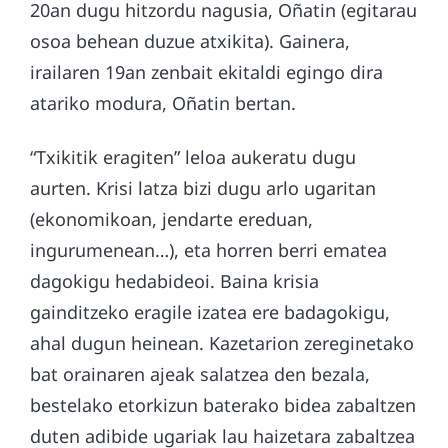
20an dugu hitzordu nagusia, Oñatin (egitarau
osoa behean duzue atxikita). Gainera,
irailaren 19an zenbait ekitaldi egingo dira
atariko modura, Oñatin bertan.
“Txikitik eragiten” leloa aukeratu dugu
aurten. Krisi latza bizi dugu arlo ugaritan
(ekonomikoan, jendarte ereduan,
ingurumenean…), eta horren berri ematea
dagokigu hedabideoi. Baina krisia
gainditzeko eragile izatea ere badagokigu,
ahal dugun heinean. Kazetarion zereginetako
bat orainaren ajeak salatzea den bezala,
bestelako etorkizun baterako bidea zabaltzen
duten adibide ugariak lau haizetara zabaltzea