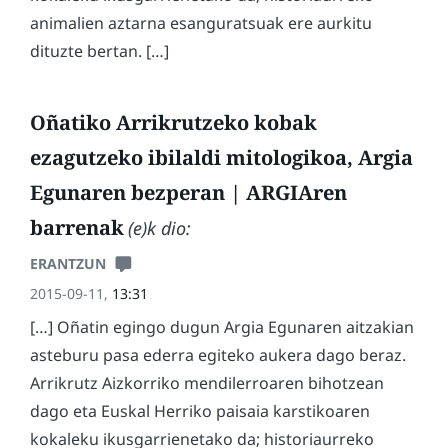
animalien aztarna esanguratsuak ere aurkitu
dituzte bertan. […]
Oñatiko Arrikrutzeko kobak
ezagutzeko ibilaldi mitologikoa, Argia
Egunaren bezperan | ARGIAren
barrenak
(e)k dio:
ERANTZUN
2015-09-11,
13:31
[…] Oñatin egingo dugun Argia Egunaren aitzakian
asteburu pasa ederra egiteko aukera dago beraz.
Arrikrutz Aizkorriko mendilerroaren bihotzean
dago eta Euskal Herriko paisaia karstikoaren
kokaleku ikusgarrienetako da; historiaurreko