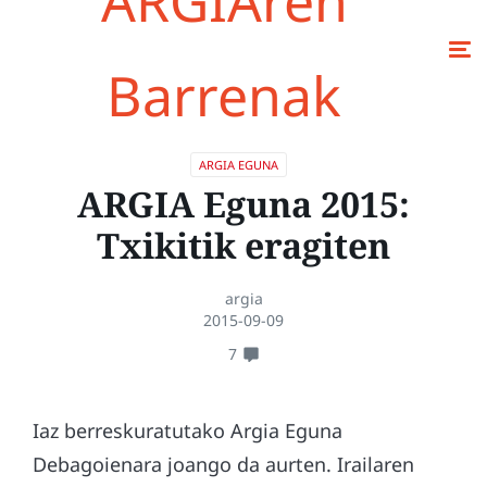
ARGIAren
Barrenak
ARGIA EGUNA
ARGIA Eguna 2015:
Txikitik eragiten
argia
2015-09-09
7
Iaz berreskuratutako Argia Eguna
Debagoienara joango da aurten. Irailaren