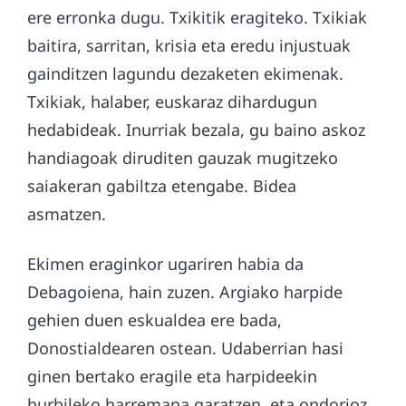
ere erronka dugu. Txikitik eragiteko. Txikiak
baitira, sarritan, krisia eta eredu injustuak
gainditzen lagundu dezaketen ekimenak.
Txikiak, halaber, euskaraz dihardugun
hedabideak. Inurriak bezala, gu baino askoz
handiagoak diruditen gauzak mugitzeko
saiakeran gabiltza etengabe. Bidea
asmatzen.
Ekimen eraginkor ugariren habia da
Debagoiena, hain zuzen. Argiako harpide
gehien duen eskualdea ere bada,
Donostialdearen ostean. Udaberrian hasi
ginen bertako eragile eta harpideekin
hurbileko harremana garatzen, eta ondorioz