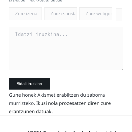
Gune honek Akismet erabiltzen du zaborra
murrizteko.
Ikusi nola prozesatzen diren zure
erantzunen datuak.