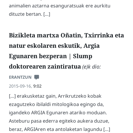
animalien aztarna esanguratsuak ere aurkitu
dituzte bertan. […]
Bizikleta martxa Oñatin, Txirrinka eta
natur eskolaren eskutik, Argia
Egunaren bezperan | Slump
doktorearen zaintiratua
(e)k dio:
ERANTZUN
2015-09-16,
9:02
[…] erakusketaz gain, Arrikrutzeko kobak
ezagutzeko ibilaldi mitologikoa egingo da,
igandeko ARGIA Egunaren atariko moduan.
Asteburu pasa ederra egiteko aukera duzue,
beraz, ARGIAren eta antolaketan lagundu […]