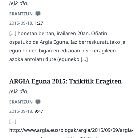
(e)k dio:
ERANTZUN
2015-09-18,
1:27
[…] honetan bertan, irailaren 20an, Oñatin
ospatuko da Argia Eguna. Iaz berreskuratutako jai
egun honen bigarren edizioan herri eragileen
azoka antolatu dute (eguneko […]
ARGIA Eguna 2015: Txikitik Eragiten
(e)k dio:
ERANTZUN
2015-09-18,
9:47
[…]
http://www.argia.eus/blogak/argia/2015/09/09/argia-