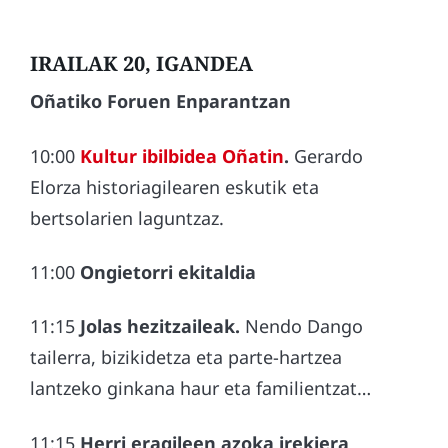
IRAILAK 20, IGANDEA
Oñatiko Foruen Enparantzan
10:00
Kultur ibilbidea Oñatin
.
Gerardo
Elorza historiagilearen eskutik eta
bertsolarien laguntzaz.
11:00
Ongietorri ekitaldia
11:15
Jolas hezitzaileak.
Nendo Dango
tailerra, bizikidetza eta parte-hartzea
lantzeko ginkana haur eta familientzat…
11:15
Herri eragileen azoka irekiera