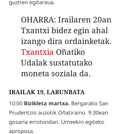
guztien egitaraua.
OHARRA: Irailaren 20an
Txantxi bidez egin ahal
izango dira ordainketak.
Txantxia
Oñatiko
Udalak sustatutako
moneta soziala da.
IRAILAK 19, LARUNBATA
10:00
Bizikleta martxa.
Bergarako San
Prudentzio auzotik Oñatiraino. 9:30ean
gosaria errotondan. Umeekin egiteko
aproposa.