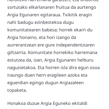
sortutako elkarlanaren fruitua da aurtengo
Argia Egunaren egitaraua. Txikitik eragin
nahi badugu ezinbestekoa dugu
komunitatearen babesa; horrek ekarri du
Argia honaino, eta hori izango da
aurrerantzean ere gure independentziaren
giltzarria. Komunitate horrekiko harremana
estutzea da, izan, Argia Egunaren helburu
nagusietakoa. Eta horren isla dira egun osoa
iraungo duen herri eragileen azoka eta
eguerdian egingo dugun Argiazaleen
topaketa.
Honakoa duzue Argia Eguneko ekitaldi