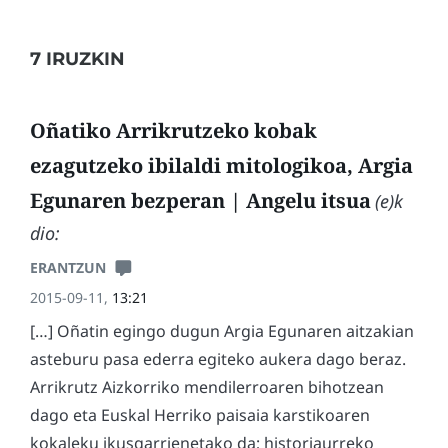
7 IRUZKIN
Oñatiko Arrikrutzeko kobak
ezagutzeko ibilaldi mitologikoa, Argia
Egunaren bezperan | Angelu itsua
(e)k
dio:
ERANTZUN
2015-09-11,
13:21
[…] Oñatin egingo dugun Argia Egunaren aitzakian
asteburu pasa ederra egiteko aukera dago beraz.
Arrikrutz Aizkorriko mendilerroaren bihotzean
dago eta Euskal Herriko paisaia karstikoaren
kokaleku ikusgarrienetako da; historiaurreko