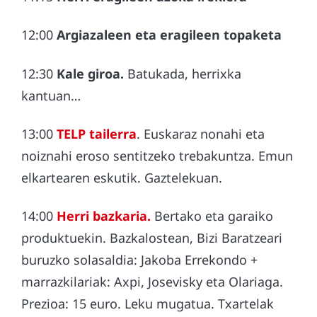
12:00
Argiazaleen eta eragileen topaketa
12:30
Kale giroa.
Batukada, herrixka
kantuan…
13:00
TELP tailerra
. Euskaraz nonahi eta
noiznahi eroso sentitzeko trebakuntza. Emun
elkartearen eskutik. Gaztelekuan.
14:00
Herri bazkaria.
Bertako eta garaiko
produktuekin. Bazkalostean, Bizi Baratzeari
buruzko solasaldia: Jakoba Errekondo +
marrazkilariak: Axpi, Josevisky eta Olariaga.
Prezioa: 15 euro. Leku mugatua. Txartelak