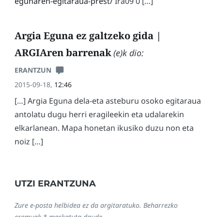
egunaren-egitaraua-prest/
Ira09 0 […]
Argia Eguna ez galtzeko gida |
ARGIAren barrenak
(e)k dio:
ERANTZUN
2015-09-18,
12:46
[…] Argia Eguna dela-eta asteburu osoko egitaraua
antolatu dugu herri eragileekin eta udalarekin
elkarlanean. Mapa honetan ikusiko duzu non eta
noiz […]
UTZI ERANTZUNA
Zure e-posta helbidea ez da argitaratuko.
Beharrezko
eremuak
*
markatuta daude