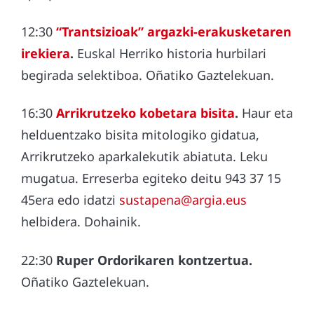
12:30
“Trantsizioak” argazki-erakusketaren
irekiera
.
Euskal Herriko historia hurbilari
begirada selektiboa. Oñatiko Gaztelekuan.
16:30
Arrikrutzeko kobetara bisita
.
Haur eta
helduentzako bisita mitologiko gidatua,
Arrikrutzeko aparkalekutik abiatuta. Leku
mugatua. Erreserba egiteko deitu 943 37 15
45era edo idatzi
sustapena@argia.eus
helbidera. Dohainik.
22:30
Ruper Ordorikaren kontzertua.
Oñatiko Gaztelekuan.