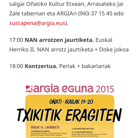
salgai Oñatiko Kultur Etxean, Arrasateko Jai
Zale tabernan eta ARGIAn (943-37 15 45 edo
sustapena@argia.eus
).
17:00
NAN arrotzen jaurtiketa.
Euskal
Herriko II. NAN arrotz jaurtiketa + Doke jokoa
18:00
Kontzertua.
Perlak + bakarlariak