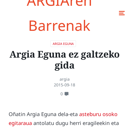
ARGIAren
Barrenak
ARGIA EGUNA
Argia Eguna ez galtzeko
gida
argia
2015-09-18
0
Oñatin Argia Eguna dela-eta
asteburu osoko
egitaraua
antolatu dugu herri eragileekin eta