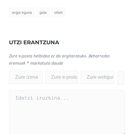
argia eguna
gida
oñati
UTZI ERANTZUNA
Zure e-posta helbidea ez da argitaratuko.
Beharrezko
eremuak
*
markatuta daude