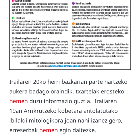
Irailaren 20ko herri bazkarian parte hartzeko
aukera badago oraindik, txartelak erosteko
hemen
duzu informazio guztia. Irailaren
19an Arrikrutzeko kobetara antolatutako
ibilaldi mitologikora joan nahi izanez gero,
erreserbak
hemen
egin daitezke.