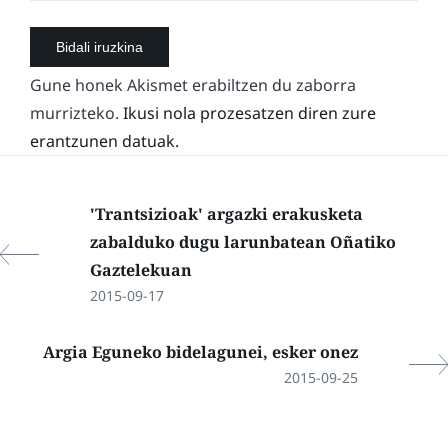
Gune honek Akismet erabiltzen du zaborra
murrizteko.
Ikusi nola prozesatzen diren zure
erantzunen datuak.
'Trantsizioak' argazki erakusketa
zabalduko dugu larunbatean Oñatiko
Gaztelekuan
2015-09-17
Argia Eguneko bidelagunei, esker onez
2015-09-25