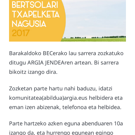
Barakaldoko BECerako lau sarrera zozkatuko
ditugu ARGIA JENDEAren artean. Bi sarrera
bikoitz izango dira.
Zozketan parte hartu nahi baduzu, idatzi
komunitatea(abildua)argia.eus helbidera eta
eman izen abizenak, telefonoa eta helbidea.
Parte hartzeko azken eguna abenduaren 10a
izango da, eta hurrengo egunean egingo