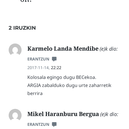
2 IRUZKIN
Karmelo Landa Mendibe
(e)k dio:
ERANTZUN
2017-11-14,
22:22
Kolosala egingo dugu BECekoa.
ARGIA zabalduko dugu urte zaharretik
berrira
Mikel Haranburu Bergua
(e)k dio:
ERANTZUN