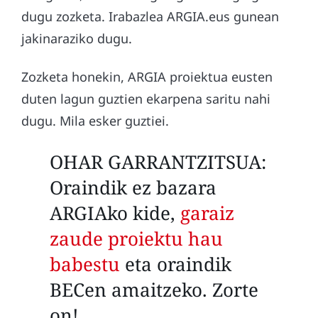
dugu zozketa. Irabazlea ARGIA.eus gunean
jakinaraziko dugu.
Zozketa honekin, ARGIA proiektua eusten
duten lagun guztien ekarpena saritu nahi
dugu. Mila esker guztiei.
OHAR GARRANTZITSUA:
Oraindik ez bazara
ARGIAko kide,
garaiz
zaude proiektu hau
babestu
eta oraindik
BECen amaitzeko. Zorte
on!