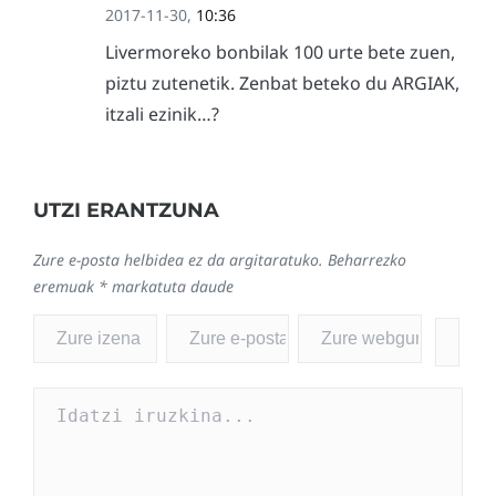
2017-11-30,
10:36
Livermoreko bonbilak 100 urte bete zuen,
piztu zutenetik. Zenbat beteko du ARGIAK,
itzali ezinik…?
UTZI ERANTZUNA
Zure e-posta helbidea ez da argitaratuko.
Beharrezko
eremuak
*
markatuta daude