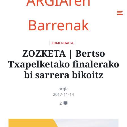
ARGIAren
Barrenak
KOMUNITATEA
ZOZKETA | Bertso
Txapelketako finalerako
bi sarrera bikoitz
argia
2017-11-14
2