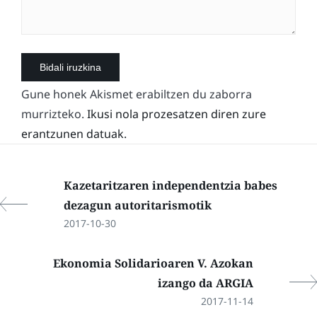
Gune honek Akismet erabiltzen du zaborra
murrizteko.
Ikusi nola prozesatzen diren zure
erantzunen datuak.
Kazetaritzaren independentzia babes
dezagun autoritarismotik
2017-10-30
Ekonomia Solidarioaren V. Azokan
izango da ARGIA
2017-11-14