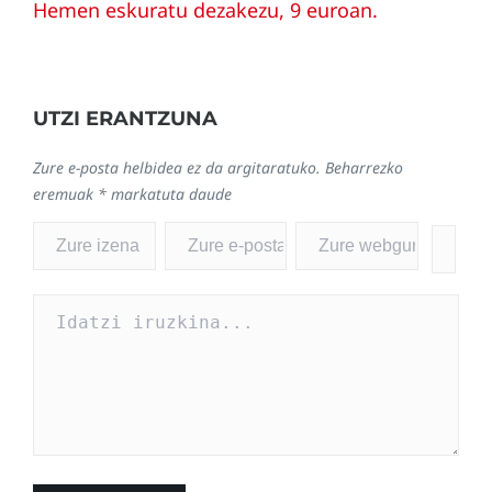
Hemen eskuratu dezakezu, 9 euroan.
UTZI ERANTZUNA
Zure e-posta helbidea ez da argitaratuko.
Beharrezko
eremuak
*
markatuta daude