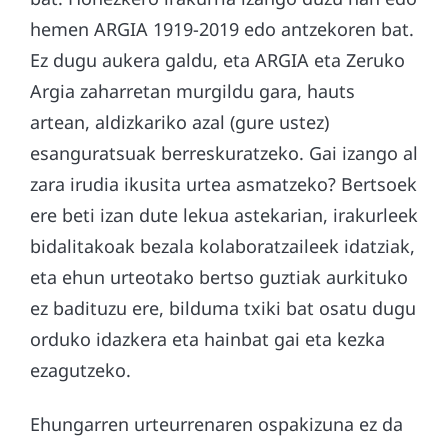
hemen ARGIA 1919-2019 edo antzekoren bat.
Ez dugu aukera galdu, eta ARGIA eta Zeruko
Argia zaharretan murgildu gara, hauts
artean, aldizkariko azal (gure ustez)
esanguratsuak berreskuratzeko. Gai izango al
zara irudia ikusita urtea asmatzeko? Bertsoek
ere beti izan dute lekua astekarian, irakurleek
bidalitakoak bezala kolaboratzaileek idatziak,
eta ehun urteotako bertso guztiak aurkituko
ez badituzu ere, bilduma txiki bat osatu dugu
orduko idazkera eta hainbat gai eta kezka
ezagutzeko.
Ehungarren urteurrenaren ospakizuna ez da