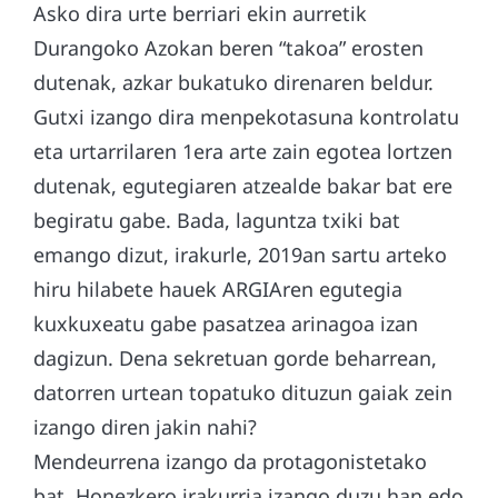
Asko dira urte berriari ekin aurretik
Durangoko Azokan beren “takoa” erosten
dutenak, azkar bukatuko direnaren beldur.
Gutxi izango dira menpekotasuna kontrolatu
eta urtarrilaren 1era arte zain egotea lortzen
dutenak, egutegiaren atzealde bakar bat ere
begiratu gabe. Bada, laguntza txiki bat
emango dizut, irakurle, 2019an sartu arteko
hiru hilabete hauek ARGIAren egutegia
kuxkuxeatu gabe pasatzea arinagoa izan
dagizun. Dena sekretuan gorde beharrean,
datorren urtean topatuko dituzun gaiak zein
izango diren jakin nahi?
Mendeurrena izango da protagonistetako
bat. Honezkero irakurria izango duzu han edo