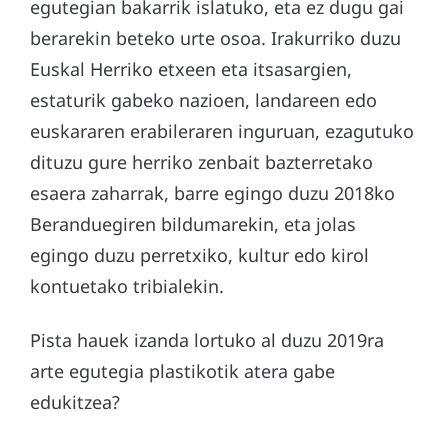
egutegian bakarrik islatuko, eta ez dugu gai
berarekin beteko urte osoa. Irakurriko duzu
Euskal Herriko etxeen eta itsasargien,
estaturik gabeko nazioen, landareen edo
euskararen erabileraren inguruan, ezagutuko
dituzu gure herriko zenbait bazterretako
esaera zaharrak, barre egingo duzu 2018ko
Beranduegiren bildumarekin, eta jolas
egingo duzu perretxiko, kultur edo kirol
kontuetako tribialekin.
Pista hauek izanda lortuko al duzu 2019ra
arte egutegia plastikotik atera gabe
edukitzea?