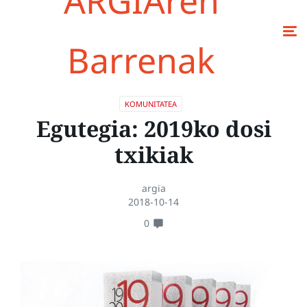
ARGIAren
Barrenak
KOMUNITATEA
Egutegia: 2019ko dosi
txikiak
argia
2018-10-14
0