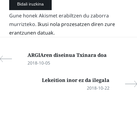
Gune honek Akismet erabiltzen du zaborra
murrizteko.
Ikusi nola prozesatzen diren zure
erantzunen datuak.
ARGIAren diseinua Txinara doa
2018-10-05
Lekeition inor ez da ilegala
2018-10-22