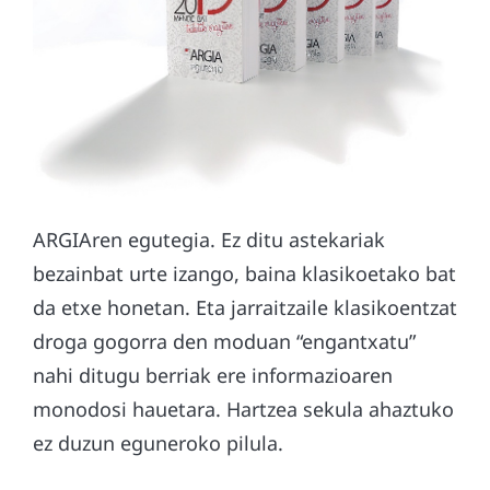
ARGIAren egutegia. Ez ditu astekariak
bezainbat urte izango, baina klasikoetako bat
da etxe honetan. Eta jarraitzaile klasikoentzat
droga gogorra den moduan “engantxatu”
nahi ditugu berriak ere informazioaren
monodosi hauetara. Hartzea sekula ahaztuko
ez duzun eguneroko pilula.