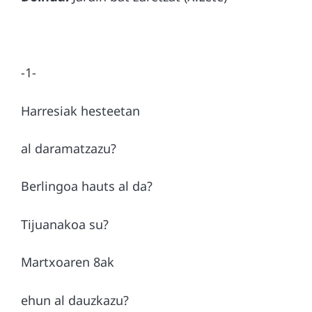
-1-
Harresiak hesteetan
al daramatzazu?
Berlingoa hauts al da?
Tijuanakoa su?
Martxoaren 8ak
ehun al dauzkazu?