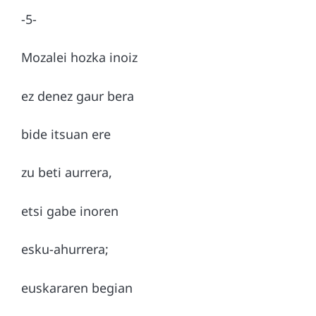
-5-
Mozalei hozka inoiz
ez denez gaur bera
bide itsuan ere
zu beti aurrera,
etsi gabe inoren
esku-ahurrera;
euskararen begian