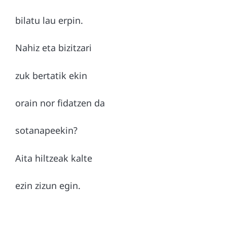
bilatu lau erpin.
Nahiz eta bizitzari
zuk bertatik ekin
orain nor fidatzen da
sotanapeekin?
Aita hiltzeak kalte
ezin zizun egin.