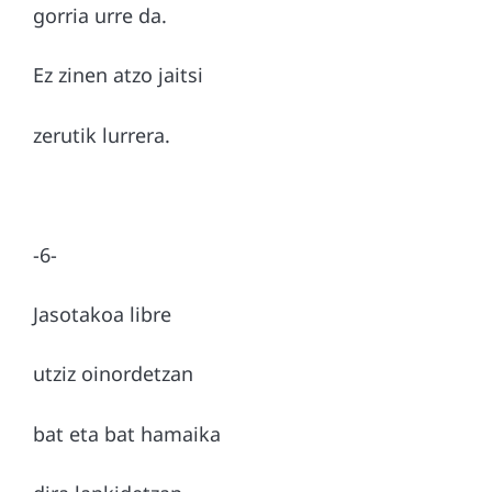
gorria urre da.
Ez zinen atzo jaitsi
zerutik lurrera.
-6-
Jasotakoa libre
utziz oinordetzan
bat eta bat hamaika