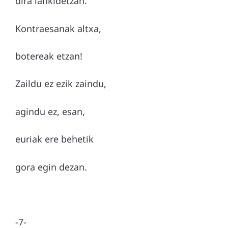
dira lankidetzan.
Kontraesanak altxa,
botereak etzan!
Zaildu ez ezik zaindu,
agindu ez, esan,
euriak ere behetik
gora egin dezan.
-7-