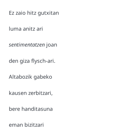
Ez zaio hitz gutxitan
luma anitz ari
sentimentatzen
joan
den giza flysch-ari.
Altabozik gabeko
kausen zerbitzari,
bere handitasuna
eman bizitzari