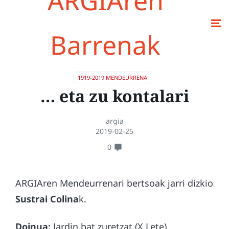
ARGIAren
Barrenak
1919-2019 MENDEURRENA
… eta zu kontalari
argia
2019-02-25
0
ARGIAren Mendeurrenari bertsoak jarri dizkio
Sustrai Colina
k.
Doinua:
Jardin bat zuretzat (X.Lete)