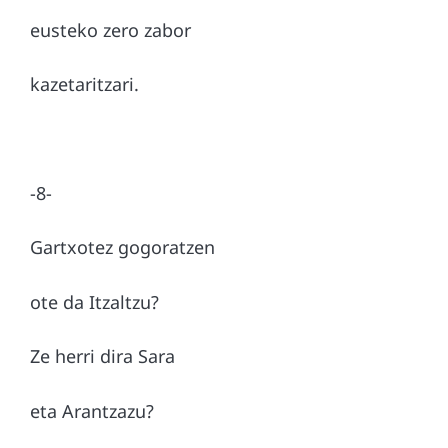
eusteko zero zabor
kazetaritzari.
-8-
Gartxotez gogoratzen
ote da Itzaltzu?
Ze herri dira Sara
eta Arantzazu?