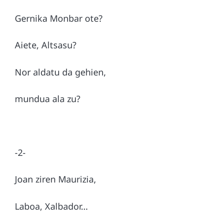
Gernika Monbar ote?
Aiete, Altsasu?
Nor aldatu da gehien,
mundua ala zu?
-2-
Joan ziren Maurizia,
Laboa, Xalbador…