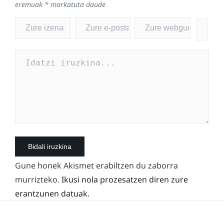
eremuak
*
markatuta daude
Gune honek Akismet erabiltzen du zaborra
murrizteko.
Ikusi nola prozesatzen diren zure
erantzunen datuak.