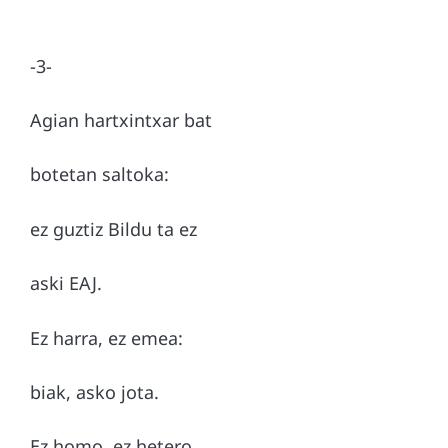
-3-
Agian hartxintxar bat
botetan saltoka:
ez guztiz Bildu ta ez
aski EAJ.
Ez harra, ez emea:
biak, asko jota.
Ez homo, ez hetero…