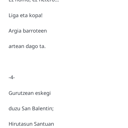
Liga eta kopa!
Argia barroteen
artean dago ta.
-4-
Gurutzean eskegi
duzu San Balentin;
Hirutasun Santuan