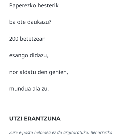
Paperezko hesterik
ba ote daukazu?
200 betetzean
esango didazu,
nor aldatu den gehien,
mundua ala zu.
UTZI ERANTZUNA
Zure e-posta helbidea ez da argitaratuko.
Beharrezko