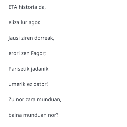
ETA historia da,
eliza lur agor.
Jausi ziren dorreak,
erori zen Fagor;
Parisetik jadanik
umerik ez dator!
Zu nor zara munduan,
baina munduan nor?