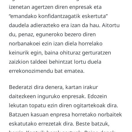
izenetan agertzen diren enpresak eta
“emandako konfidantzagatik eskertuta”
daudela adierazteko era izan da hau. Aitortu
du, penaz, eguneroko bezero diren
norbanakoei ezin izan diela horrelako
keinurik egin, baina ohituraz gerturatzen
zaizkion taldeei behintzat lortu duela
errekonozimendu bat ematea.
Bederatzi dira denera, kartan irakur
daitezkeen inguruko enpresak. Edozein
lekutan topatu ezin diren ogitartekoak dira.
Batzuen kasuan enpresa horretako norbaitek
eskatutako errezetak dira. Beste batzuk,