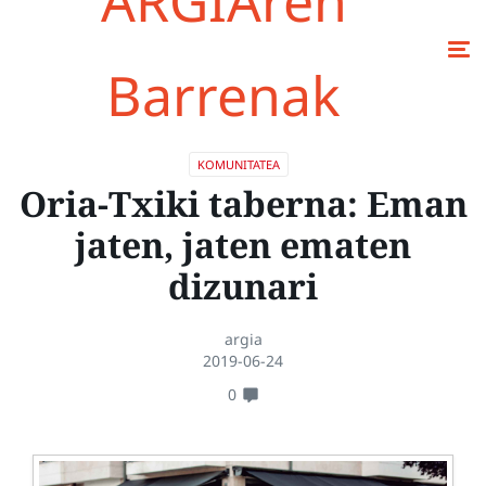
ARGIAren
Barrenak
KOMUNITATEA
Oria-Txiki taberna: Eman
jaten, jaten ematen
dizunari
argia
2019-06-24
0