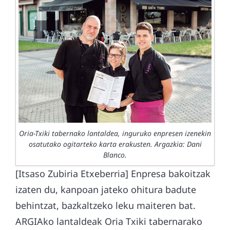
Oria-Txiki tabernako lantaldea, inguruko enpresen izenekin
osatutako ogitarteko karta erakusten. Argazkia: Dani
Blanco.
[Itsaso Zubiria Etxeberria] Enpresa bakoitzak
izaten du, kanpoan jateko ohitura badute
behintzat, bazkaltzeko leku maiteren bat.
ARGIAko lantaldeak Oria Txiki tabernarako