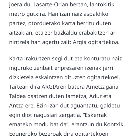
joera du, Lasarte-Orian bertan, lantokitik
metro gutxira. Han izan naiz aspaldiko
partez, otorduetako karta berritu duten
aitzakian, eta zer bazkaldu erabakitzen ari
nintzela han agertu zait: Argia ogitartekoa.
Karta irakurtzen segi dut eta konturatu naiz
inguruko zenbait enpresaren izenak jarri
dizkietela eskaintzen dituzten ogitartekoei.
Tartean dira ARGIAren batera Ametzagaña
Taldea osatzen duten Iametza, Adur eta
Antza ere. Ezin izan dut aguantatu, galdetu
egin diot nagusiari zergatia. “Eskerrak
emateko modu bat da”, erantzun du Kontxik.
Eguneroko bezeroak dira ogitartekoen