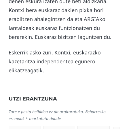
denen eskura izaten dute beti aldizkaria.
Kontxi bera euskaraz dakien pixka hori
erabiltzen ahalegintzen da eta ARGIAko
lantaldeak euskaraz funtzionatzen du
berarekin. Euskaraz bizitzen laguntzen du.
Eskerrik asko zuri, Kontxi, euskarazko
kazetaritza independentea egunero
elikatzeagatik.
UTZI ERANTZUNA
Zure e-posta helbidea ez da argitaratuko.
Beharrezko
eremuak
*
markatuta daude