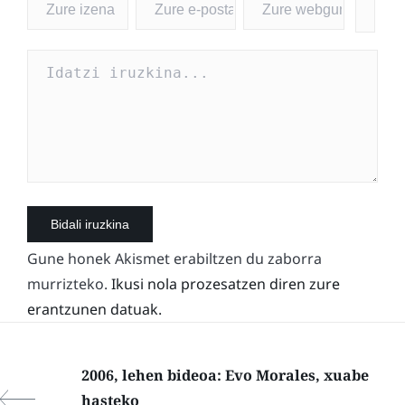
Gune honek Akismet erabiltzen du zaborra
murrizteko.
Ikusi nola prozesatzen diren zure
erantzunen datuak.
2006, lehen bideoa: Evo Morales, xuabe
hasteko