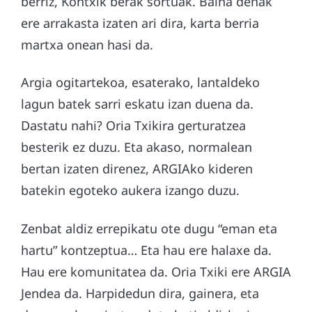
berriz, Kontxik berak sortuak. Baina denak
ere arrakasta izaten ari dira, karta berria
martxa onean hasi da.
Argia ogitartekoa, esaterako, lantaldeko
lagun batek sarri eskatu izan duena da.
Dastatu nahi? Oria Txikira gerturatzea
besterik ez duzu. Eta akaso, normalean
bertan izaten direnez, ARGIAko kideren
batekin egoteko aukera izango duzu.
Zenbat aldiz errepikatu ote dugu “eman eta
hartu” kontzeptua… Eta hau ere halaxe da.
Hau ere komunitatea da. Oria Txiki ere ARGIA
Jendea da. Harpidedun dira, gainera, eta