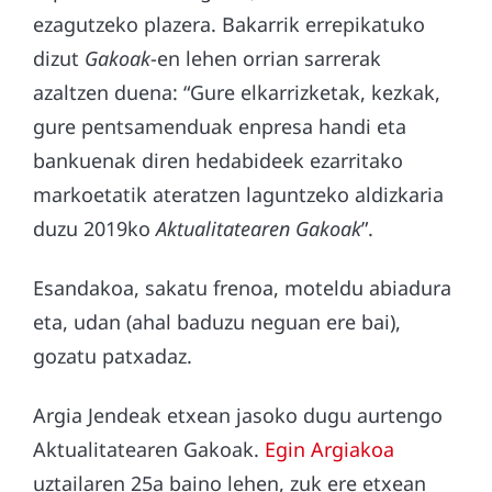
ezagutzeko plazera. Bakarrik errepikatuko
dizut
Gakoak
-en lehen orrian sarrerak
azaltzen duena: “Gure elkarrizketak, kezkak,
gure pentsamenduak enpresa handi eta
bankuenak diren hedabideek ezarritako
markoetatik ateratzen laguntzeko aldizkaria
duzu 2019ko
Aktualitatearen Gakoak
”.
Esandakoa, sakatu frenoa, moteldu abiadura
eta, udan (ahal baduzu neguan ere bai),
gozatu patxadaz.
Argia Jendeak etxean jasoko dugu aurtengo
Aktualitatearen Gakoak.
Egin Argiakoa
uztailaren 25a baino lehen, zuk ere etxean