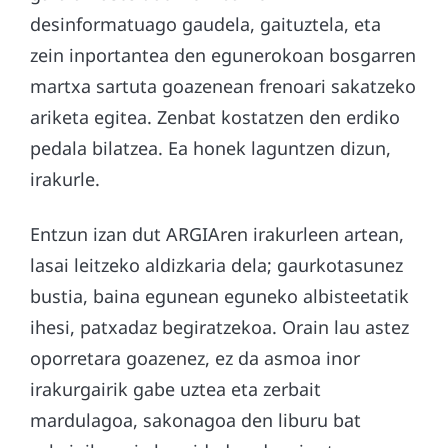
desinformatuago gaudela, gaituztela, eta
zein inportantea den egunerokoan bosgarren
martxa sartuta goazenean frenoari sakatzeko
ariketa egitea. Zenbat kostatzen den erdiko
pedala bilatzea. Ea honek laguntzen dizun,
irakurle.
Entzun izan dut ARGIAren irakurleen artean,
lasai leitzeko aldizkaria dela; gaurkotasunez
bustia, baina egunean eguneko albisteetatik
ihesi, patxadaz begiratzekoa. Orain lau astez
oporretara goazenez, ez da asmoa inor
irakurgairik gabe uztea eta zerbait
mardulagoa, sakonagoa den liburu bat