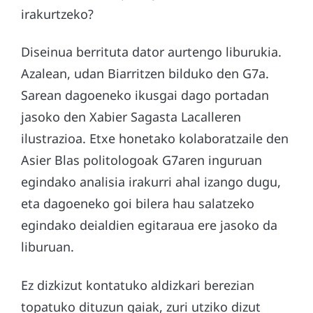
irakurtzeko?
Diseinua berrituta dator aurtengo liburukia.
Azalean, udan Biarritzen bilduko den G7a.
Sarean dagoeneko ikusgai dago portadan
jasoko den Xabier Sagasta Lacalleren
ilustrazioa. Etxe honetako kolaboratzaile den
Asier Blas politologoak G7aren inguruan
egindako analisia irakurri ahal izango dugu,
eta dagoeneko goi bilera hau salatzeko
egindako deialdien egitaraua ere jasoko da
liburuan.
Ez dizkizut kontatuko aldizkari berezian
topatuko dituzun gaiak, zuri utziko dizut