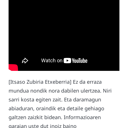
[Itsaso Zubiria Etxeberria] Ez da erraza
mundua nondik nora dabilen ulertzea. Niri
sarri kosta egiten zait. Eta daramagun
abiaduran, oraindik eta detaile gehiago
galtzen zaizkit bidean. Informazioaren
garaian uste dut inoiz baino