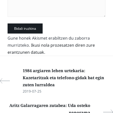
Gune honek Akismet erabiltzen du zaborra
murrizteko.
Ikusi nola prozesatzen diren zure
erantzunen datuak.
1984 argiaren lehen urtekaria:
Kazetaritzak eta telefono-gidak bat egin
zuten lurraldea
2019-07-25
Aritz Galarragaren zutabea: Uda osteko
panorama