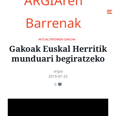
ARGIAren
Barrenak
AKTUALITATEAREN GAKOAK
Gakoak Euskal Herritik
munduari begiratzeko
argia
2019-07-25
0