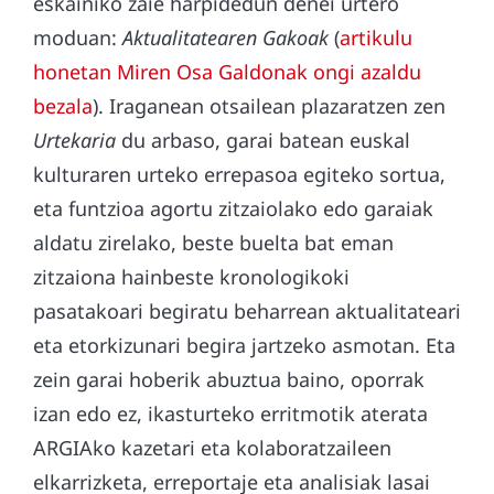
eskainiko zaie harpidedun denei urtero
moduan:
Aktualitatearen Gakoak
(
artikulu
honetan Miren Osa Galdonak ongi azaldu
bezala
). Iraganean otsailean plazaratzen zen
Urtekaria
du arbaso, garai batean euskal
kulturaren urteko errepasoa egiteko sortua,
eta funtzioa agortu zitzaiolako edo garaiak
aldatu zirelako, beste buelta bat eman
zitzaiona hainbeste kronologikoki
pasatakoari begiratu beharrean aktualitateari
eta etorkizunari begira jartzeko asmotan. Eta
zein garai hoberik abuztua baino, oporrak
izan edo ez, ikasturteko erritmotik aterata
ARGIAko kazetari eta kolaboratzaileen
elkarrizketa, erreportaje eta analisiak lasai