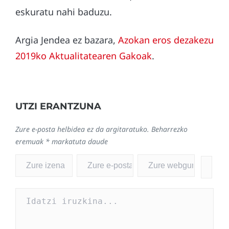
eskuratu nahi baduzu.
Argia Jendea ez bazara,
Azokan eros dezakezu
2019ko Aktualitatearen Gakoak
.
UTZI ERANTZUNA
Zure e-posta helbidea ez da argitaratuko.
Beharrezko
eremuak
*
markatuta daude