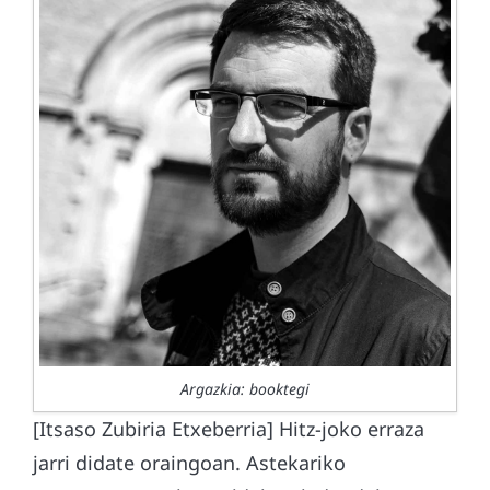
Argazkia: booktegi
[Itsaso Zubiria Etxeberria] Hitz-joko erraza
jarri didate oraingoan. Astekariko