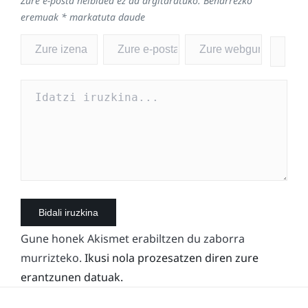
Zure e-posta helbidea ez da argitaratuko.
Beharrezko
eremuak
*
markatuta daude
Gune honek Akismet erabiltzen du zaborra
murrizteko.
Ikusi nola prozesatzen diren zure
erantzunen datuak.