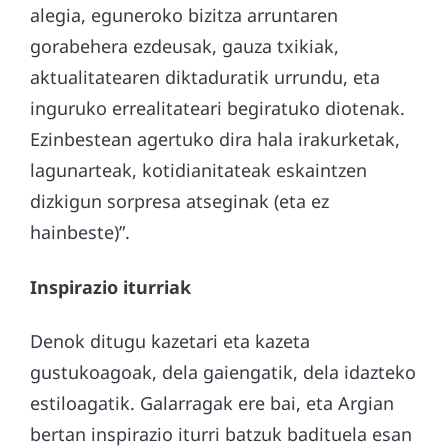
alegia, eguneroko bizitza arruntaren
gorabehera ezdeusak, gauza txikiak,
aktualitatearen diktaduratik urrundu, eta
inguruko errealitateari begiratuko diotenak.
Ezinbestean agertuko dira hala irakurketak,
lagunarteak, kotidianitateak eskaintzen
dizkigun sorpresa atseginak (eta ez
hainbeste)”.
Inspirazio iturriak
Denok ditugu kazetari eta kazeta
gustukoagoak, dela gaiengatik, dela idazteko
estiloagatik. Galarragak ere bai, eta Argian
bertan inspirazio iturri batzuk badituela esan