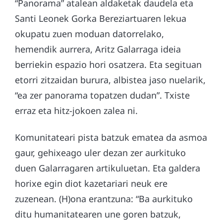
“Panorama” atalean aldaketak daudela eta
Santi Leonek Gorka Bereziartuaren lekua
okupatu zuen moduan datorrelako,
hemendik aurrera, Aritz Galarraga ideia
berriekin espazio hori osatzera. Eta segituan
etorri zitzaidan burura, albistea jaso nuelarik,
“ea zer panorama topatzen dudan”. Txiste
erraz eta hitz-jokoen zalea ni.
Komunitateari pista batzuk ematea da asmoa
gaur, gehixeago uler dezan zer aurkituko
duen Galarragaren artikuluetan. Eta galdera
horixe egin diot kazetariari neuk ere
zuzenean. (H)ona erantzuna: “Ba aurkituko
ditu humanitatearen une goren batzuk,