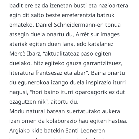
badit ere ez da izenetan busti eta nazioartera
egin dit salto beste erreferentzia batzuk
emateko. Daniel Schneidermann-en tonua
atsegin duela onartu du, Arrêt sur images
atariak egiten duen lana, edo katalanez
Mercè Ibarz, “aktualitateaz paso egiten
duelako, hitz egiteko gauza garrantzitsuez,
literatura frantsesaz eta abar”. Baina onartu
du egunerokoa izango duela inspirazio iturri
nagusi, “hori baino iturri oparoagorik ez dut
ezagutzen nik”, aitortu du.
Modu natural batean suertatutako aukera
izan omen da kolaborazio hau egiten hastea.
Argiako kide batekin Santi Leoneren