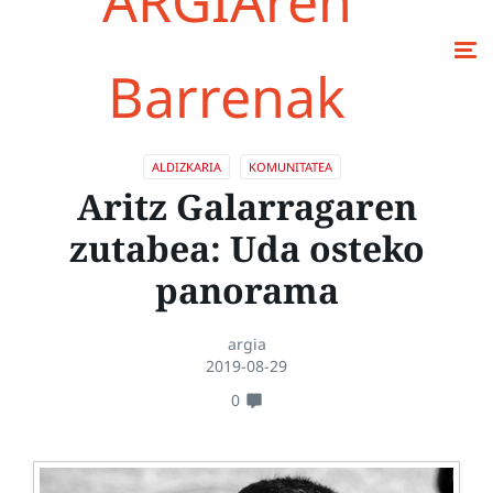
ARGIAren
Barrenak
ALDIZKARIA
KOMUNITATEA
Aritz Galarragaren
zutabea: Uda osteko
panorama
argia
2019-08-29
0