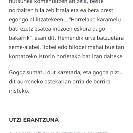
hutsunea komentatzen ari zela, beste
norbaiten bila zebiltzala eta ea bera prest
egongo al litzatekeen… “Horrelako karamelu
bati ezetz esatea inozoen eskura dago
bakarrik”, esan dit. Hemendik urte batzuetara
seme-alabei, ilobei edo bilobei mahai bueltan
kontatzeko istorio horietako bat izan daiteke.
Gogoz sumatu dut kazetaria, eta gogoa piztu
dit aurreneko astekarian orrialde berrira
iristeko.
UTZI ERANTZUNA