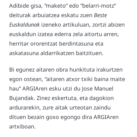
Adibide gisa, “maketo” edo “belarri-motz”
deiturak arbuiatzea eskatu zuen
Beste
Euskaldunak
izeneko artikuluan, zortzi abizen
euskaldun izatea ederra zela aitortu arren,
herritar ororentzat berdintasuna eta
askatasuna aldarrikatzen baitzituen.
Bi egunez aitaren obra hunkituta irakurtzen
egon ostean, “aitaren atxor txiki baina maite
hau” ARGIAren esku utzi du Jose Manuel
Bujandak. Zinez eskertuta, eta dagokion
ardurarekin, zure aitak urteotan zaindu
dituen bezain goxo egongo dira ARGIAren
artxiboan.