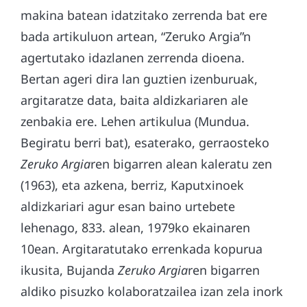
makina batean idatzitako zerrenda bat ere
bada artikuluon artean, “Zeruko Argia”n
agertutako idazlanen zerrenda dioena.
Bertan ageri dira lan guztien izenburuak,
argitaratze data, baita aldizkariaren ale
zenbakia ere. Lehen artikulua (Mundua.
Begiratu berri bat), esaterako, gerraosteko
Zeruko Argia
ren bigarren alean kaleratu zen
(1963), eta azkena, berriz, Kaputxinoek
aldizkariari agur esan baino urtebete
lehenago, 833. alean, 1979ko ekainaren
10ean. Argitaratutako errenkada kopurua
ikusita, Bujanda
Zeruko Argia
ren bigarren
aldiko pisuzko kolaboratzailea izan zela inork