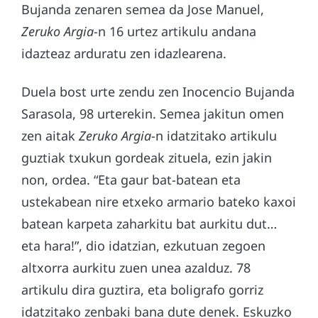
Bujanda zenaren semea da Jose Manuel,
Zeruko Argia
-n 16 urtez artikulu andana
idazteaz arduratu zen idazlearena.
Duela bost urte zendu zen Inocencio Bujanda
Sarasola, 98 urterekin. Semea jakitun omen
zen aitak
Zeruko Argia
-n idatzitako artikulu
guztiak txukun gordeak zituela, ezin jakin
non, ordea. “Eta gaur bat-batean eta
ustekabean nire etxeko armario bateko kaxoi
batean karpeta zaharkitu bat aurkitu dut…
eta hara!”, dio idatzian, ezkutuan zegoen
altxorra aurkitu zuen unea azalduz. 78
artikulu dira guztira, eta boligrafo gorriz
idatzitako zenbaki bana dute denek. Eskuzko