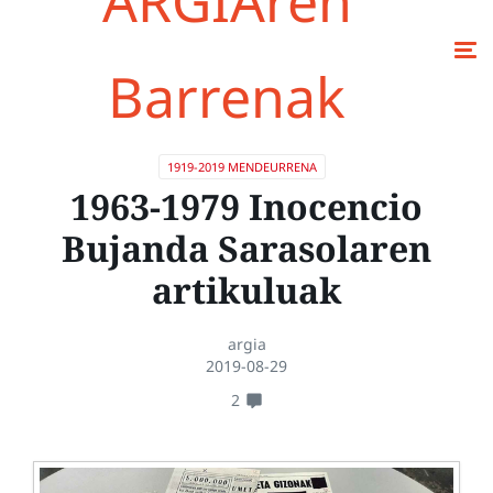
ARGIAren
Barrenak
1919-2019 MENDEURRENA
1963-1979 Inocencio
Bujanda Sarasolaren
artikuluak
argia
2019-08-29
2