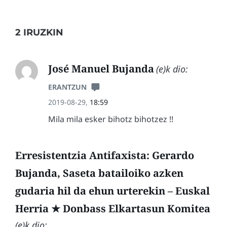
2 IRUZKIN
José Manuel Bujanda
(e)k dio:
ERANTZUN
2019-08-29,
18:59
Mila mila esker bihotz bihotzez !!
Erresistentzia Antifaxista: Gerardo
Bujanda, Saseta batailoiko azken
gudaria hil da ehun urterekin – Euskal
Herria ★ Donbass Elkartasun Komitea
(e)k dio: