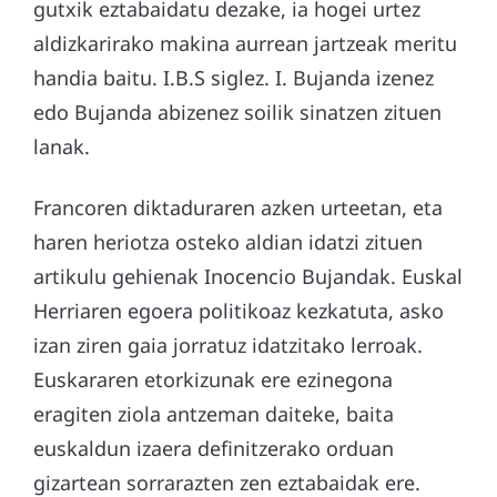
gutxik eztabaidatu dezake, ia hogei urtez
aldizkarirako makina aurrean jartzeak meritu
handia baitu. I.B.S siglez. I. Bujanda izenez
edo Bujanda abizenez soilik sinatzen zituen
lanak.
Francoren diktaduraren azken urteetan, eta
haren heriotza osteko aldian idatzi zituen
artikulu gehienak Inocencio Bujandak. Euskal
Herriaren egoera politikoaz kezkatuta, asko
izan ziren gaia jorratuz idatzitako lerroak.
Euskararen etorkizunak ere ezinegona
eragiten ziola antzeman daiteke, baita
euskaldun izaera definitzerako orduan
gizartean sorrarazten zen eztabaidak ere.