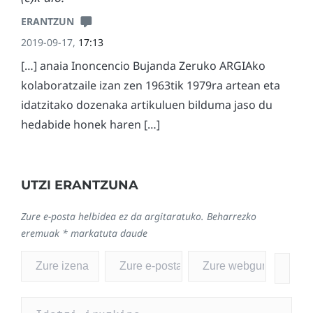
ERANTZUN
2019-09-17,
17:13
[…] anaia Inoncencio Bujanda Zeruko ARGIAko
kolaboratzaile izan zen 1963tik 1979ra artean eta
idatzitako dozenaka artikuluen bilduma jaso du
hedabide honek haren […]
UTZI ERANTZUNA
Zure e-posta helbidea ez da argitaratuko.
Beharrezko
eremuak
*
markatuta daude