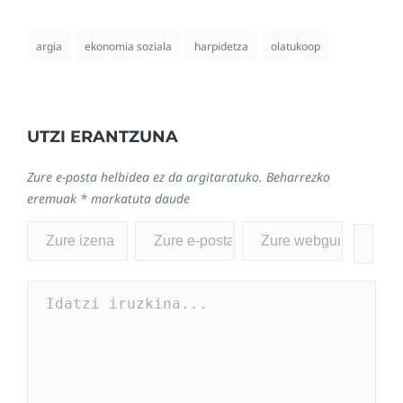
argia
ekonomia soziala
harpidetza
olatukoop
UTZI ERANTZUNA
Zure e-posta helbidea ez da argitaratuko.
Beharrezko
eremuak
*
markatuta daude