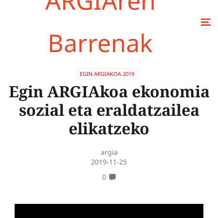
ARGIAren
Barrenak
EGIN ARGIAKOA 2019
Egin ARGIAkoa ekonomia
sozial eta eraldatzailea
elikatzeko
argia
2019-11-25
0