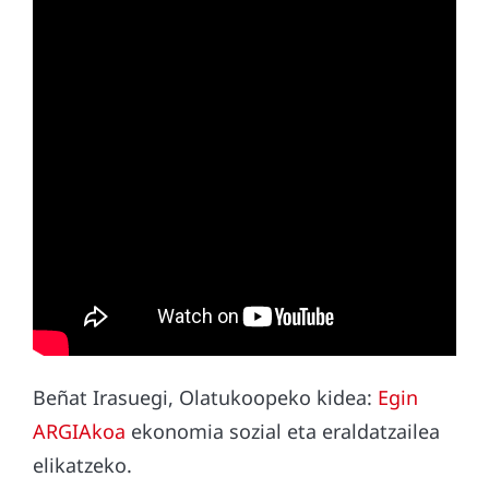
Beñat Irasuegi, Olatukoopeko kidea:
Egin
ARGIAkoa
ekonomia sozial eta eraldatzailea
elikatzeko.