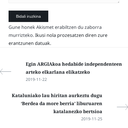
Gune honek Akismet erabiltzen du zaborra
murrizteko.
Ikusi nola prozesatzen diren zure
erantzunen datuak.
Egin ARGIAkoa hedabide independenteen
arteko elkarlana elikatzeko
2019-11-22
Kataluniako lau hiritan aurkeztu dugu
‘Berdea da more berria’ liburuaren
katalanezko bertsioa
2019-11-25