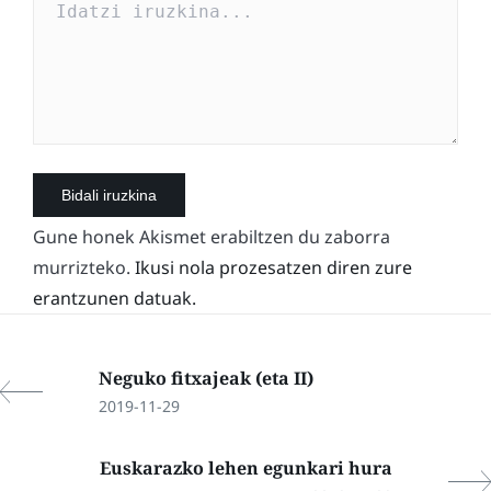
Gune honek Akismet erabiltzen du zaborra
murrizteko.
Ikusi nola prozesatzen diren zure
erantzunen datuak.
Neguko fitxajeak (eta II)
2019-11-29
Euskarazko lehen egunkari hura