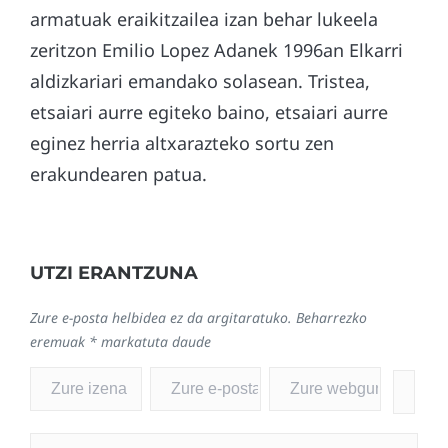
armatuak eraikitzailea izan behar lukeela
zeritzon Emilio Lopez Adanek 1996an Elkarri
aldizkariari emandako solasean. Tristea,
etsaiari aurre egiteko baino, etsaiari aurre
eginez herria altxarazteko sortu zen
erakundearen patua.
UTZI ERANTZUNA
Zure e-posta helbidea ez da argitaratuko.
Beharrezko
eremuak
*
markatuta daude