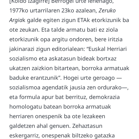
[Koldo Izagirre] Berrogei urte lehenago,
1977ko urtarrilaren 23ko azalean,
Zeruko
Argia
k galde egiten zigun ETAk etorkizunik ba
ote zeukan. Eta talde armatu bati ez ziola
etorkizunik opa argitu ondoren, bere iritzia
jakinarazi zigun editorialean: “Euskal Herriari
sozialismo eta askatasun bideak bortxaz
ukatzen zaizkion bitartean, borroka armatuak
baduke erantzunik”. Hogei urte geroago —
sozialismoa agendatik jausia zen ordurako—,
eta formula apur bat berrituz, demokrazia
homologatu batean borroka armatuak
herriaren onespenik ba ote lezakeen
galdetzen ahal genuen. Zehaztasun
eskergarriz, onespenak biltzeko gatazka