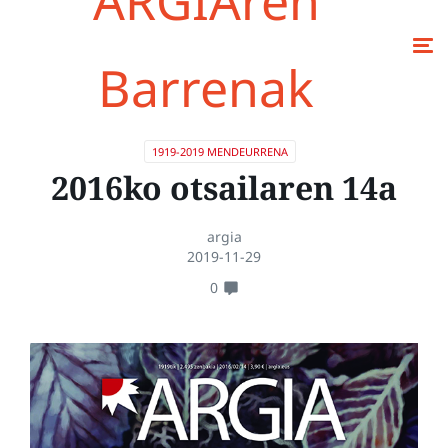
ARGIAren
Barrenak
1919-2019 MENDEURRENA
2016ko otsailaren 14a
argia
2019-11-29
0