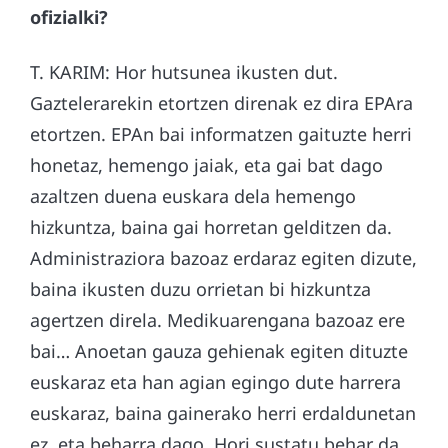
ofizialki?
T. KARIM: Hor hutsunea ikusten dut.
Gaztelerarekin etortzen direnak ez dira EPAra
etortzen. EPAn bai informatzen gaituzte herri
honetaz, hemengo jaiak, eta gai bat dago
azaltzen duena euskara dela hemengo
hizkuntza, baina gai horretan gelditzen da.
Administraziora bazoaz erdaraz egiten dizute,
baina ikusten duzu orrietan bi hizkuntza
agertzen direla. Medikuarengana bazoaz ere
bai… Anoetan gauza gehienak egiten dituzte
euskaraz eta han agian egingo dute harrera
euskaraz, baina gainerako herri erdaldunetan
ez, eta beharra dago. Hori sustatu behar da,