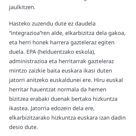
jaulkitzen.
Hasteko zuzendu dute ez daudela
“integrazioa”ren alde, elkarbizitza dela gakoa,
eta herri honek harrera gazteleraz egiten
duela. EPA (helduentzako eskola),
administrazioa eta herritarrak gazteleraz
mintzo zaizkie baita euskara ikasi duten
jatorri anitzeko euskaldunei ere. Hiru euskal
herritar hauentzat normala da hemen
bizitzea erabaki duenak bertako hizkuntza
ikastea. Jatorria edozein dela ere,
elkarbizitzarako hizkuntza euskara izan dadin
desio dute.