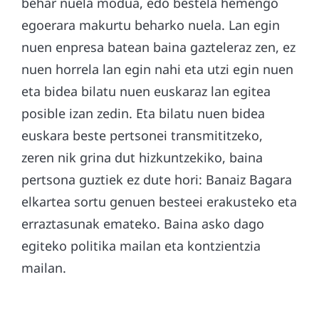
behar nuela modua, edo bestela hemengo
egoerara makurtu beharko nuela. Lan egin
nuen enpresa batean baina gazteleraz zen, ez
nuen horrela lan egin nahi eta utzi egin nuen
eta bidea bilatu nuen euskaraz lan egitea
posible izan zedin. Eta bilatu nuen bidea
euskara beste pertsonei transmititzeko,
zeren nik grina dut hizkuntzekiko, baina
pertsona guztiek ez dute hori: Banaiz Bagara
elkartea sortu genuen besteei erakusteko eta
erraztasunak emateko. Baina asko dago
egiteko politika mailan eta kontzientzia
mailan.