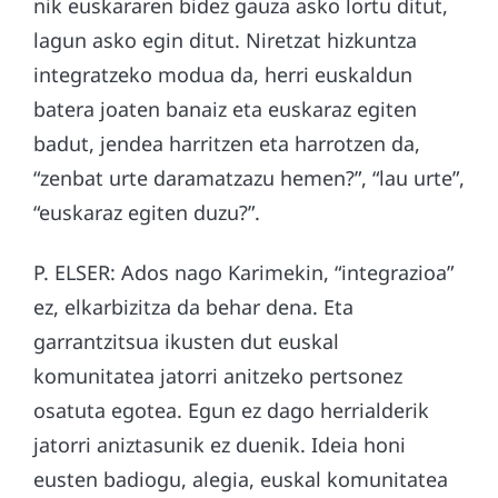
nik euskararen bidez gauza asko lortu ditut,
lagun asko egin ditut. Niretzat hizkuntza
integratzeko modua da, herri euskaldun
batera joaten banaiz eta euskaraz egiten
badut, jendea harritzen eta harrotzen da,
“zenbat urte daramatzazu hemen?”, “lau urte”,
“euskaraz egiten duzu?”.
P. ELSER: Ados nago Karimekin, “integrazioa”
ez, elkarbizitza da behar dena. Eta
garrantzitsua ikusten dut euskal
komunitatea jatorri anitzeko pertsonez
osatuta egotea. Egun ez dago herrialderik
jatorri aniztasunik ez duenik. Ideia honi
eusten badiogu, alegia, euskal komunitatea