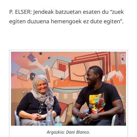
P. ELSER: Jendeak batzuetan esaten du “zuek
egiten duzuena hemengoek ez dute egiten”.
Argazkia: Dani Blanco.