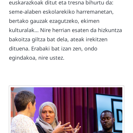
euskarazkoak ditut eta tresna bihurtu da:
seme-alaben eskolarekiko harremanetan,
bertako gauzak ezagutzeko, ekimen
kulturalak… Nire herrian esaten da hizkuntza
bakoitza giltza bat dela, ateak irekitzen
dituena. Erabaki bat izan zen, ondo
egindakoa, nire ustez.