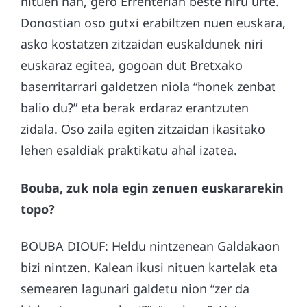
nituen han, gero Errenterian beste hiru urte.
Donostian oso gutxi erabiltzen nuen euskara,
asko kostatzen zitzaidan euskaldunek niri
euskaraz egitea, gogoan dut Bretxako
baserritarrari galdetzen niola “honek zenbat
balio du?” eta berak erdaraz erantzuten
zidala. Oso zaila egiten zitzaidan ikasitako
lehen esaldiak praktikatu ahal izatea.
Bouba, zuk nola egin zenuen euskararekin
topo?
BOUBA DIOUF: Heldu nintzenean Galdakaon
bizi nintzen. Kalean ikusi nituen kartelak eta
semearen lagunari galdetu nion “zer da