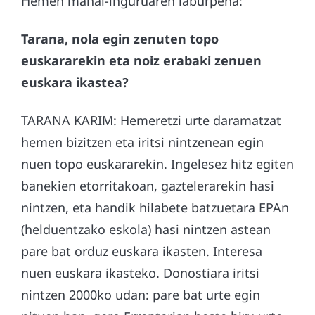
Hemen mahai-inguruaren laburpena:
Tarana, nola egin zenuten topo
euskararekin eta noiz erabaki zenuen
euskara ikastea?
TARANA KARIM: Hemeretzi urte daramatzat
hemen bizitzen eta iritsi nintzenean egin
nuen topo euskararekin. Ingelesez hitz egiten
banekien etorritakoan, gaztelerarekin hasi
nintzen, eta handik hilabete batzuetara EPAn
(helduentzako eskola) hasi nintzen astean
pare bat orduz euskara ikasten. Interesa
nuen euskara ikasteko. Donostiara iritsi
nintzen 2000ko udan: pare bat urte egin