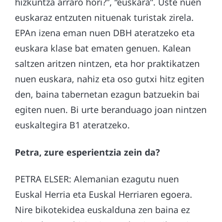
hizkuntza arraro hori?”, “euskara”. Uste nuen
euskaraz entzuten nituenak turistak zirela.
EPAn izena eman nuen DBH ateratzeko eta
euskara klase bat ematen genuen. Kalean
saltzen aritzen nintzen, eta hor praktikatzen
nuen euskara, nahiz eta oso gutxi hitz egiten
den, baina tabernetan ezagun batzuekin bai
egiten nuen. Bi urte beranduago joan nintzen
euskaltegira B1 ateratzeko.
Petra, zure esperientzia zein da?
PETRA ELSER: Alemanian ezagutu nuen
Euskal Herria eta Euskal Herriaren egoera.
Nire bikotekidea euskalduna zen baina ez