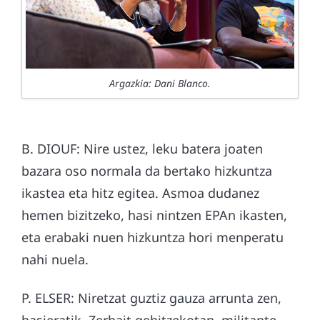
Argazkia: Dani Blanco.
B. DIOUF: Nire ustez, leku batera joaten
bazara oso normala da bertako hizkuntza
ikastea eta hitz egitea. Asmoa dudanez
hemen bizitzeko, hasi nintzen EPAn ikasten,
eta erabaki nuen hizkuntza hori menperatu
nahi nuela.
P. ELSER: Niretzat guztiz gauza arrunta zen,
hasieratik. Zerbait gehitzekotan, militante