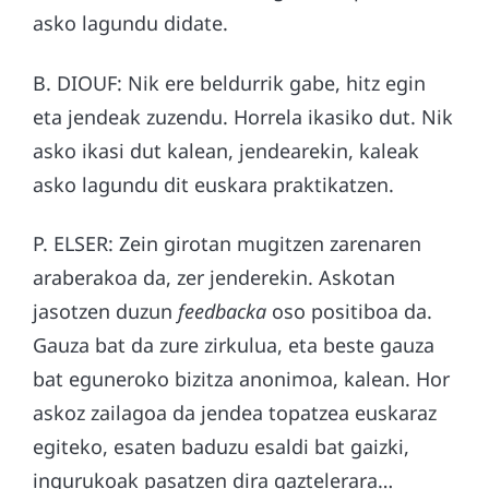
asko lagundu didate.
B. DIOUF: Nik ere beldurrik gabe, hitz egin
eta jendeak zuzendu. Horrela ikasiko dut. Nik
asko ikasi dut kalean, jendearekin, kaleak
asko lagundu dit euskara praktikatzen.
P. ELSER: Zein girotan mugitzen zarenaren
araberakoa da, zer jenderekin. Askotan
jasotzen duzun
feedbacka
oso positiboa da.
Gauza bat da zure zirkulua, eta beste gauza
bat eguneroko bizitza anonimoa, kalean. Hor
askoz zailagoa da jendea topatzea euskaraz
egiteko, esaten baduzu esaldi bat gaizki,
ingurukoak pasatzen dira gaztelerara…