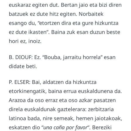
euskaraz egiten dut. Bertan jaio eta bizi diren
batzuek ez dute hitz egiten. Norbaitek
esango du, “etortzen dira eta gure hizkuntza
ez dute ikasten”. Baina zuk esan duzun beste
hori ez, inoiz.
B. DIOUF: Ez. “Bouba, jarraitu horrela” esan
didate beti.
P. ELSER: Bai, aldatzen da hizkuntza
etorkinengatik, baina errua euskaldunena da.
Arazoa da oso erraz eta oso azkar pasatzen
direla euskaldunak gaztelerara: zerbitzaria
latinoa bada, nire semeak, hemen jaiotakoak,
eskatzen dio “
una caña por favor
“. Bereziki