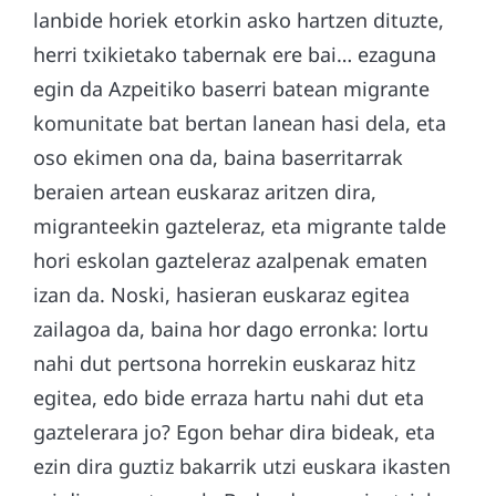
lanbide horiek etorkin asko hartzen dituzte,
herri txikietako tabernak ere bai… ezaguna
egin da Azpeitiko baserri batean migrante
komunitate bat bertan lanean hasi dela, eta
oso ekimen ona da, baina baserritarrak
beraien artean euskaraz aritzen dira,
migranteekin gazteleraz, eta migrante talde
hori eskolan gazteleraz azalpenak ematen
izan da. Noski, hasieran euskaraz egitea
zailagoa da, baina hor dago erronka: lortu
nahi dut pertsona horrekin euskaraz hitz
egitea, edo bide erraza hartu nahi dut eta
gaztelerara jo? Egon behar dira bideak, eta
ezin dira guztiz bakarrik utzi euskara ikasten