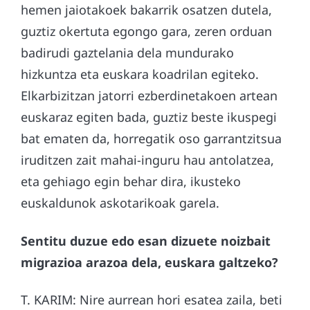
hemen jaiotakoek bakarrik osatzen dutela,
guztiz okertuta egongo gara, zeren orduan
badirudi gaztelania dela mundurako
hizkuntza eta euskara koadrilan egiteko.
Elkarbizitzan jatorri ezberdinetakoen artean
euskaraz egiten bada, guztiz beste ikuspegi
bat ematen da, horregatik oso garrantzitsua
iruditzen zait mahai-inguru hau antolatzea,
eta gehiago egin behar dira, ikusteko
euskaldunok askotarikoak garela.
Sentitu duzue edo esan dizuete noizbait
migrazioa arazoa dela, euskara galtzeko?
T. KARIM: Nire aurrean hori esatea zaila, beti