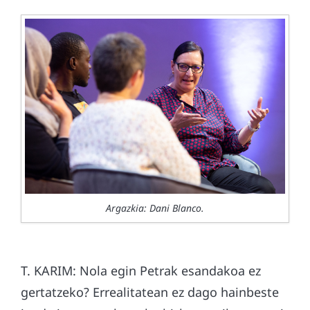
Argazkia: Dani Blanco.
T. KARIM: Nola egin Petrak esandakoa ez
gertatzeko? Errealitatean ez dago hainbeste