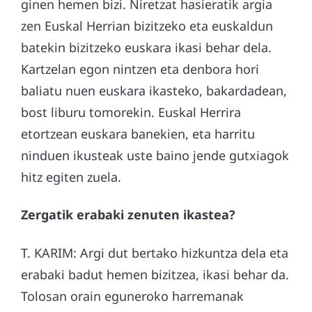
ginen hemen bizi. Niretzat hasieratik argia
zen Euskal Herrian bizitzeko eta euskaldun
batekin bizitzeko euskara ikasi behar dela.
Kartzelan egon nintzen eta denbora hori
baliatu nuen euskara ikasteko, bakardadean,
bost liburu tomorekin. Euskal Herrira
etortzean euskara banekien, eta harritu
ninduen ikusteak uste baino jende gutxiagok
hitz egiten zuela.
Zergatik erabaki zenuten ikastea?
T. KARIM: Argi dut bertako hizkuntza dela eta
erabaki badut hemen bizitzea, ikasi behar da.
Tolosan orain eguneroko harremanak