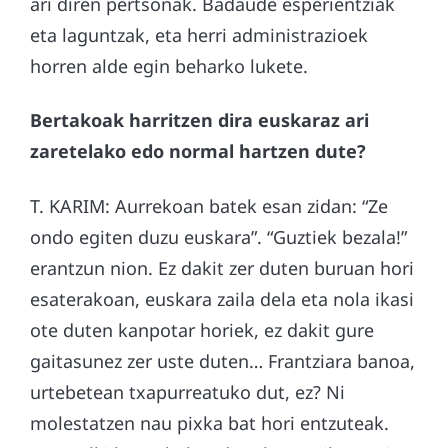
ari diren pertsonak. Badaude esperientziak
eta laguntzak, eta herri administrazioek
horren alde egin beharko lukete.
Bertakoak harritzen dira euskaraz ari
zaretelako edo normal hartzen dute?
T. KARIM: Aurrekoan batek esan zidan: “Ze
ondo egiten duzu euskara”. “Guztiek bezala!”
erantzun nion. Ez dakit zer duten buruan hori
esaterakoan, euskara zaila dela eta nola ikasi
ote duten kanpotar horiek, ez dakit gure
gaitasunez zer uste duten… Frantziara banoa,
urtebetean txapurreatuko dut, ez? Ni
molestatzen nau pixka bat hori entzuteak.