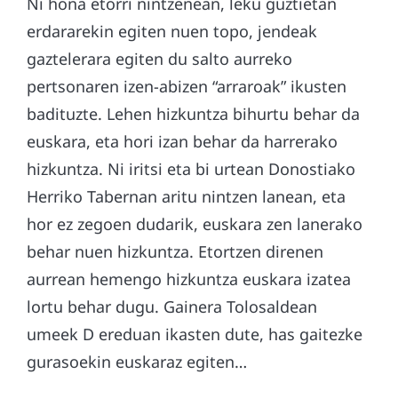
Ni hona etorri nintzenean, leku guztietan
erdararekin egiten nuen topo, jendeak
gaztelerara egiten du salto aurreko
pertsonaren izen-abizen “arraroak” ikusten
badituzte. Lehen hizkuntza bihurtu behar da
euskara, eta hori izan behar da harrerako
hizkuntza. Ni iritsi eta bi urtean Donostiako
Herriko Tabernan aritu nintzen lanean, eta
hor ez zegoen dudarik, euskara zen lanerako
behar nuen hizkuntza. Etortzen direnen
aurrean hemengo hizkuntza euskara izatea
lortu behar dugu. Gainera Tolosaldean
umeek D ereduan ikasten dute, has gaitezke
gurasoekin euskaraz egiten…