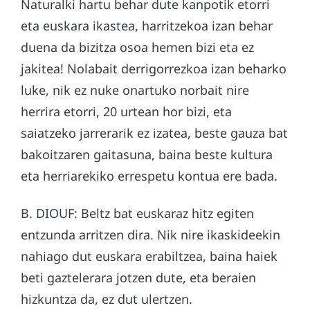
Naturalki hartu behar dute kanpotik etorri
eta euskara ikastea, harritzekoa izan behar
duena da bizitza osoa hemen bizi eta ez
jakitea! Nolabait derrigorrezkoa izan beharko
luke, nik ez nuke onartuko norbait nire
herrira etorri, 20 urtean hor bizi, eta
saiatzeko jarrerarik ez izatea, beste gauza bat
bakoitzaren gaitasuna, baina beste kultura
eta herriarekiko errespetu kontua ere bada.
B. DIOUF: Beltz bat euskaraz hitz egiten
entzunda arritzen dira. Nik nire ikaskideekin
nahiago dut euskara erabiltzea, baina haiek
beti gaztelerara jotzen dute, eta beraien
hizkuntza da, ez dut ulertzen.