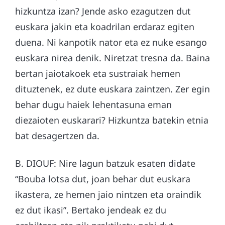
hizkuntza izan? Jende asko ezagutzen dut
euskara jakin eta koadrilan erdaraz egiten
duena. Ni kanpotik nator eta ez nuke esango
euskara nirea denik. Niretzat tresna da. Baina
bertan jaiotakoek eta sustraiak hemen
dituztenek, ez dute euskara zaintzen. Zer egin
behar dugu haiek lehentasuna eman
diezaioten euskarari? Hizkuntza batekin etnia
bat desagertzen da.
B. DIOUF: Nire lagun batzuk esaten didate
“Bouba lotsa dut, joan behar dut euskara
ikastera, ze hemen jaio nintzen eta oraindik
ez dut ikasi”. Bertako jendeak ez du