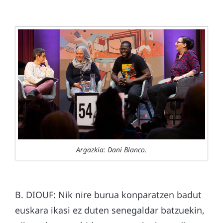
Argazkia: Dani Blanco.
B. DIOUF: Nik nire burua konparatzen badut
euskara ikasi ez duten senegaldar batzuekin,