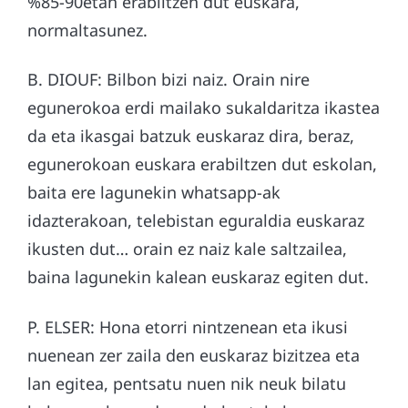
%85-90etan erabiltzen dut euskara,
normaltasunez.
B. DIOUF: Bilbon bizi naiz. Orain nire
egunerokoa erdi mailako sukaldaritza ikastea
da eta ikasgai batzuk euskaraz dira, beraz,
egunerokoan euskara erabiltzen dut eskolan,
baita ere lagunekin whatsapp-ak
idazterakoan, telebistan eguraldia euskaraz
ikusten dut… orain ez naiz kale saltzailea,
baina lagunekin kalean euskaraz egiten dut.
P. ELSER: Hona etorri nintzenean eta ikusi
nuenean zer zaila den euskaraz bizitzea eta
lan egitea, pentsatu nuen nik neuk bilatu