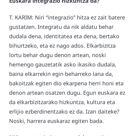
Euskara integrazio hizkuntza da?
T. KARIM: Niri “integrazio” hitza ez zait batere
gustatzen. Integratu da nik aldatu behar
dudala dena, identitatea eta dena, bertako
bihurtzeko, eta ez nago ados. Elkarbizitza
lortu behar dugu denon artean, noski
hemengo gauzetatik asko ikasiko dudala,
baina elkarrekin egin beharreko lana da,
bakoitzak egiten dio ekarpena herri honi eta
denon artean osatzen dugu. Egun euskara ez
da elkarbizitzarako hizkuntza, kultura eta
erlijio ezberdinentzako ez da. Izan daiteke?
Noski, harrera euskaraz egiten bada.