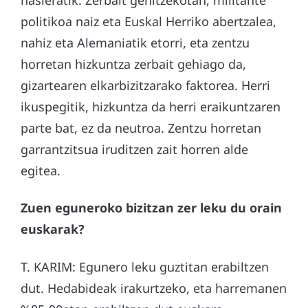
politikoa naiz eta Euskal Herriko abertzalea,
nahiz eta Alemaniatik etorri, eta zentzu
horretan hizkuntza zerbait gehiago da,
gizartearen elkarbizitzarako faktorea. Herri
ikuspegitik, hizkuntza da herri eraikuntzaren
parte bat, ez da neutroa. Zentzu horretan
garrantzitsua iruditzen zait horren alde
egitea.
Zuen eguneroko bizitzan zer leku du orain
euskarak?
T. KARIM: Egunero leku guztitan erabiltzen
dut. Hedabideak irakurtzeko, eta harremanen