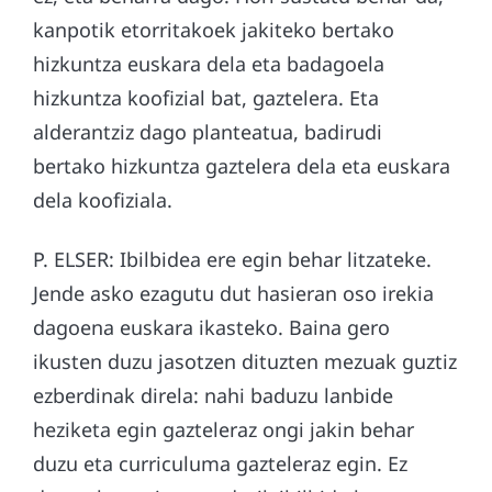
kanpotik etorritakoek jakiteko bertako
hizkuntza euskara dela eta badagoela
hizkuntza koofizial bat, gaztelera. Eta
alderantziz dago planteatua, badirudi
bertako hizkuntza gaztelera dela eta euskara
dela koofiziala.
P. ELSER: Ibilbidea ere egin behar litzateke.
Jende asko ezagutu dut hasieran oso irekia
dagoena euskara ikasteko. Baina gero
ikusten duzu jasotzen dituzten mezuak guztiz
ezberdinak direla: nahi baduzu lanbide
heziketa egin gazteleraz ongi jakin behar
duzu eta curriculuma gazteleraz egin. Ez