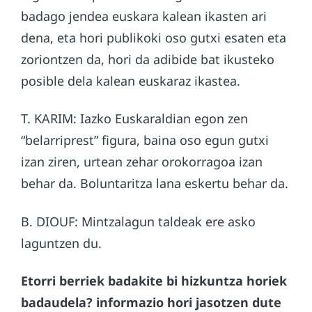
badago jendea euskara kalean ikasten ari
dena, eta hori publikoki oso gutxi esaten eta
zoriontzen da, hori da adibide bat ikusteko
posible dela kalean euskaraz ikastea.
T. KARIM: Iazko Euskaraldian egon zen
“belarriprest” figura, baina oso egun gutxi
izan ziren, urtean zehar orokorragoa izan
behar da. Boluntaritza lana eskertu behar da.
B. DIOUF: Mintzalagun taldeak ere asko
laguntzen du.
Etorri berriek badakite bi hizkuntza horiek
badaudela? informazio hori jasotzen dute