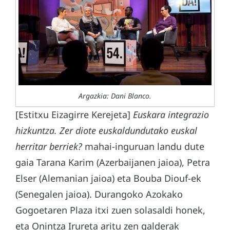
Argazkia: Dani Blanco.
[Estitxu Eizagirre Kerejeta]
Euskara integrazio
hizkuntza. Zer diote euskaldundutako euskal
herritar berriek?
mahai-inguruan landu dute
gaia Tarana Karim (Azerbaijanen jaioa), Petra
Elser (Alemanian jaioa) eta Bouba Diouf-ek
(Senegalen jaioa). Durangoko Azokako
Gogoetaren Plaza itxi zuen solasaldi honek,
eta Onintza Irureta aritu zen galderak