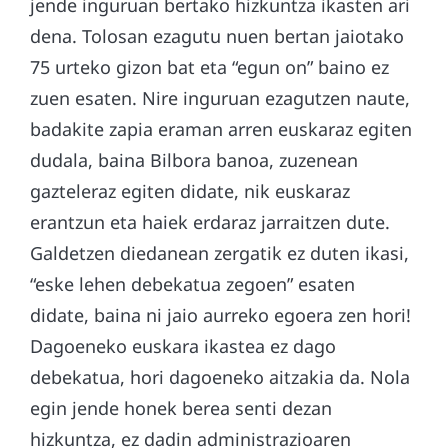
jende inguruan bertako hizkuntza ikasten ari
dena. Tolosan ezagutu nuen bertan jaiotako
75 urteko gizon bat eta “egun on” baino ez
zuen esaten. Nire inguruan ezagutzen naute,
badakite zapia eraman arren euskaraz egiten
dudala, baina Bilbora banoa, zuzenean
gazteleraz egiten didate, nik euskaraz
erantzun eta haiek erdaraz jarraitzen dute.
Galdetzen diedanean zergatik ez duten ikasi,
“eske lehen debekatua zegoen” esaten
didate, baina ni jaio aurreko egoera zen hori!
Dagoeneko euskara ikastea ez dago
debekatua, hori dagoeneko aitzakia da. Nola
egin jende honek berea senti dezan
hizkuntza, ez dadin administrazioaren