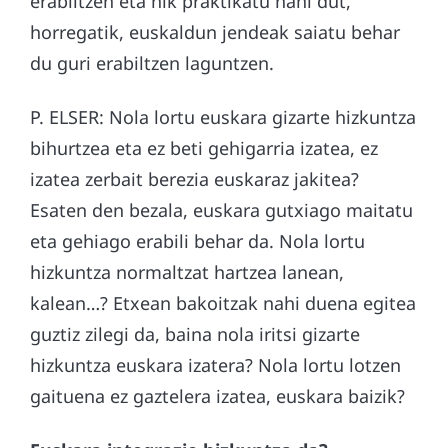
erabiltzen eta nik praktikatu nahi dut,
horregatik, euskaldun jendeak saiatu behar
du guri erabiltzen laguntzen.
P. ELSER: Nola lortu euskara gizarte hizkuntza
bihurtzea eta ez beti gehigarria izatea, ez
izatea zerbait berezia euskaraz jakitea?
Esaten den bezala, euskara gutxiago maitatu
eta gehiago erabili behar da. Nola lortu
hizkuntza normaltzat hartzea lanean,
kalean…? Etxean bakoitzak nahi duena egitea
guztiz zilegi da, baina nola iritsi gizarte
hizkuntza euskara izatera? Nola lortu lotzen
gaituena ez gaztelera izatea, euskara baizik?