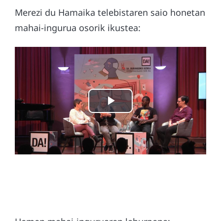
Merezi du Hamaika telebistaren saio honetan
mahai-ingurua osorik ikustea: