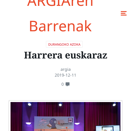
ARGIAren
Barrenak
DURANGOKO AZOKA
Harrera euskaraz
argia
2019-12-11
0