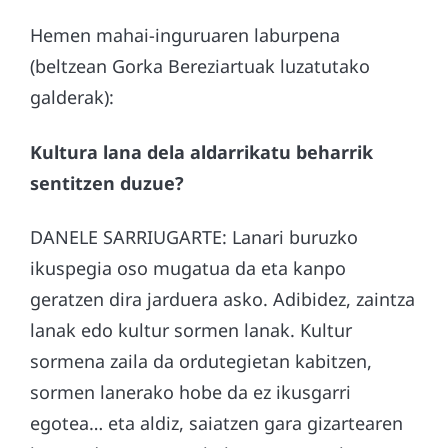
Hemen mahai-inguruaren laburpena
(beltzean Gorka Bereziartuak luzatutako
galderak):
Kultura lana dela aldarrikatu beharrik
sentitzen duzue?
DANELE SARRIUGARTE: Lanari buruzko
ikuspegia oso mugatua da eta kanpo
geratzen dira jarduera asko. Adibidez, zaintza
lanak edo kultur sormen lanak. Kultur
sormena zaila da ordutegietan kabitzen,
sormen lanerako hobe da ez ikusgarri
egotea… eta aldiz, saiatzen gara gizartearen