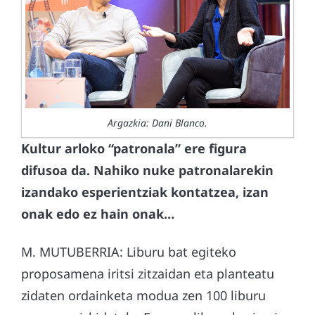
Argazkia: Dani Blanco.
Kultur arloko “patronala” ere figura
difusoa da. Nahiko nuke patronalarekin
izandako esperientziak kontatzea, izan
onak edo ez hain onak…
M. MUTUBERRIA: Liburu bat egiteko
proposamena iritsi zitzaidan eta planteatu
zidaten ordainketa modua zen 100 liburu