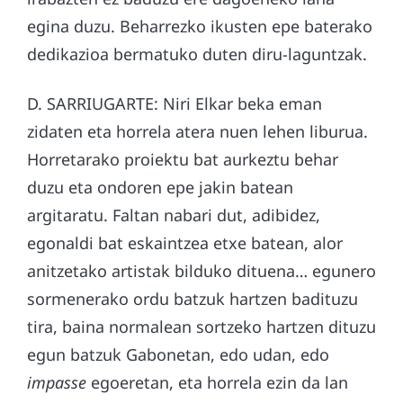
egina duzu. Beharrezko ikusten epe baterako
dedikazioa bermatuko duten diru-laguntzak.
D. SARRIUGARTE: Niri Elkar beka eman
zidaten eta horrela atera nuen lehen liburua.
Horretarako proiektu bat aurkeztu behar
duzu eta ondoren epe jakin batean
argitaratu. Faltan nabari dut, adibidez,
egonaldi bat eskaintzea etxe batean, alor
anitzetako artistak bilduko dituena… egunero
sormenerako ordu batzuk hartzen badituzu
tira, baina normalean sortzeko hartzen dituzu
egun batzuk Gabonetan, edo udan, edo
impasse
egoeretan, eta horrela ezin da lan