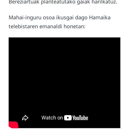
Bereziartuak planteatutako gaiak harilkatuz.
Mahai-inguru osoa ikusgai dago Hamaika
telebistaren emanaldi honetan: