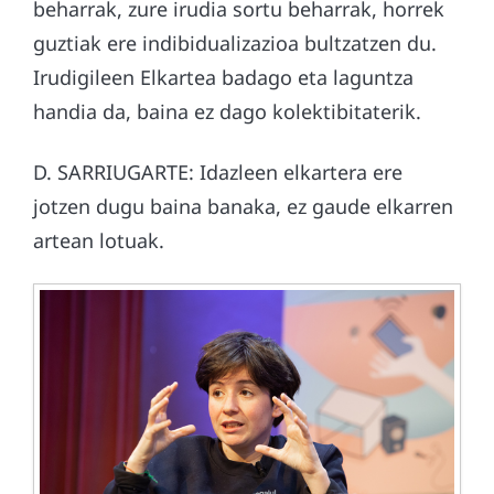
beharrak, zure irudia sortu beharrak, horrek
guztiak ere indibidualizazioa bultzatzen du.
Irudigileen Elkartea badago eta laguntza
handia da, baina ez dago kolektibitaterik.
D. SARRIUGARTE: Idazleen elkartera ere
jotzen dugu baina banaka, ez gaude elkarren
artean lotuak.