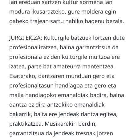
lan ereduan sartzen kultur sormena lan
modura ikusarazteko, gure moldera egin
gabeko trajean sartu nahiko bagenu bezala.
JURGI EKIZA: Kulturgile batzuek lortzen dute
profesionalizatzea, baina garrantzitsua da
profesionala ez den kulturgile multzoa ere
izatea, parte bat amateurra mantentzea.
Esaterako, dantzaren munduan gero eta
profesionaltasun handiagoa eta gero eta
maila handiagoko emanaldiak badira, baina
dantza ez dira antzokiko emanaldiak
bakarrik, baita ere jendeak dantza egitea,
praktikatzea. Musikarekin berdin,
garrantzitsua da jendeak tresnak jotzen