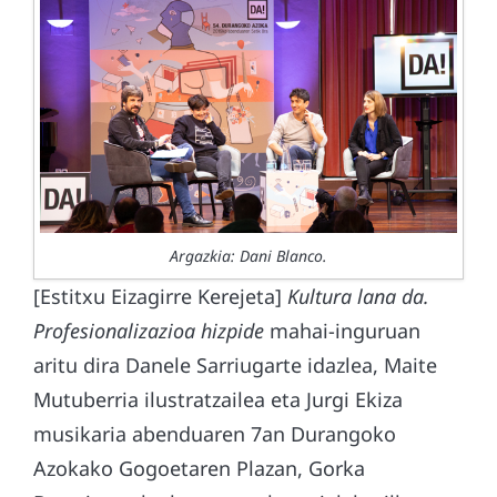
Argazkia: Dani Blanco.
[Estitxu Eizagirre Kerejeta]
Kultura lana da.
Profesionalizazioa hizpide
mahai-inguruan
aritu dira Danele Sarriugarte idazlea, Maite
Mutuberria ilustratzailea eta Jurgi Ekiza
musikaria abenduaren 7an Durangoko
Azokako Gogoetaren Plazan, Gorka