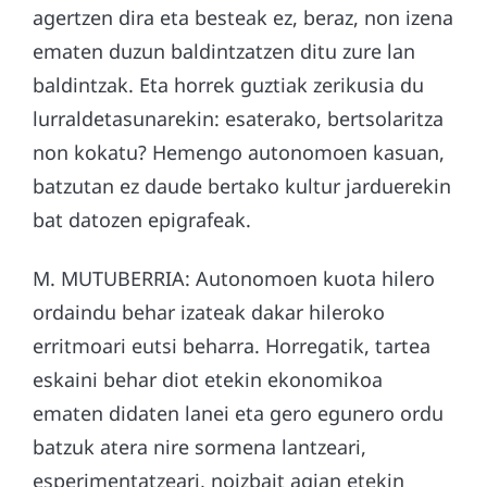
agertzen dira eta besteak ez, beraz, non izena
ematen duzun baldintzatzen ditu zure lan
baldintzak. Eta horrek guztiak zerikusia du
lurraldetasunarekin: esaterako, bertsolaritza
non kokatu? Hemengo autonomoen kasuan,
batzutan ez daude bertako kultur jarduerekin
bat datozen epigrafeak.
M. MUTUBERRIA: Autonomoen kuota hilero
ordaindu behar izateak dakar hileroko
erritmoari eutsi beharra. Horregatik, tartea
eskaini behar diot etekin ekonomikoa
ematen didaten lanei eta gero egunero ordu
batzuk atera nire sormena lantzeari,
esperimentatzeari, noizbait agian etekin