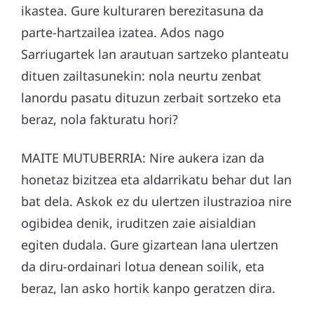
ikastea. Gure kulturaren berezitasuna da
parte-hartzailea izatea. Ados nago
Sarriugartek lan arautuan sartzeko planteatu
dituen zailtasunekin: nola neurtu zenbat
lanordu pasatu dituzun zerbait sortzeko eta
beraz, nola fakturatu hori?
MAITE MUTUBERRIA: Nire aukera izan da
honetaz bizitzea eta aldarrikatu behar dut lan
bat dela. Askok ez du ulertzen ilustrazioa nire
ogibidea denik, iruditzen zaie aisialdian
egiten dudala. Gure gizartean lana ulertzen
da diru-ordainari lotua denean soilik, eta
beraz, lan asko hortik kanpo geratzen dira.