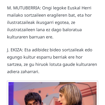
M. MUTUBERRIA: Ongi legoke Euskal Herri
mailako sortzaileen eragileren bat, eta hor
ilustratzaileak ikusgarri egotea, ze
ilustratzaileen lana ez dago baloratua
kulturaren barruan ere.
J. EKIZA: Eta adibidez bideo sortzaileak edo
egungo kultur esparru berriak ere hor
sartzea, ze gu hiruok lotuta gaude kulturaren
adiera zaharrari.