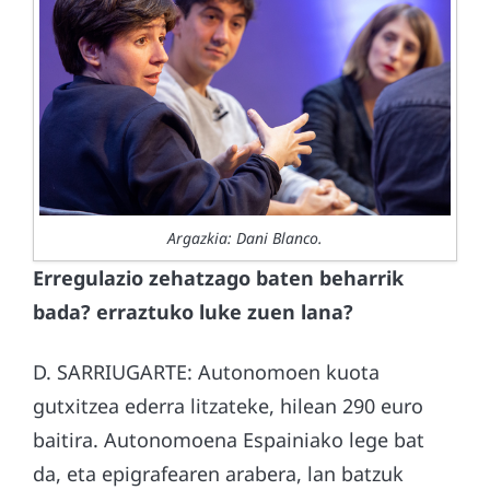
Argazkia: Dani Blanco.
Erregulazio zehatzago baten beharrik
bada? erraztuko luke zuen lana?
D. SARRIUGARTE: Autonomoen kuota
gutxitzea ederra litzateke, hilean 290 euro
baitira. Autonomoena Espainiako lege bat
da, eta epigrafearen arabera, lan batzuk