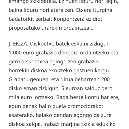
emango zizkidatela. Ez nuen liburu hori egin,
baina liburu hori atera zen. Etxera iturgina
badatorkit zerbait konpontzera ez diot
proposatuko urarekin ordaintzea…
J. EKIZA: Diskoetxe batek eskaini zizkigun
1.000 euro grabazio denbora ordaintzeko eta
gero diskoetxea egingo zen grabazio
horrekin diskoa ekoizteko gastuen kargu.
Grabatu genuen, eta dirua beharrean 200
disko eman zizkigun, 5 euroan salduz gero
mila euro lortzeko. Bada beste kontu bat ere,
egun denak balio duela promoziorako:
esaterako, halako dendan egongo da zure
diskoa salgai, irabazi marjina txikia edukiko