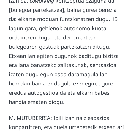
izan da,
coworking
kontzeptua ezaguna da
[bulegoa partekatzea], baina gurea berezia
da: elkarte moduan funtzionatzen dugu. 15
lagun gara, gehienok autonomo kuota
ordaintzen dugu, eta denon artean
bulegoaren gastuak partekatzen ditugu.
Etxean lan egiten dugunok baditugu bizitza
eta lana banatzeko zailtasunak, sentsazioa
izaten dugu egun osoa daramagula lan
horrekin baina ez dugula ezer egin… gure
eredua autogestioa da eta elkarri babes
handia ematen diogu.
M. MUTUBERRIA: Ibili izan naiz espazioa
konpartitzen, eta duela urtebetetik etxean ari