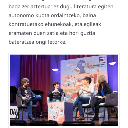
bada zer aztertua: ez dugu literatura egiten
autonomo kuota ordaintzeko, baina
kontratuetako ehunekoak, eta egileak
eramaten duen zatia eta hori guztia
bateratzea ongi letorke.