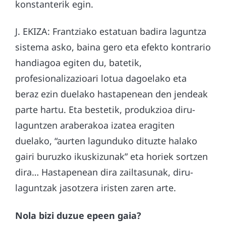
konstanterik egin.
J. EKIZA: Frantziako estatuan badira laguntza
sistema asko, baina gero eta efekto kontrario
handiagoa egiten du, batetik,
profesionalizazioari lotua dagoelako eta
beraz ezin duelako hastapenean den jendeak
parte hartu. Eta bestetik, produkzioa diru-
laguntzen araberakoa izatea eragiten
duelako, “aurten lagunduko dituzte halako
gairi buruzko ikuskizunak” eta horiek sortzen
dira… Hastapenean dira zailtasunak, diru-
laguntzak jasotzera iristen zaren arte.
Nola bizi duzue epeen gaia?