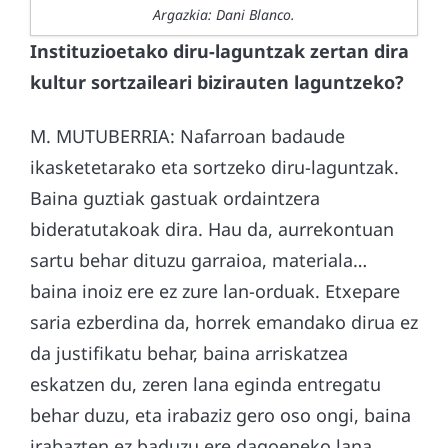
Argazkia: Dani Blanco.
Instituzioetako diru-laguntzak zertan dira
kultur sortzaileari bizirauten laguntzeko?
M. MUTUBERRIA: Nafarroan badaude
ikasketetarako eta sortzeko diru-laguntzak.
Baina guztiak gastuak ordaintzera
bideratutakoak dira. Hau da, aurrekontuan
sartu behar dituzu garraioa, materiala…
baina inoiz ere ez zure lan-orduak. Etxepare
saria ezberdina da, horrek emandako dirua ez
da justifikatu behar, baina arriskatzea
eskatzen du, zeren lana eginda entregatu
behar duzu, eta irabaziz gero oso ongi, baina
irabazten ez baduzu ere dagoeneko lana