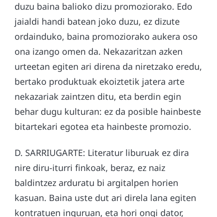
duzu baina balioko dizu promoziorako. Edo
jaialdi handi batean joko duzu, ez dizute
ordainduko, baina promoziorako aukera oso
ona izango omen da. Nekazaritzan azken
urteetan egiten ari direna da niretzako eredu,
bertako produktuak ekoiztetik jatera arte
nekazariak zaintzen ditu, eta berdin egin
behar dugu kulturan: ez da posible hainbeste
bitartekari egotea eta hainbeste promozio.
D. SARRIUGARTE: Literatur liburuak ez dira
nire diru-iturri finkoak, beraz, ez naiz
baldintzez arduratu bi argitalpen horien
kasuan. Baina uste dut ari direla lana egiten
kontratuen inguruan, eta hori ongi dator,