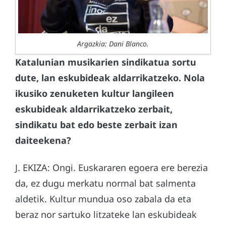
Argazkia: Dani Blanco.
Katalunian musikarien sindikatua sortu
dute, lan eskubideak aldarrikatzeko. Nola
ikusiko zenuketen kultur langileen
eskubideak aldarrikatzeko zerbait,
sindikatu bat edo beste zerbait izan
daiteekena?
J. EKIZA: Ongi. Euskararen egoera ere berezia
da, ez dugu merkatu normal bat salmenta
aldetik. Kultur mundua oso zabala da eta
beraz nor sartuko litzateke lan eskubideak