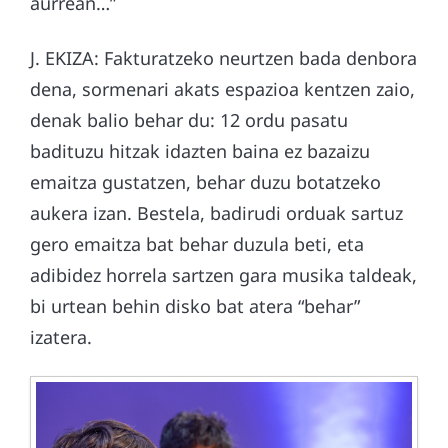
aurrean…”
J. EKIZA: Fakturatzeko neurtzen bada denbora
dena, sormenari akats espazioa kentzen zaio,
denak balio behar du: 12 ordu pasatu
badituzu hitzak idazten baina ez bazaizu
emaitza gustatzen, behar duzu botatzeko
aukera izan. Bestela, badirudi orduak sartuz
gero emaitza bat behar duzula beti, eta
adibidez horrela sartzen gara musika taldeak,
bi urtean behin disko bat atera “behar”
izatera.