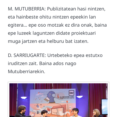
M. MUTUBERRIA: Publizitatean hasi nintzen,
eta hainbeste ohitu nintzen epeekin lan
egitera… epe oso motzak ez dira onak, baina
epe luzeek laguntzen didate proiektuari
muga jartzen eta helburu bat izaten.
D. SARRIUGARTE: Urtebeteko epea estutxo
iruditzen zait. Baina ados nago
Mutuberriarekin.