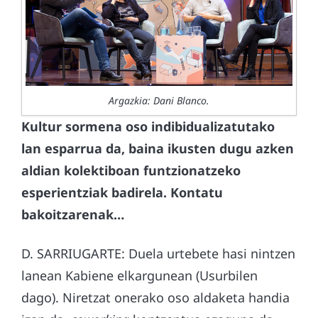
Argazkia: Dani Blanco.
Kultur sormena oso indibidualizatutako
lan esparrua da, baina ikusten dugu azken
aldian kolektiboan funtzionatzeko
esperientziak badirela. Kontatu
bakoitzarenak…
D. SARRIUGARTE: Duela urtebete hasi nintzen
lanean Kabiene elkargunean (Usurbilen
dago). Niretzat onerako oso aldaketa handia