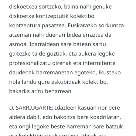
diskoetxea sortzeko, baina nahi genuke
diskoetxe kontzeptutik kolektibo
kontzeptura pasatzea. Euskarazko sorkuntza
atzeman nahi duenari bidea erraztea da
asmoa. Iparraldean sare batean sartu
gaitezke talde guztiak, eta aukera legoke
profesionalizatu direnak eta intermitente
daudenak harremanetan egoteko, ikusteko
nola landu gure eskubideak kolektibo,
bakarka aritu beharrean.
D. SARRIUGARTE: Idazleen kasuan nor bere
aldera dabil, edo bakoitza bere koadrilatan,
eta ongi legoke beste harreman sare batzuk
eta kolektibitateak sortzea. Ideiak eta