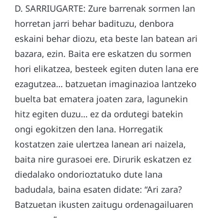
D. SARRIUGARTE: Zure barrenak sormen lan
horretan jarri behar badituzu, denbora
eskaini behar diozu, eta beste lan batean ari
bazara, ezin. Baita ere eskatzen du sormen
hori elikatzea, besteek egiten duten lana ere
ezagutzea… batzuetan imaginazioa lantzeko
buelta bat ematera joaten zara, lagunekin
hitz egiten duzu… ez da ordutegi batekin
ongi egokitzen den lana. Horregatik
kostatzen zaie ulertzea lanean ari naizela,
baita nire gurasoei ere. Dirurik eskatzen ez
diedalako ondorioztatuko dute lana
badudala, baina esaten didate: “Ari zara?
Batzuetan ikusten zaitugu ordenagailuaren