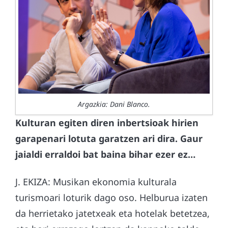
Argazkia: Dani Blanco.
Kulturan egiten diren inbertsioak hirien
garapenari lotuta garatzen ari dira. Gaur
jaialdi erraldoi bat baina bihar ezer ez…
J. EKIZA: Musikan ekonomia kulturala
turismoari loturik dago oso. Helburua izaten
da herrietako jatetxeak eta hotelak betetzea,