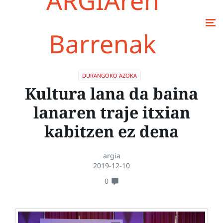
ARGIAren
Barrenak
DURANGOKO AZOKA
Kultura lana da baina
lanaren traje itxian
kabitzen ez dena
argia
2019-12-10
0