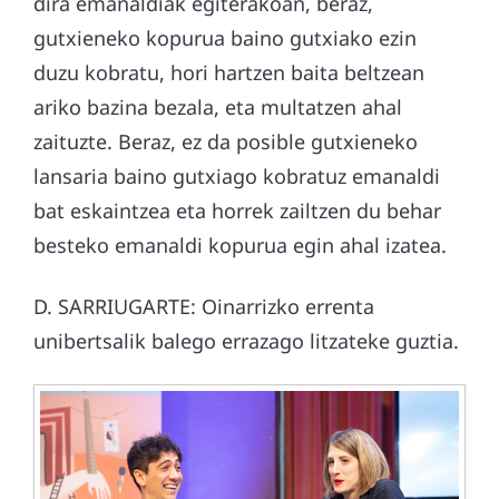
dira emanaldiak egiterakoan, beraz,
gutxieneko kopurua baino gutxiako ezin
duzu kobratu, hori hartzen baita beltzean
ariko bazina bezala, eta multatzen ahal
zaituzte. Beraz, ez da posible gutxieneko
lansaria baino gutxiago kobratuz emanaldi
bat eskaintzea eta horrek zailtzen du behar
besteko emanaldi kopurua egin ahal izatea.
D. SARRIUGARTE: Oinarrizko errenta
unibertsalik balego errazago litzateke guztia.