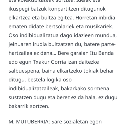
ikuspegi batzuk konpartitzen ditugunok
elkartzea eta bultza egitea. Horretan inbidia
ematen didate bertsolariek eta musikariek.
Oso indibidualizatua dago idazleen mundua,
jeinuaren irudia bultzatzen du, batere parte-
hartzailea ez dena… Bere garaian Itu Banda
edo egun Txakur Gorria izan daitezke
salbuespena, baina elkartzeko tokiak behar
ditugu, bestela logika oso
indibidualizatzaileak, bakarkako sormena
sustatzen dugu eta berez ez da hala, ez dugu
bakarrik sortzen.
M. MUTUBERRIA: Sare sozialetan egon