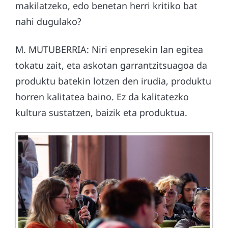
makilatzeko, edo benetan herri kritiko bat
nahi dugulako?
M. MUTUBERRIA: Niri enpresekin lan egitea
tokatu zait, eta askotan garrantzitsuagoa da
produktu batekin lotzen den irudia, produktu
horren kalitatea baino. Ez da kalitatezko
kultura sustatzen, baizik eta produktua.