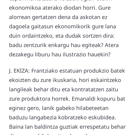
ekonomikoa aterako diodan horri. Gure
alorrean gertatzen dena da askotan ez
dagoela gaitasun ekonomikorik gure lana
duin ordaintzeko, eta dudak sortzen dira:
badu zentzurik enkargu hau egiteak? Atera
dezakegu liburu hau ilustrazio hauekin?
J. EKIZA: Frantziako estatuan produkzio batek
ekoizten du zure ikuskaria, hori eskaintzeko
langileak behar ditu eta kontratatzen zaitu
zure produktora horrek. Emanaldi kopuru bat
eginez gero, lanik gabeko hilabeteetan
baduzu langabezia kobratzeko eskubidea.
Baina lan baldintza guztiak errespetatu behar