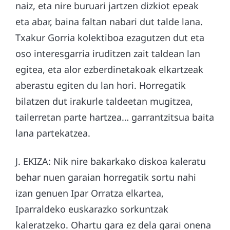
naiz, eta nire buruari jartzen dizkiot epeak
eta abar, baina faltan nabari dut talde lana.
Txakur Gorria kolektiboa ezagutzen dut eta
oso interesgarria iruditzen zait taldean lan
egitea, eta alor ezberdinetakoak elkartzeak
aberastu egiten du lan hori. Horregatik
bilatzen dut irakurle taldeetan mugitzea,
tailerretan parte hartzea… garrantzitsua baita
lana partekatzea.
J. EKIZA: Nik nire bakarkako diskoa kaleratu
behar nuen garaian horregatik sortu nahi
izan genuen Ipar Orratza elkartea,
Iparraldeko euskarazko sorkuntzak
kaleratzeko. Ohartu gara ez dela garai onena