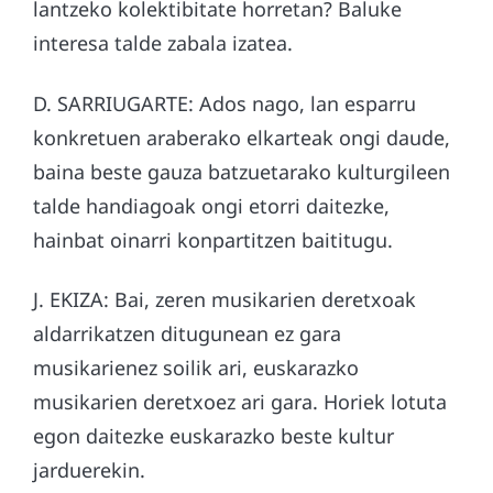
lantzeko kolektibitate horretan? Baluke
interesa talde zabala izatea.
D. SARRIUGARTE: Ados nago, lan esparru
konkretuen araberako elkarteak ongi daude,
baina beste gauza batzuetarako kulturgileen
talde handiagoak ongi etorri daitezke,
hainbat oinarri konpartitzen baititugu.
J. EKIZA: Bai, zeren musikarien deretxoak
aldarrikatzen ditugunean ez gara
musikarienez soilik ari, euskarazko
musikarien deretxoez ari gara. Horiek lotuta
egon daitezke euskarazko beste kultur
jarduerekin.