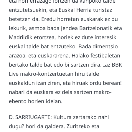
eta hori errazago lortzen da kanpoko talde
entzutetsuekin, eta Euskal Herria turistaz
betetzen da. Eredu horretan euskarak ez du
lekurik, asmoa bada jendea Bartzelonatik eta
Madrildik etortzea, horiek ez dute interesik
euskal talde bat entzuteko. Bada dimentsio
arazoa, eta euskararena. Halako festibaletan
bertako talde bat edo bi sartzen dira. Iaz BBK
Live makro-kontzertuetan hiru talde
euskaldun izan ziren, eta hiruak ordu berean!
nabari da euskara ez dela sartzen makro-
ebento horien ideian.
D. SARRIUGARTE: Kultura zertarako nahi
dugu? hori da galdera. Zuritzeko eta