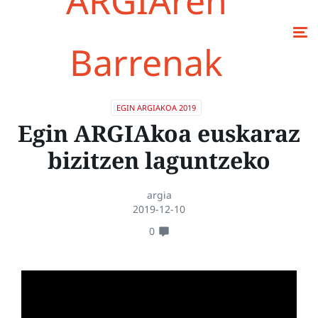
ARGIAren
Barrenak
EGIN ARGIAKOA 2019
Egin ARGIAkoa euskaraz
bizitzen laguntzeko
argia
2019-12-10
0