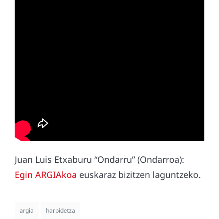
Juan Luis Etxaburu “Ondarru” (Ondarroa):
Egin ARGIAkoa
euskaraz bizitzen laguntzeko.
argia
harpidetza