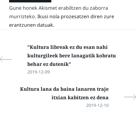
Gune honek Akismet erabiltzen du zaborra
murrizteko.
Ikusi nola prozesatzen diren zure
erantzunen datuak.
"Kultura libreak ez du esan nahi
kulturgileek bere lanagatik kobratu
behar ez dutenik"
2019-12-09
Kultura lana da baina lanaren traje
itxian kabitzen ez dena
2019-12-10