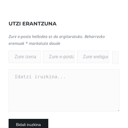
UTZI ERANTZUNA
Zure e-posta helbidea ez da argitaratuko.
Beharrezko
eremuak
*
markatuta daude