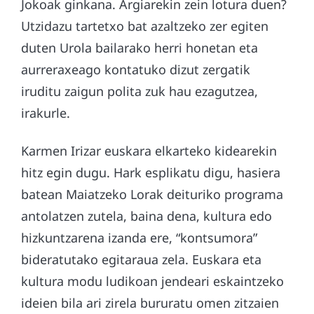
Jokoak ginkana. Argiarekin zein lotura duen?
Utzidazu tartetxo bat azaltzeko zer egiten
duten Urola bailarako herri honetan eta
aurreraxeago kontatuko dizut zergatik
iruditu zaigun polita zuk hau ezagutzea,
irakurle.
Karmen Irizar euskara elkarteko kidearekin
hitz egin dugu. Hark esplikatu digu, hasiera
batean Maiatzeko Lorak deituriko programa
antolatzen zutela, baina dena, kultura edo
hizkuntzarena izanda ere, “kontsumora”
bideratutako egitaraua zela. Euskara eta
kultura modu ludikoan jendeari eskaintzeko
ideien bila ari zirela bururatu omen zitzaien