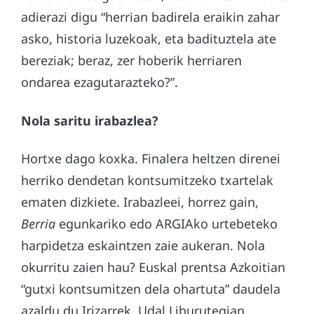
adierazi digu “herrian badirela eraikin zahar
asko, historia luzekoak, eta badituztela ate
bereziak; beraz, zer hoberik herriaren
ondarea ezagutarazteko?”.
Nola saritu irabazlea?
Hortxe dago koxka. Finalera heltzen direnei
herriko dendetan kontsumitzeko txartelak
ematen dizkiete. Irabazleei, horrez gain,
Berria
egunkariko edo ARGIAko urtebeteko
harpidetza eskaintzen zaie aukeran. Nola
okurritu zaien hau? Euskal prentsa Azkoitian
“gutxi kontsumitzen dela ohartuta” daudela
azaldu du Irizarrek, Udal Liburutegian