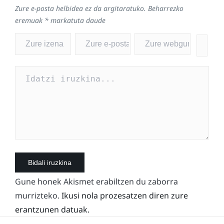
Zure e-posta helbidea ez da argitaratuko.
Beharrezko
eremuak
*
markatuta daude
Gune honek Akismet erabiltzen du zaborra
murrizteko.
Ikusi nola prozesatzen diren zure
erantzunen datuak.