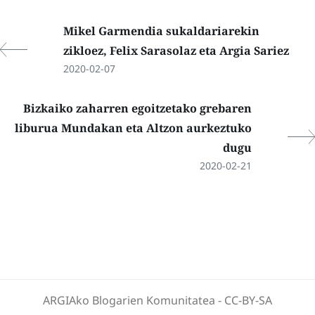
Mikel Garmendia sukaldariarekin
zikloez, Felix Sarasolaz eta Argia Sariez
2020-02-07
Bizkaiko zaharren egoitzetako grebaren
liburua Mundakan eta Altzon aurkeztuko
dugu
2020-02-21
ARGIAko Blogarien Komunitatea
-
CC-BY-SA