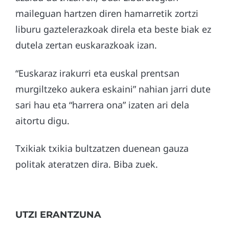
maileguan hartzen diren hamarretik zortzi
liburu gaztelerazkoak direla eta beste biak ez
dutela zertan euskarazkoak izan.
“Euskaraz irakurri eta euskal prentsan
murgiltzeko aukera eskaini” nahian jarri dute
sari hau eta “harrera ona” izaten ari dela
aitortu digu.
Txikiak txikia bultzatzen duenean gauza
politak ateratzen dira. Biba zuek.
UTZI ERANTZUNA