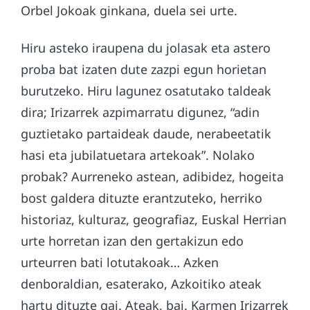
Orbel Jokoak ginkana, duela sei urte.
Hiru asteko iraupena du jolasak eta astero
proba bat izaten dute zazpi egun horietan
burutzeko. Hiru lagunez osatutako taldeak
dira; Irizarrek azpimarratu digunez, “adin
guztietako partaideak daude, nerabeetatik
hasi eta jubilatuetara artekoak”. Nolako
probak? Aurreneko astean, adibidez, hogeita
bost galdera dituzte erantzuteko, herriko
historiaz, kulturaz, geografiaz, Euskal Herrian
urte horretan izan den gertakizun edo
urteurren bati lotutakoak… Azken
denboraldian, esaterako, Azkoitiko ateak
hartu dituzte gai. Ateak, bai. Karmen Irizarrek