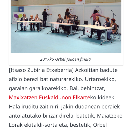
2017ko Orbel Jokoen finala.
[Itsaso Zubiria Etxeberria] Azkoitian badute
afizio berezi bat naturarekiko. Urtaroekiko,
garaian garaikoarekiko. Bai, behintzat,
Maxixatzen Euskaldunon Elkarte
ko kideek.
Hala iruditu zait niri, jakin dudanean beraiek
antolatutako bi izar direla, batetik, Maiatzeko
Lorak ekitaldi-sorta eta, bestetik, Orbel