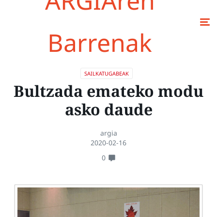
ARGIAren
Barrenak
SAILKATUGABEAK
Bultzada emateko modu
asko daude
argia
2020-02-16
0