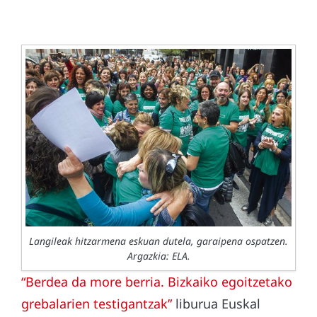
Langileak hitzarmena eskuan dutela, garaipena ospatzen.
Argazkia: ELA.
“Berdea da more berria. Bizkaiko egoitzetako
grebalarien testigantzak”
liburua Euskal