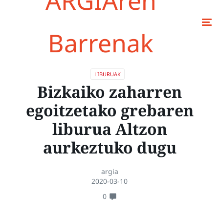
ARGIAren
Barrenak
LIBURUAK
Bizkaiko zaharren
egoitzetako grebaren
liburua Altzon
aurkeztuko dugu
argia
2020-03-10
0