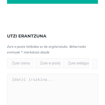
UTZI ERANTZUNA
Zure e-posta helbidea ez da argitaratuko.
Beharrezko
eremuak
*
markatuta daude