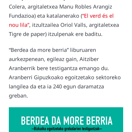
Colera, argitaletxea Manu Robles Arangiz
Fundazioa) eta katalanerako (
“El verd és el
nou lila”
, itzultzailea Oriol Valls, argitaletxea
Tigre de paper) itzulpenak ere baditu.
“Berdea da more berria” liburuaren
aurkezpenean, egileaz gain, Aitziber
Aranberrik bere testigantza emango du.
Aranberri Gipuzkoako egoitzetako sektoreko
langilea da eta ia 240 egun daramatza
greban.