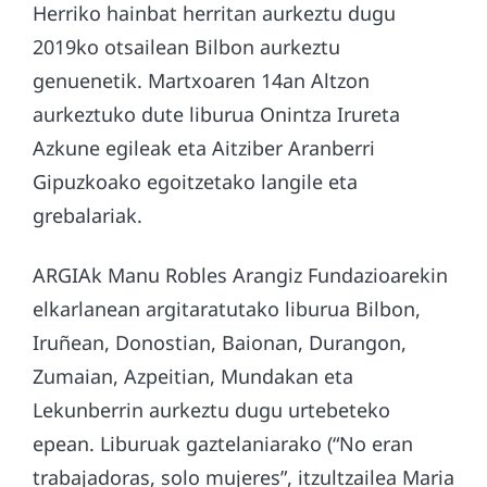
Herriko hainbat herritan aurkeztu dugu
2019ko otsailean Bilbon aurkeztu
genuenetik. Martxoaren 14an Altzon
aurkeztuko dute liburua Onintza Irureta
Azkune egileak eta Aitziber Aranberri
Gipuzkoako egoitzetako langile eta
grebalariak.
ARGIAk Manu Robles Arangiz Fundazioarekin
elkarlanean argitaratutako liburua Bilbon,
Iruñean, Donostian, Baionan, Durangon,
Zumaian, Azpeitian, Mundakan eta
Lekunberrin aurkeztu dugu urtebeteko
epean. Liburuak gaztelaniarako (“No eran
trabajadoras, solo mujeres”, itzultzailea Maria