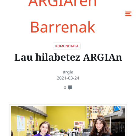
ARGIAren
Barrenak
KOMUNITATEA
Lau hilabetez ARGIAn
argia
2021-03-24
0