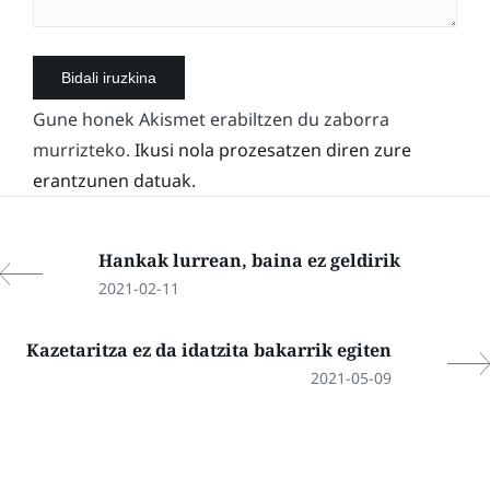
Gune honek Akismet erabiltzen du zaborra
murrizteko.
Ikusi nola prozesatzen diren zure
erantzunen datuak.
Hankak lurrean, baina ez geldirik
2021-02-11
Kazetaritza ez da idatzita bakarrik egiten
2021-05-09