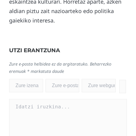
eskaintzea kulturari. Horretaz aparte, azken
aldian piztu zait nazioarteko edo politika
gaiekiko interesa.
UTZI ERANTZUNA
Zure e-posta helbidea ez da argitaratuko.
Beharrezko
eremuak
*
markatuta daude