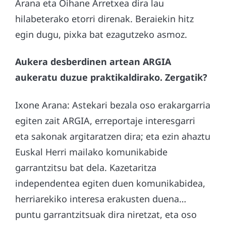
Arana eta Oihane Arretxea dira lau
hilabeterako etorri direnak. Beraiekin hitz
egin dugu, pixka bat ezagutzeko asmoz.
Aukera desberdinen artean ARGIA
aukeratu duzue praktikaldirako. Zergatik?
Ixone Arana: Astekari bezala oso erakargarria
egiten zait ARGIA, erreportaje interesgarri
eta sakonak argitaratzen dira; eta ezin ahaztu
Euskal Herri mailako komunikabide
garrantzitsu bat dela. Kazetaritza
independentea egiten duen komunikabidea,
herriarekiko interesa erakusten duena…
puntu garrantzitsuak dira niretzat, eta oso