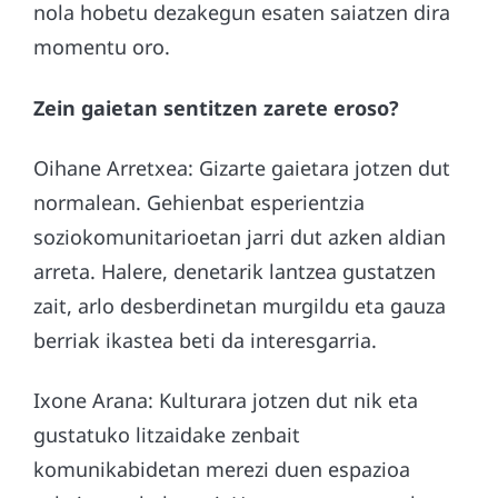
nola hobetu dezakegun esaten saiatzen dira
momentu oro.
Zein gaietan sentitzen zarete eroso?
Oihane Arretxea: Gizarte gaietara jotzen dut
normalean. Gehienbat esperientzia
soziokomunitarioetan jarri dut azken aldian
arreta. Halere, denetarik lantzea gustatzen
zait, arlo desberdinetan murgildu eta gauza
berriak ikastea beti da interesgarria.
Ixone Arana: Kulturara jotzen dut nik eta
gustatuko litzaidake zenbait
komunikabidetan merezi duen espazioa