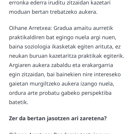
erronka ederra iruditu zitzaidan kazetari
moduan bertan trebatzeko aukera.
Oihane Arretxea: Gradua amaitu aurretik
praktikaldiren bat egingo nuela argi nuen,
baina soziologia ikasketak egiten arituta, ez
neukan buruan kazetaritza praktikak egiterik.
Argiaren aukera zabaldu eta erakargarria
egin zitzaidan, bai bainekien nire intereseko
gaietan murgiltzeko aukera izango nuela,
ordura arte probatu gabeko perspektiba
batetik.
Zer da bertan jasotzen ari zaretena?