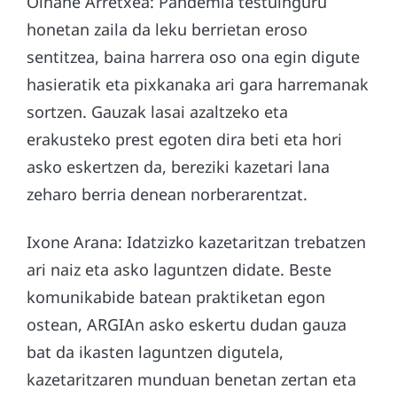
Oihane Arretxea: Pandemia testuinguru
honetan zaila da leku berrietan eroso
sentitzea, baina harrera oso ona egin digute
hasieratik eta pixkanaka ari gara harremanak
sortzen. Gauzak lasai azaltzeko eta
erakusteko prest egoten dira beti eta hori
asko eskertzen da, bereziki kazetari lana
zeharo berria denean norberarentzat.
Ixone Arana: Idatzizko kazetaritzan trebatzen
ari naiz eta asko laguntzen didate. Beste
komunikabide batean praktiketan egon
ostean, ARGIAn asko eskertu dudan gauza
bat da ikasten laguntzen digutela,
kazetaritzaren munduan benetan zertan eta