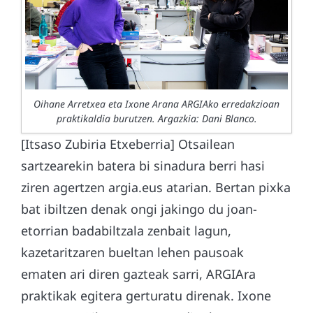
Oihane Arretxea eta Ixone Arana ARGIAko erredakzioan
praktikaldia burutzen. Argazkia: Dani Blanco.
[Itsaso Zubiria Etxeberria] Otsailean
sartzearekin batera bi sinadura berri hasi
ziren agertzen argia.eus atarian. Bertan pixka
bat ibiltzen denak ongi jakingo du joan-
etorrian badabiltzala zenbait lagun,
kazetaritzaren bueltan lehen pausoak
ematen ari diren gazteak sarri, ARGIAra
praktikak egitera gerturatu direnak. Ixone