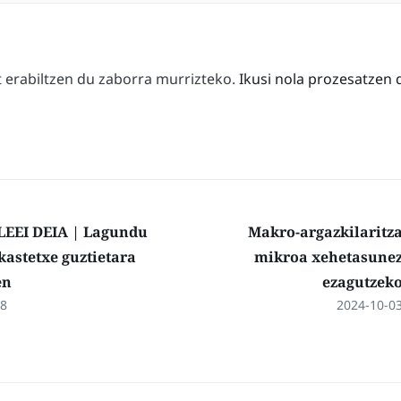
erabiltzen du zaborra murrizteko.
Ikusi nola prozesatzen 
EEI DEIA | Lagundu
Makro-argazkilaritz
kastetxe guztietara
mikroa xehetasune
en
ezagutzek
18
2024-10-0