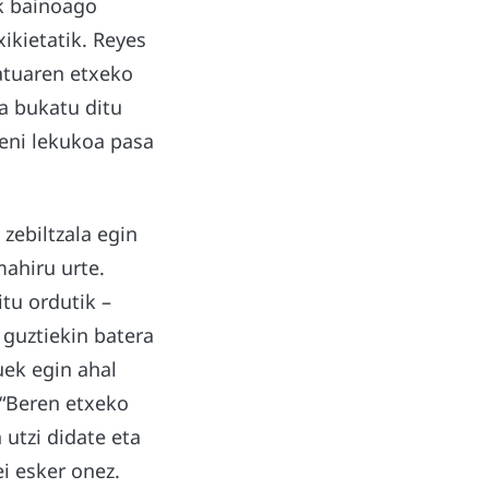
ak bainoago
xikietatik. Reyes
atuaren etxeko
a bukatu ditu
eni lekukoa pasa
zebiltzala egin
ahiru urte.
tu ordutik –
 guztiekin batera
uek egin ahal
 “Beren etxeko
 utzi didate eta
ei esker onez.