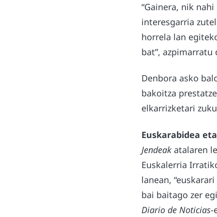
“Gainera, nik nahi
interesgarria zute
horrela lan egitek
bat”, azpimarratu 
Denbora asko balo
bakoitza prestatze
elkarrizketari zuk
Euskarabidea et
Jendeak
atalaren l
Euskalerria Irrati
lanean, “euskarari
bai baitago zer egi
Diario de Noticias
-