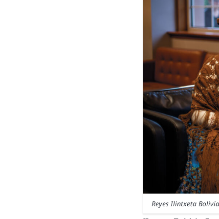
Reyes Ilintxeta Boliv