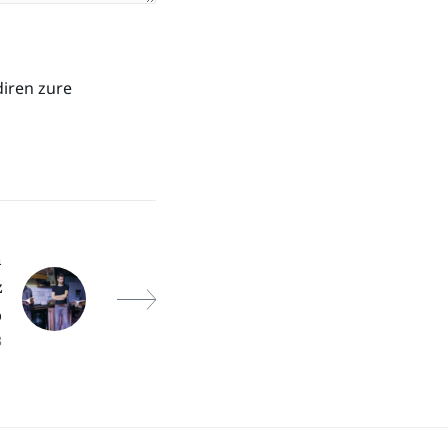
diren zure
a
z
o
3