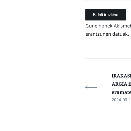
Gune honek Akismet 
erantzunen datuak.
IRAKASL
ARGIA i
eramat
2024-09-