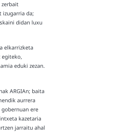
 zerbait
 izugarria da;
skaini didan luxu
 elkarrizketa
 egiteko,
mamia eduki zezan.
nak ARGIAn; baita
emendik aurrera
ta gobernuan ere
lintxeta kazetaria
rtzen jarraitu ahal