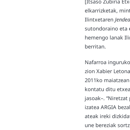
[Itsaso Zubiria Et
elkarrizketak, mint
Ilintxetaren
Jende
sutondoraino eta 
hemengo lanak Ili
berritan.
Nafarroa inguruko 
zion Xabier Leton
2011ko maiatzean h
kontatu ditu etxea
jasoak–. “Niretzat
izatea ARGIA beza
ateak ireki dizkid
une bereziak sortz