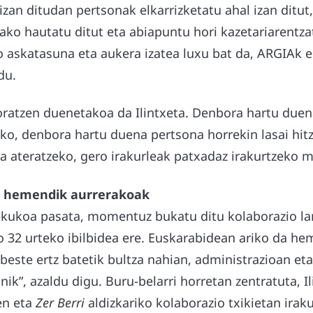
 izan ditudan pertsonak elkarrizketatu ahal izan ditut,
lako hautatu ditut eta abiapuntu hori kazetariarentzat
o askatasuna eta aukera izatea luxu bat da, ARGIAk e
du.
ratzen duenetakoa da Ilintxeta. Denbora hartu duena
ko, denbora hartu duena pertsona horrekin lasai hitz
ua ateratzeko, gero irakurleak patxadaz irakurtzeko 
a hemendik aurrerakoak
ekukoa pasata, momentuz bukatu ditu kolaborazio la
ko 32 urteko ibilbidea ere. Euskarabidean ariko da h
 beste ertz batetik bultza nahian, administrazioan e
nik”, azaldu digu. Buru-belarri horretan zentratuta, I
en eta
Zer Berri
aldizkariko kolaborazio txikietan iraku