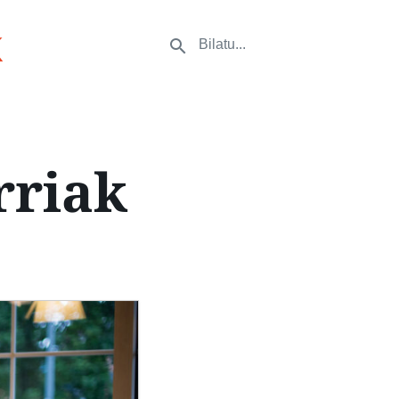
k
rriak