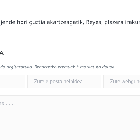
jende hori guztia ekartzeagatik, Reyes, plazera iraku
A
 da argitaratuko.
Beharrezko eremuak
*
markatuta daude