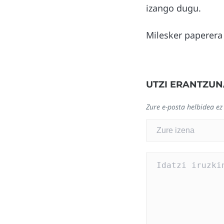
izango dugu.
Milesker paperera 
UTZI ERANTZUN
Zure e-posta helbidea ez