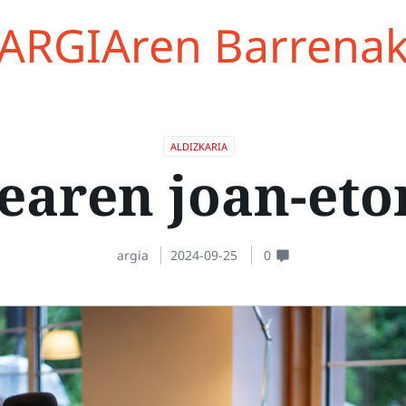
ARGIAren Barrena
ALDIZKARIA
earen joan-eto
argia
2024-09-25
0