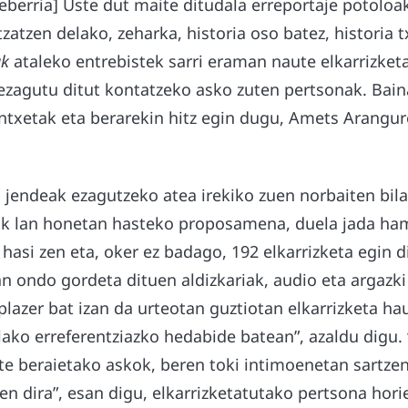
xeberria] Uste dut maite ditudala erreportaje potolo
zatzen delako, zeharka, historia oso batez, historia t
ak
ataleko entrebistek sarri eraman naute elkarrizket
ezagutu ditut kontatzeko asko zuten pertsonak. Bain
ntxetak eta berarekin hitz egin dugu, Amets Arangur
jendeak ezagutzeko atea irekiko zuen norbaiten bila 
ak lan honetan hasteko proposamena, duela jada ham
asi zen eta, oker ez badago, 192 elkarrizketa egin di
n ondo gordeta dituen aldizkariak, audio eta argazki
 plazer bat izan da urteotan guztiotan elkarrizketa ha
lako erreferentziazko hedabide batean”, azaldu digu.
ate beraietako askok, beren toki intimoenetan sartzen
en dira”, esan digu, elkarrizketatutako pertsona hori