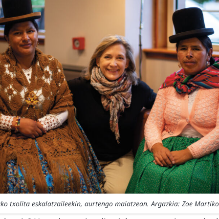
iako txolita eskalatzaileekin, aurtengo maiatzean. Argazkia: Zoe Martik