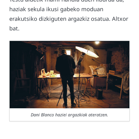
haziak sekula ikusi gabeko moduan
erakutsiko dizkiguten argazkiz osatua. Altxor
bat.
Dani Blanco haziei argazkiak ateratzen.