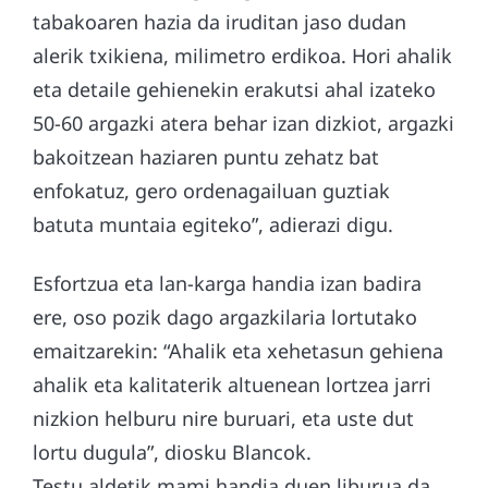
tabakoaren hazia da iruditan jaso dudan
alerik txikiena, milimetro erdikoa. Hori ahalik
eta detaile gehienekin erakutsi ahal izateko
50-60 argazki atera behar izan dizkiot, argazki
bakoitzean haziaren puntu zehatz bat
enfokatuz, gero ordenagailuan guztiak
batuta muntaia egiteko”, adierazi digu.
Esfortzua eta lan-karga handia izan badira
ere, oso pozik dago argazkilaria lortutako
emaitzarekin: “Ahalik eta xehetasun gehiena
ahalik eta kalitaterik altuenean lortzea jarri
nizkion helburu nire buruari, eta uste dut
lortu dugula”, diosku Blancok.
Testu aldetik mami handia duen liburua da,