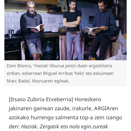
Dani Blanco, ‘Haziak’ liburua jantzi duen argazkilaria
erdian, ezkerrean Miguel Arribas ‘Kelo’ eta eskuinean
Marc Badal, liburuaren egileak.
[Itsaso Zubiria Etxeberria] Honezkero
jakinaren gainean zaude, irakurle, ARGIAren
azokako hurrengo salmenta top-a zein izango
den:
Haziak. Zergatik eta nola egin zureak