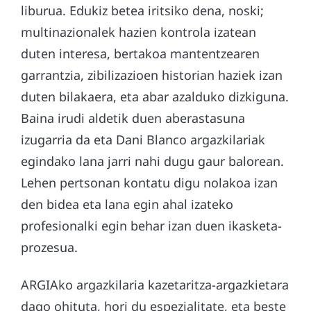
liburua. Edukiz betea iritsiko dena, noski;
multinazionalek hazien kontrola izatean
duten interesa, bertakoa mantentzearen
garrantzia, zibilizazioen historian haziek izan
duten bilakaera, eta abar azalduko dizkiguna.
Baina irudi aldetik duen aberastasuna
izugarria da eta Dani Blanco argazkilariak
egindako lana jarri nahi dugu gaur balorean.
Lehen pertsonan kontatu digu nolakoa izan
den bidea eta lana egin ahal izateko
profesionalki egin behar izan duen ikasketa-
prozesua.
ARGIAko argazkilaria kazetaritza-argazkietara
dago ohituta, hori du espezialitate, eta beste