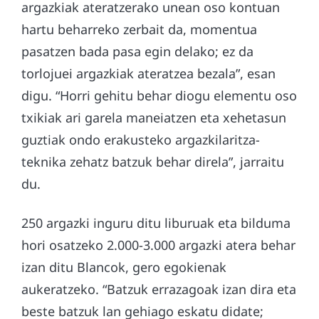
argazkiak ateratzerako unean oso kontuan
hartu beharreko zerbait da, momentua
pasatzen bada pasa egin delako; ez da
torlojuei argazkiak ateratzea bezala”, esan
digu. “Horri gehitu behar diogu elementu oso
txikiak ari garela maneiatzen eta xehetasun
guztiak ondo erakusteko argazkilaritza-
teknika zehatz batzuk behar direla”, jarraitu
du.
250 argazki inguru ditu liburuak eta bilduma
hori osatzeko 2.000-3.000 argazki atera behar
izan ditu Blancok, gero egokienak
aukeratzeko. “Batzuk errazagoak izan dira eta
beste batzuk lan gehiago eskatu didate;