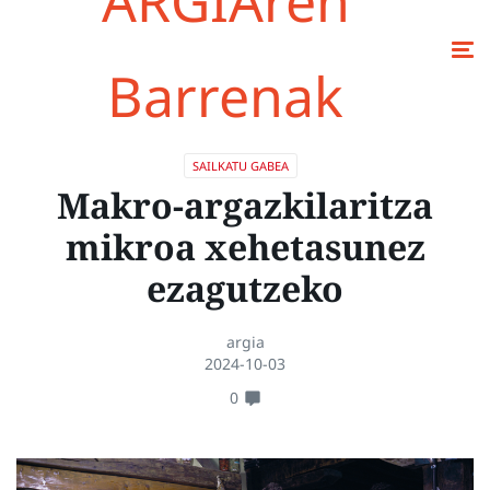
ARGIAren
Barrenak
SAILKATU GABEA
Makro-argazkilaritza
mikroa xehetasunez
ezagutzeko
argia
2024-10-03
0