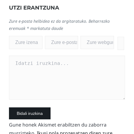
UTZI ERANTZUNA
Zure e-posta helbidea ez da argitaratuko.
Beharrezko
eremuak
*
markatuta daude
Gune honek Akismet erabiltzen du zaborra
murrizteko.
Ikusi nola prozesatzen diren zure