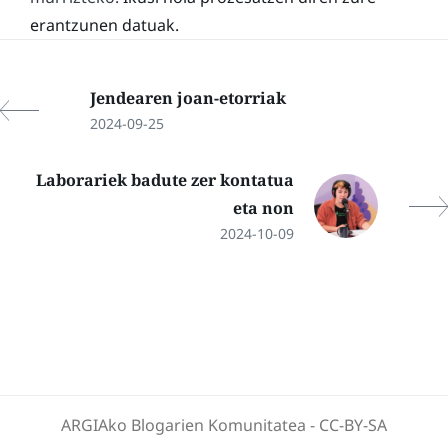
erantzunen datuak.
Jendearen joan-etorriak
2024-09-25
Laborariek badute zer kontatua
eta non
2024-10-09
ARGIAko Blogarien Komunitatea
-
CC-BY-SA