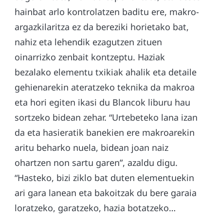
hainbat arlo kontrolatzen baditu ere, makro-
argazkilaritza ez da bereziki horietako bat,
nahiz eta lehendik ezagutzen zituen
oinarrizko zenbait kontzeptu. Haziak
bezalako elementu txikiak ahalik eta detaile
gehienarekin ateratzeko teknika da makroa
eta hori egiten ikasi du Blancok liburu hau
sortzeko bidean zehar. “Urtebeteko lana izan
da eta hasieratik banekien ere makroarekin
aritu beharko nuela, bidean joan naiz
ohartzen non sartu garen”, azaldu digu.
“Hasteko, bizi ziklo bat duten elementuekin
ari gara lanean eta bakoitzak du bere garaia
loratzeko, garatzeko, hazia botatzeko…