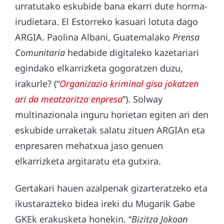
urratutako eskubide bana ekarri dute horma-
irudietara. El Estorreko kasuari lotuta dago
ARGIA. Paolina Albani, Guatemalako
Prensa
Comunitaria
hedabide digitaleko kazetariari
egindako elkarrizketa gogoratzen duzu,
irakurle? (“
Organizazio kriminal gisa jokatzen
ari da meatzaritza enpresa
”). Solway
multinazionala inguru horietan egiten ari den
eskubide urraketak salatu zituen ARGIAn eta
enpresaren mehatxua jaso genuen
elkarrizketa argitaratu eta gutxira.
Gertakari hauen azalpenak gizarteratzeko eta
ikustarazteko bidea ireki du Mugarik Gabe
GKEk erakusketa honekin. “
Bizitza Jokoan