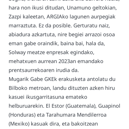
hara non ikusi ditudan, Unamuno geltokian,
Zazpi kaleetan, ARGIAko lagunen aurpegiak
marraztuta. Ez da posible. Gerturatu naiz,
abiadura azkartuta, nire begiei arrazoi osoa
eman gabe oraindik, baina bai, hala da,
Solway meatze enpresak egindako,
mehatxuen aurrean 2023an emandako
prentsaurrekoaren irudia da.
Mugarik Gabe GKEk erakusketa antolatu du
Bilboko metroan, landu dituzten azken hiru
kasuei ikusgarritasuna emateko
helburuarekin. El Estor (Guatemala), Guapinol
(Honduras) eta Tarahumara Mendilerroa
(Mexiko) kasuak dira, eta bakoitzean