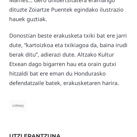
dituzte Zoiartze Puentek egindako ilustrazio
hauek guztiak.
Donostian beste erakusketa txiki bat ere jarri
dute, “kartoizkoa eta txikiagoa da, baina irudi
berak ditu”, adierazi dute. Altzako Kultur
Etxean dago bigarren hau eta orain gutxi
hitzaldi bat ere eman du Hondurasko
defendatzaile batek, erakusketaren harira.
solway
UTZI ERANTZUNA