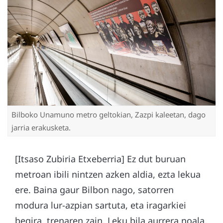
Bilboko Unamuno metro geltokian, Zazpi kaleetan, dago
jarria erakusketa.
[Itsaso Zubiria Etxeberria] Ez dut buruan
metroan ibili nintzen azken aldia, ezta lekua
ere. Baina gaur Bilbon nago, satorren
modura lur-azpian sartuta, eta iragarkiei
begira, trenaren zain. Leku bila aurrera noala,