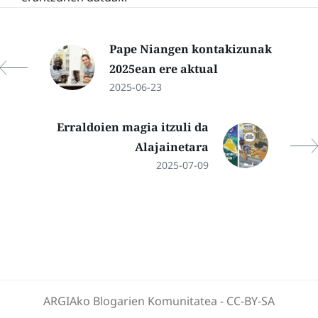
Pape Niangen kontakizunak
2025ean ere aktual
2025-06-23
Erraldoien magia itzuli da
Alajainetara
2025-07-09
ARGIAko Blogarien Komunitatea
-
CC-BY-SA