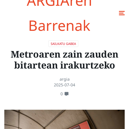
ARGIAren
Barrenak
SAILKATU GABEA
Metroaren zain zauden
bitartean irakurtzeko
argia
2025-07-04
0