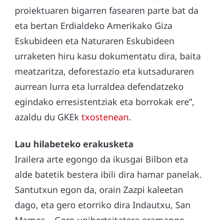
proiektuaren bigarren fasearen parte bat da
eta bertan Erdialdeko Amerikako Giza
Eskubideen eta Naturaren Eskubideen
urraketen hiru kasu dokumentatu dira, baita
meatzaritza, deforestazio eta kutsaduraren
aurrean lurra eta lurraldea defendatzeko
egindako erresistentziak eta borrokak ere”,
azaldu du GKEk
txostenean
.
Lau hilabeteko erakusketa
Irailera arte egongo da ikusgai Bilbon eta
alde batetik bestera ibili dira hamar panelak.
Santutxun egon da, orain Zazpi kaleetan
dago, eta gero etorriko dira Indautxu, San
Mames… Gero unibertsitatera eramango