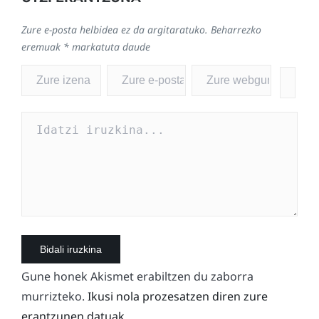
Zure e-posta helbidea ez da argitaratuko.
Beharrezko
eremuak
*
markatuta daude
Gune honek Akismet erabiltzen du zaborra
murrizteko.
Ikusi nola prozesatzen diren zure
erantzunen datuak.