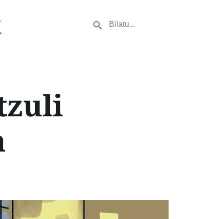
k
tzuli
a