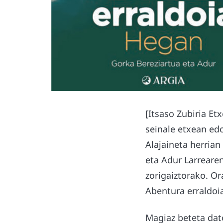
[Itsaso Zubiria Et
seinale etxean ed
Alajaineta herrian
eta Adur Larreare
zorigaiztorako. Or
Abentura erraldoi
Magiaz beteta dat