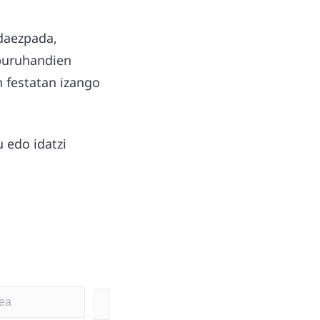
adaezpada,
 buruhandien
n festatan izango
u edo idatzi