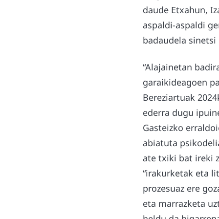
daude Etxahun, Iza
aspaldi-aspaldi ge
badaudela sinetsi
“Alajainetan badir
garaikideagoen par
Bereziartuak 2024k
ederra dugu ipuine
Gasteizko erraldo
abiatuta psikodeli
ate txiki bat ireki
“irakurketak eta l
prozesuaz ere goz
eta marrazketa uzt
heldu da bigarren