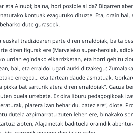
r eta Ainubi; baina, hori posible al da? Bigarren ab
rtatutako kontuak ezagutuko dituzte. Eta, orain bai, 
 beharko dute gurasoek.
a euskal tradizioaren parte diren erraldoiak, baita be
te diren figurak ere (Marveleko super-heroiak, adibid
o urrian egindako elkarrizketan, eta horri gehitu zion
an, bai, eta erraldoi ugari aurki ditzakegu: Zumalakar
ietako erregea… eta tartean daude asmatuak, Gorkare
a pixka bat sarturik atera diren erraldoiak”. Gauza b
 zuten duela urtebete. Ez dira liburu pedagogikoak iza
iteraturak, plazera izan behar du, batez ere”, diote. P
atu dutela azpimarratu zuten lehen ere, binakako sor
artuz; zioten, Alajainetak badituela oraindik abentu
a, hirugarrenik egongo den jakin gabe.