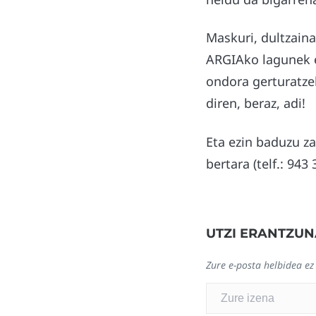
Maskuri, dultzaina
ARGIAko lagunek er
ondora gerturatzek
diren, beraz, adi!
Eta ezin baduzu z
bertara (telf.: 943
UTZI ERANTZUN
Zure e-posta helbidea ez