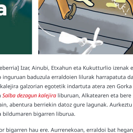
xeberria] Izar, Ainubi, Etxahun eta Kukutturlio izenak 
o inguruan baduzula erraldoien lilurak harrapatuta d
 kalejira galzorian egotetik indartuta atera zen Gork
n
Salba dezagun kalejira
liburuan, Alkatearen eta bere
ain, abentura berriekin datoz gure lagunak. Aurkezt
a bildumaren bigarren liburua.
or bigarren hau ere. Aurrenekoan, erraldoi bat hegan