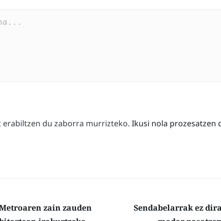
erabiltzen du zaborra murrizteko.
Ikusi nola prozesatzen 
Metroaren zain zauden
Sendabelarrak ez dir