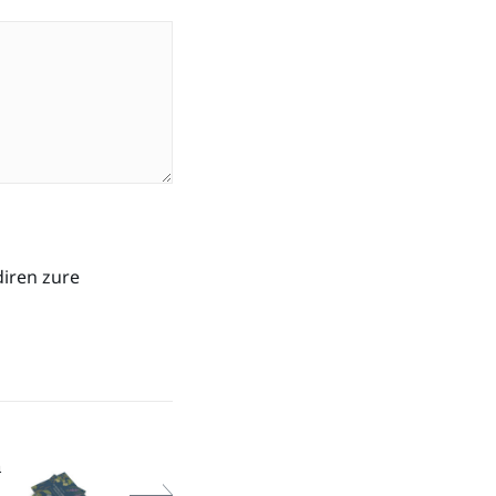
diren zure
a