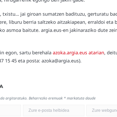
, txistu… jai giroan sumatzen badituzu, gerturatu b
e, liburu berria saltzeko aitzakiapean, erraldoi eta
o asmoa baitute. argia.eus-en jakinaraziko dute zei
ain egon, sartu berehala
azoka.argia.eus atarian
, deit
 37 15 45 eta posta: azoka@argia.eus).
A
 da argitaratuko.
Beharrezko eremuak
*
markatuta daude