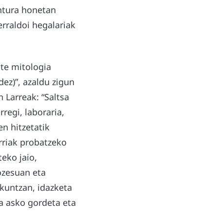
entura honetan
erraldoi hegalariak
ste mitologia
ez)”, azaldu zigun
 Larreak: “Saltsa
regi, laboraria,
n hitzetatik
erriak probatzeko
teko jaio,
rozesuan eta
kuntzan, idazketa
ra asko gordeta eta