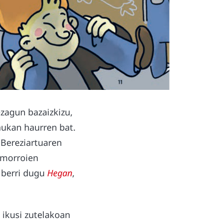
ezagun bazaizkizu,
aukan haurren bat.
a Bereziartuaren
 morroien
u berri dugu
Hegan
,
 ikusi zutelakoan