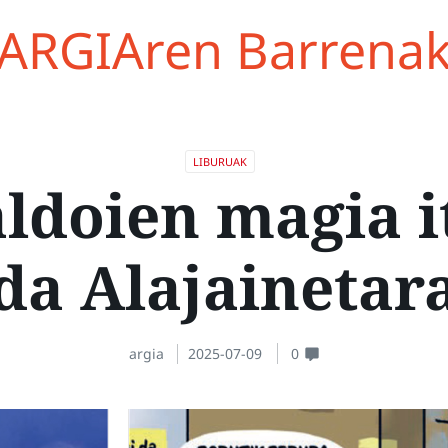
ARGIAren Barrena
LIBURUAK
ldoien magia i
da Alajainetar
argia
2025-07-09
0