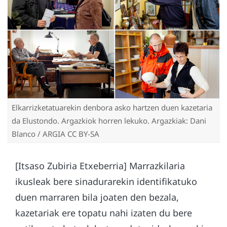
Elkarrizketatuarekin denbora asko hartzen duen kazetaria
da Elustondo. Argazkiok horren lekuko. Argazkiak: Dani
Blanco / ARGIA CC BY-SA
[Itsaso Zubiria Etxeberria] Marrazkilaria
ikusleak bere sinadurarekin identifikatuko
duen marraren bila joaten den bezala,
kazetariak ere topatu nahi izaten du bere