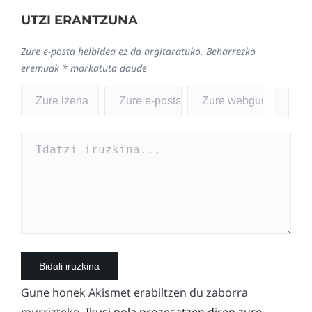
UTZI ERANTZUNA
Zure e-posta helbidea ez da argitaratuko.
Beharrezko
eremuak
*
markatuta daude
Gune honek Akismet erabiltzen du zaborra
murrizteko.
Ikusi nola prozesatzen diren zure