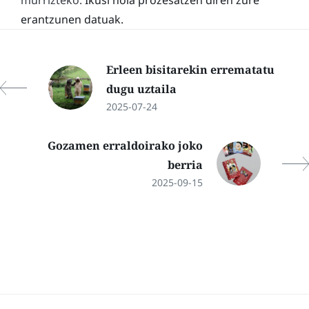
erantzunen datuak.
Erleen bisitarekin errematatu
dugu uztaila
2025-07-24
Gozamen erraldoirako joko
berria
2025-09-15