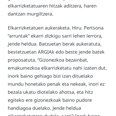
elkarrizketatuaren hitzak aditzera, haren
dantzan murgiltzera.
Elkarrizketatuen aukeraketa. Hiru. Pertsona
“arruntak” ekarri dizkigu sarri lehen lerrora,
jende heldua. Batzuetan berak aukeratuta,
bestetzuetan ARGIAk edo beste jende batek
proposatuta. “Gizonezkoa bezainbat,
emakumezkoa elkarrizketatu nahi izaten dut,
inork baino gehiago bizi izan dituelako
mundu honetako penak eta nekeak, inori ez
bezala ukatu diotelako ahotsa, eta hitz
egiteko ere gizonezkoak baino pudore
handiagoa duelako. Jende heldua