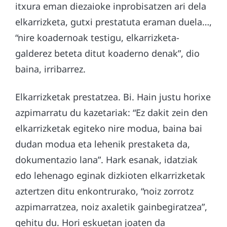
itxura eman diezaioke inprobisatzen ari dela
elkarrizketa, gutxi prestatuta eraman duela…,
“nire koadernoak testigu, elkarrizketa-
galderez beteta ditut koaderno denak”, dio
baina, irribarrez.
Elkarrizketak prestatzea. Bi. Hain justu horixe
azpimarratu du kazetariak: “Ez dakit zein den
elkarrizketak egiteko nire modua, baina bai
dudan modua eta lehenik prestaketa da,
dokumentazio lana”. Hark esanak, idatziak
edo lehenago eginak dizkioten elkarrizketak
aztertzen ditu enkontrurako, “noiz zorrotz
azpimarratzea, noiz axaletik gainbegiratzea”,
gehitu du. Hori eskuetan joaten da