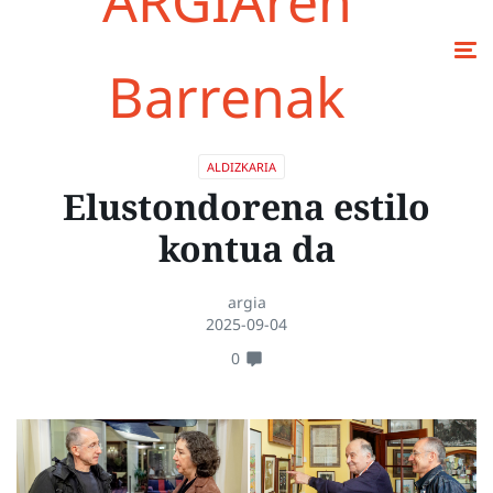
ARGIAren
Barrenak
ALDIZKARIA
Elustondorena estilo
kontua da
argia
2025-09-04
0