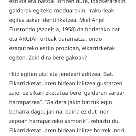
estiloa eta batzuk lortzen dute, idazkerarekin,
galderak egiteko moduarekin, irakurleak
egilea azkar identifikatzea. Miel Anjel
Elustondo (Azpeitia, 1958) da horietako bat
eta ARGIAn urteak daramatza, ondo
ezagutzeko estilo propioan, elkarrizketak
egiten. Zein dira bere gakoak?
Hitz egiten utzi eta jendeari aditzea. Bat.
Elkarrizketatuaren bidean ibiltzea gustatzen
zaio, ez elkarrizketatua bere “galderen sarean
harrapatzea”. “Galdera jakin batzuk egin
beharra dago, jakina, baina ez dut inor
zepoan harrapatzeko asmorik”, zehaztu du.
Elkarrizketatuaren bidean ibiltze horrek inori