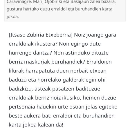
Caravinagre, Mari, Ojobiriki eta Basajaun zalea bazara,
gustura hartuko duzu erraldoi eta buruhandien karta
jokoa.
[Itsaso Zubiria Etxeberria] Noiz joango gara
erraldoiak ikustera? Non egingo dute
hurrengo dantza? Non astinduko dituzte
berriz maskuriak buruhandiek? Erraldoien
lilurak harrapatuta duen norbait etxean
baduzu eta horrelako galderak egin ohi
badizkizu, asteak pasatzen badituzue
erraldoiak berriz noiz ikusiko, hemen duzue
pertsonaia hauekin urte osoan jolas egiteko
beste aukera bat: erraldoi eta buruhandien
karta jokoa kalean da!