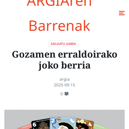
ARGIAren
Barrenak
SAILKATU GABEA
Gozamen erraldoirako
joko berria
argia
2025-09-15
0