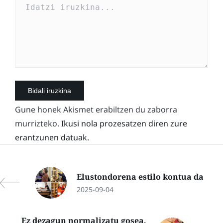
Gune honek Akismet erabiltzen du zaborra
murrizteko.
Ikusi nola prozesatzen diren zure
erantzunen datuak.
Elustondorena estilo kontua da
2025-09-04
Ez dezagun normalizatu gosea,