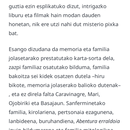
guztia ezin esplikatuko dizut, intrigazko
liburu eta filmak hain modan dauden
honetan, nik ere utzi nahi dut misterio pixka
bat.
Esango dizudana da memoria eta familia
jolasetarako prestatutako karta-sorta dela,
zazpi familiaz osatutako bilduma, familia
bakoitza sei kidek osatzen dutela –hiru
bikote, memoria jolaserako balioko dutenak–
, eta ez direla falta Caravinagre, Mari,
Ojobiriki eta Basajaun. Sanferminetako
familia, kirolariena, pertsonaia ezagunena,
lanbideena, buruhandiena,
Abentura erraldoia
ipuin-bildumarena eta familia mitologikoa