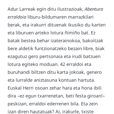
Adur Larreak egin ditu ilustrazioak,
Abentura
erraldoia
liburu-bildumaren marrazkilari
berak, eta irakurri dituenak ikusiko du karten
eta liburuen arteko lotura ñimiño bat. Ez
batak bestea behar izaterainokoa, bakoitzak
bere aldetik funtzionatzeko bezain libre, biak
ezagutuz gero pertsonaia eta irudi batzuen
lotura egiteko moduan. 42 erraldoi eta
buruhandi biltzen ditu karta jokoak, genero
eta lurralde aniztasuna kontuan hartuta.
Euskal Herri osoan zehar hara eta hona ibili
dira –ez egun txarrenetan, beti festa giroan!–
peskizan, erraldoi ederrenen bila. Eta zein
izan diren hautatuak? Ai, irakurle, txiste