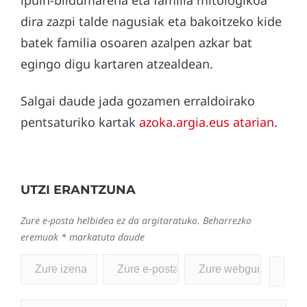
dira zazpi talde nagusiak eta bakoitzeko kide
batek familia osoaren azalpen azkar bat
egingo digu kartaren atzealdean.
Salgai daude jada gozamen erraldoirako
pentsaturiko kartak
azoka.argia.eus atarian
.
UTZI ERANTZUNA
Zure e-posta helbidea ez da argitaratuko.
Beharrezko
eremuak
*
markatuta daude