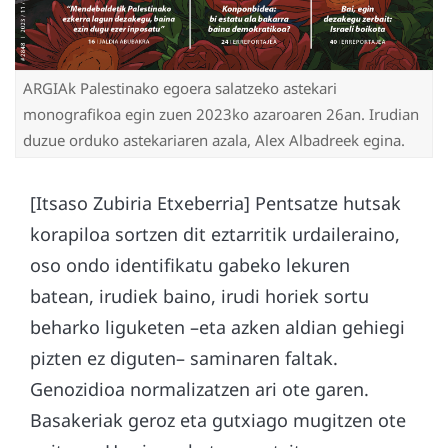
ARGIAk Palestinako egoera salatzeko astekari
monografikoa egin zuen 2023ko azaroaren 26an. Irudian
duzue orduko astekariaren azala, Alex Albadreek egina.
[Itsaso Zubiria Etxeberria] Pentsatze hutsak
korapiloa sortzen dit eztarritik urdaileraino,
oso ondo identifikatu gabeko lekuren
batean, irudiek baino, irudi horiek sortu
beharko liguketen –eta azken aldian gehiegi
pizten ez diguten– saminaren faltak.
Genozidioa normalizatzen ari ote garen.
Basakeriak geroz eta gutxiago mugitzen ote