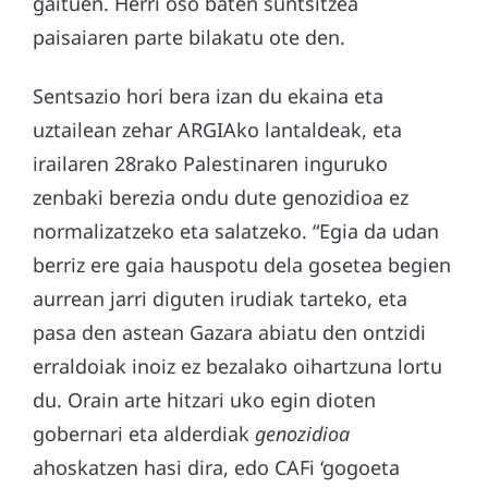
gaituen. Herri oso baten suntsitzea
paisaiaren parte bilakatu ote den.
Sentsazio hori bera izan du ekaina eta
uztailean zehar ARGIAko lantaldeak, eta
irailaren 28rako Palestinaren inguruko
zenbaki berezia ondu dute genozidioa ez
normalizatzeko eta salatzeko. “Egia da udan
berriz ere gaia hauspotu dela gosetea begien
aurrean jarri diguten irudiak tarteko, eta
pasa den astean Gazara abiatu den ontzidi
erraldoiak inoiz ez bezalako oihartzuna lortu
du. Orain arte hitzari uko egin dioten
gobernari eta alderdiak
genozidioa
ahoskatzen hasi dira, edo CAFi ‘gogoeta