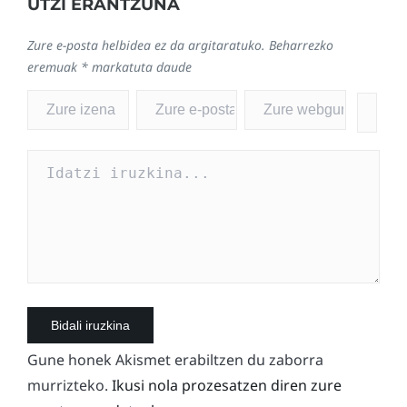
UTZI ERANTZUNA
Zure e-posta helbidea ez da argitaratuko.
Beharrezko
eremuak
*
markatuta daude
Gune honek Akismet erabiltzen du zaborra
murrizteko.
Ikusi nola prozesatzen diren zure