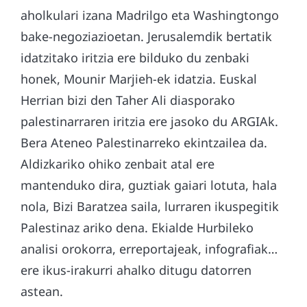
aholkulari izana Madrilgo eta Washingtongo
bake-negoziazioetan. Jerusalemdik bertatik
idatzitako iritzia ere bilduko du zenbaki
honek, Mounir Marjieh-ek idatzia. Euskal
Herrian bizi den Taher Ali diasporako
palestinarraren iritzia ere jasoko du ARGIAk.
Bera Ateneo Palestinarreko ekintzailea da.
Aldizkariko ohiko zenbait atal ere
mantenduko dira, guztiak gaiari lotuta, hala
nola, Bizi Baratzea saila, lurraren ikuspegitik
Palestinaz ariko dena. Ekialde Hurbileko
analisi orokorra, erreportajeak, infografiak…
ere ikus-irakurri ahalko ditugu datorren
astean.