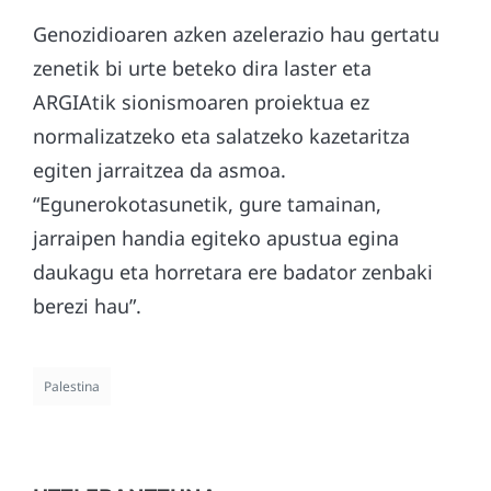
Genozidioaren azken azelerazio hau gertatu
zenetik bi urte beteko dira laster eta
ARGIAtik sionismoaren proiektua ez
normalizatzeko eta salatzeko kazetaritza
egiten jarraitzea da asmoa.
“Egunerokotasunetik, gure tamainan,
jarraipen handia egiteko apustua egina
daukagu eta horretara ere badator zenbaki
berezi hau”.
Palestina