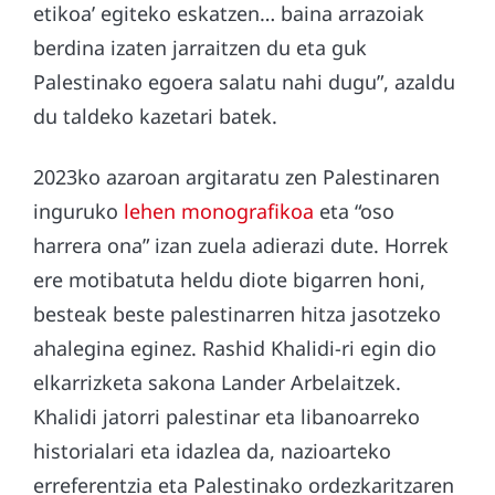
etikoa’ egiteko eskatzen… baina arrazoiak
berdina izaten jarraitzen du eta guk
Palestinako egoera salatu nahi dugu”, azaldu
du taldeko kazetari batek.
2023ko azaroan argitaratu zen Palestinaren
inguruko
lehen monografikoa
eta “oso
harrera ona” izan zuela adierazi dute. Horrek
ere motibatuta heldu diote bigarren honi,
besteak beste palestinarren hitza jasotzeko
ahalegina eginez. Rashid Khalidi-ri egin dio
elkarrizketa sakona Lander Arbelaitzek.
Khalidi jatorri palestinar eta libanoarreko
historialari eta idazlea da, nazioarteko
erreferentzia eta Palestinako ordezkaritzaren