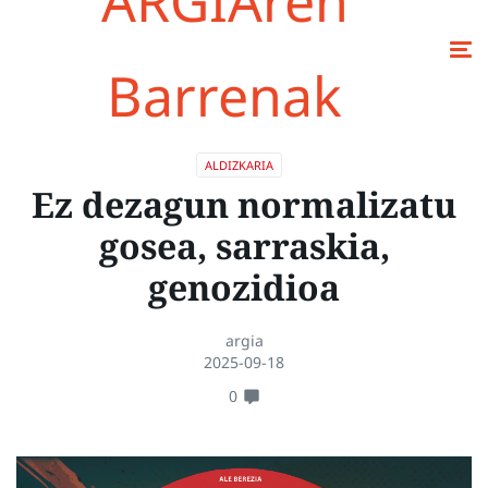
ARGIAren
Barrenak
ALDIZKARIA
Ez dezagun normalizatu
gosea, sarraskia,
genozidioa
argia
2025-09-18
0