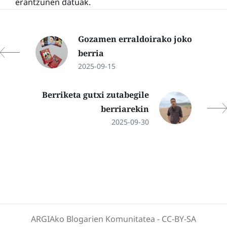
erantzunen datuak.
Gozamen erraldoirako joko
berria
2025-09-15
Berriketa gutxi zutabegile
berriarekin
2025-09-30
ARGIAko Blogarien Komunitatea
-
CC-BY-SA