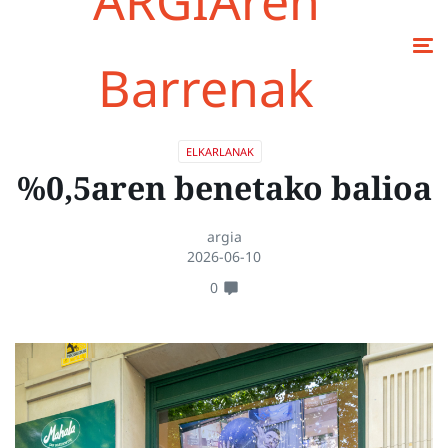
ARGIAren
Barrenak
ELKARLANAK
%0,5aren benetako balioa
argia
2026-06-10
0