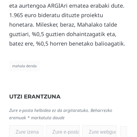
eta aurtengoa ARGIAri ematea erabaki dute.
1.965 euro bideratu dituzte proiektu
honetara. Milesker, beraz, Mahalako talde
guztiari, %0,5 guztien dohaintzagatik eta,
batez ere, %0,5 horren benetako balioagatik.
mahala denda
UTZI ERANTZUNA
Zure e-posta helbidea ez da argitaratuko.
Beharrezko
eremuak
*
markatuta daude