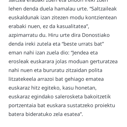
lehen denda duela hamalau urte. “Saltzaileak
euskaldunak izan zitezen modu kontzientean
erabaki nuen, ez da kasualitatea”,
azpimarratu du. Hiru urte dira Donostiako
denda ireki zutela eta “beste urrats bat”
eman nahi izan zuela dio: “Jendea eta
erosleak euskarara jolas moduan gerturatzea
nahi nuen eta bururatu zitzaidan polita
litzatekeela arrazoi bat gehiago ematea
euskaraz hitz egiteko, kasu honetan,
euskaraz egindako salerosketa bakoitzetik
portzentaia bat euskara sustatzeko proiektu
batera bideratuko zela esatea”.