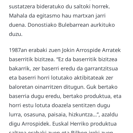
sustatzera bideratuko du saltoki horrek.
Mahala da egitasmo hau martxan jarri
duena. Donostiako Bulebarrean aurkituko
duzu.
1987an erabaki zuen Jokin Arrospide Arratek
baserritik bizitzea. “Ez da baserritik bizitzea
bakarrik, zer baserri eredu da garrantzitsua
eta baserri horri lotutako aktibitateak zer
baloretan oinarritzen ditugun. Guk bertako
baserria dugu eredu, bertako produktua, eta
horri estu lotuta doazela sentitzen dugu
lurra, osasuna, paisaia, hizkuntza…”, azaldu
digu Arrospidek. Euskal Herriko produktua
saltzea erabaki zuen eta Bilbon ireki zuen