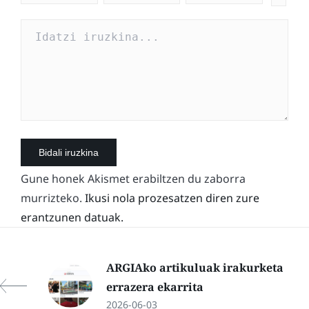
Gune honek Akismet erabiltzen du zaborra
murrizteko.
Ikusi nola prozesatzen diren zure
erantzunen datuak.
ARGIAko artikuluak irakurketa
errazera ekarrita
2026-06-03