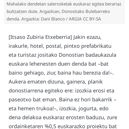
Mahalako dendetan salerosketak euskaraz egitea berariaz
bultzatzen dute. Argazkian, Donostiako Bulebarreko
denda. Argazkia: Dani Blanco / ARGIA CC BY-SA
[Itsaso Zubiria Etxeberria] Jakin ezazu,
irakurle, hotel, postal, pintxo prefabrikatu
eta turistaz jositako Donostian badaukazula
euskara lehenesten duen denda bat –bat
baino gehiago, ziur, baina hau berezia da!–.
Aukera ematen dizuna, gainera, planik
donostiarrena egiteko ere: izozkia erosi eta
paseotxo bat eman. Baina ez hori bakarrik –
eta hemen trukoa!–, izozkia, jogurta, edo
dena delakoa euskaraz erosten baduzu, zure
ordainketaren %0,5 euskarazko proiektu bat