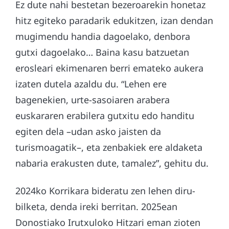
Ez dute nahi bestetan bezeroarekin honetaz
hitz egiteko paradarik edukitzen, izan dendan
mugimendu handia dagoelako, denbora
gutxi dagoelako… Baina kasu batzuetan
erosleari ekimenaren berri emateko aukera
izaten dutela azaldu du. “Lehen ere
bagenekien, urte-sasoiaren arabera
euskararen erabilera gutxitu edo handitu
egiten dela –udan asko jaisten da
turismoagatik–, eta zenbakiek ere aldaketa
nabaria erakusten dute, tamalez”, gehitu du.
2024ko Korrikara bideratu zen lehen diru-
bilketa, denda ireki berritan. 2025ean
Donostiako Irutxuloko Hitzari eman zioten