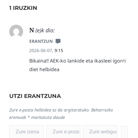
1 IRUZKIN
N
(e)k dio:
ERANTZUN
2026-06-07,
9:15
Bikaina!! AEK-ko lankide eta ikasleei igorri
diet helbidea
UTZI ERANTZUNA
Zure e-posta helbidea ez da argitaratuko.
Beharrezko
eremuak
*
markatuta daude