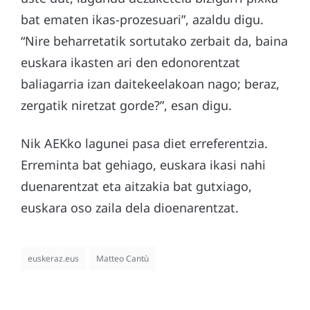
bat ematen ikas-prozesuari”, azaldu digu.
“Nire beharretatik sortutako zerbait da, baina
euskara ikasten ari den edonorentzat
baliagarria izan daitekeelakoan nago; beraz,
zergatik niretzat gorde?”, esan digu.
Nik AEKko lagunei pasa diet erreferentzia.
Erreminta bat gehiago, euskara ikasi nahi
duenarentzat eta aitzakia bat gutxiago,
euskara oso zaila dela dioenarentzat.
euskeraz.eus
Matteo Cantù