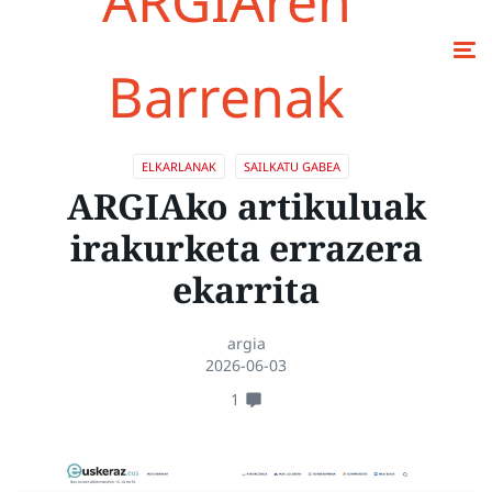
ARGIAren
Barrenak
ELKARLANAK
SAILKATU GABEA
ARGIAko artikuluak
irakurketa errazera
ekarrita
argia
2026-06-03
1