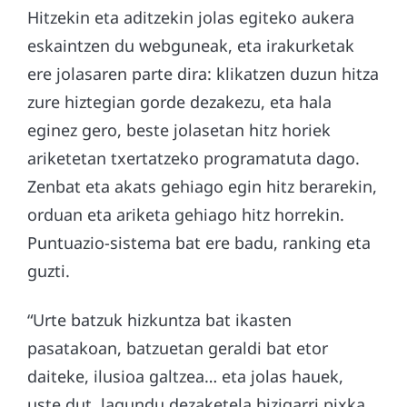
Hitzekin eta aditzekin jolas egiteko aukera
eskaintzen du webguneak, eta irakurketak
ere jolasaren parte dira: klikatzen duzun hitza
zure hiztegian gorde dezakezu, eta hala
eginez gero, beste jolasetan hitz horiek
ariketetan txertatzeko programatuta dago.
Zenbat eta akats gehiago egin hitz berarekin,
orduan eta ariketa gehiago hitz horrekin.
Puntuazio-sistema bat ere badu, ranking eta
guzti.
“Urte batzuk hizkuntza bat ikasten
pasatakoan, batzuetan geraldi bat etor
daiteke, ilusioa galtzea… eta jolas hauek,
uste dut, lagundu dezaketela bizigarri pixka