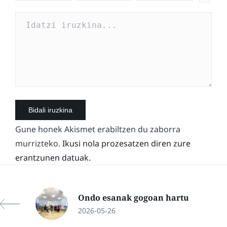
Gune honek Akismet erabiltzen du zaborra
murrizteko.
Ikusi nola prozesatzen diren zure
erantzunen datuak.
Ondo esanak gogoan hartu
2026-05-26