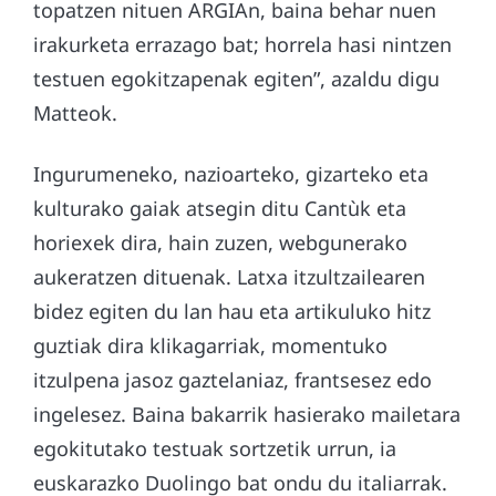
topatzen nituen ARGIAn, baina behar nuen
irakurketa errazago bat; horrela hasi nintzen
testuen egokitzapenak egiten”, azaldu digu
Matteok.
Ingurumeneko, nazioarteko, gizarteko eta
kulturako gaiak atsegin ditu Cantùk eta
horiexek dira, hain zuzen, webgunerako
aukeratzen dituenak. Latxa itzultzailearen
bidez egiten du lan hau eta artikuluko hitz
guztiak dira klikagarriak, momentuko
itzulpena jasoz gaztelaniaz, frantsesez edo
ingelesez. Baina bakarrik hasierako mailetara
egokitutako testuak sortzetik urrun, ia
euskarazko Duolingo bat ondu du italiarrak.