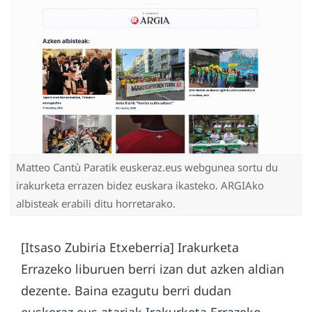
Matteo Cantù Paratik euskeraz.eus webgunea sortu du
irakurketa errazen bidez euskara ikasteko. ARGIAko
albisteak erabili ditu horretarako.
[Itsaso Zubiria Etxeberria] Irakurketa
Errazeko liburuen berri izan dut azken aldian
dezente. Baina ezagutu berri dudan