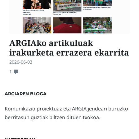
ARGIAko artikuluak
irakurketa errazera ekarrita
2026-06-03
1
ARGIAREN BLOGA
Komunikazio proiektuaz eta ARGIA jendeari buruzko
berritasun guztiak biltzen dituen txokoa.