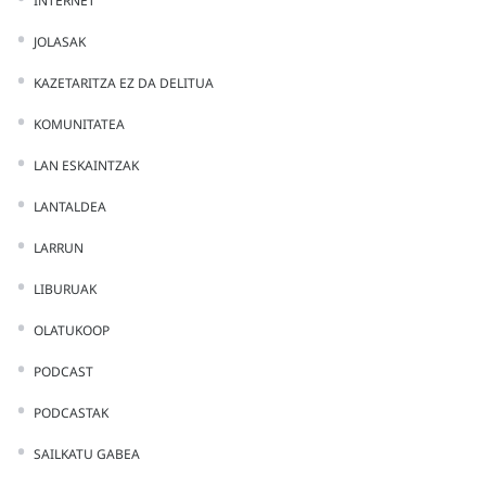
INTERNET
JOLASAK
KAZETARITZA EZ DA DELITUA
KOMUNITATEA
LAN ESKAINTZAK
LANTALDEA
LARRUN
LIBURUAK
OLATUKOOP
PODCAST
PODCASTAK
SAILKATU GABEA