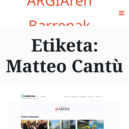
ARGIAren
Barrenak
Etiketa:
Matteo Cantù