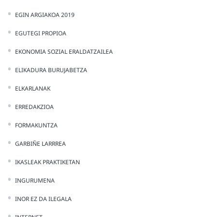
EGIN ARGIAKOA 2019
EGUTEGI PROPIOA
EKONOMIA SOZIAL ERALDATZAILEA
ELIKADURA BURUJABETZA
ELKARLANAK
ERREDAKZIOA
FORMAKUNTZA
GARBIÑE LARRREA
IKASLEAK PRAKTIKETAN
INGURUMENA
INOR EZ DA ILEGALA