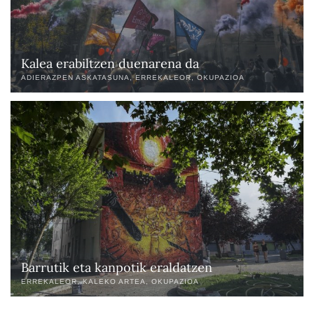
Kalea erabiltzen duenarena da
ADIERAZPEN ASKATASUNA
ERREKALEOR
OKUPAZIOA
Barrutik eta kanpotik eraldatzen
ERREKALEOR
KALEKO ARTEA
OKUPAZIOA