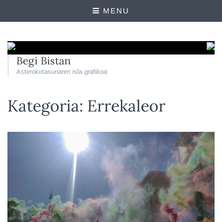
MENU
Begi Bistan
Asterokotasunaren isla grafikoa
Kategoria:
Errekaleor