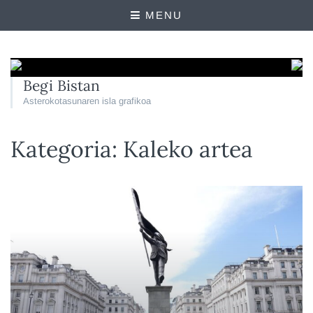
MENU
Begi Bistan
Asterokotasunaren isla grafikoa
Kategoria:
Kaleko artea