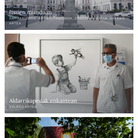
Itsuen munduan
ANTIFAXISMOA
ANTIMILITARISMOA
ERRESUMA BATUA
KALEKO
ARTEA
Aldarrikapenak enkantean
KALEKO ARTEA