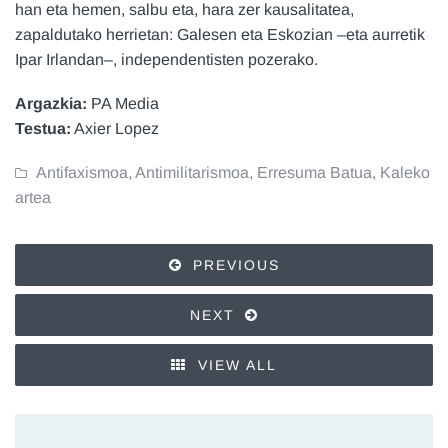
han eta hemen, salbu eta, hara zer kausalitatea,
zapaldutako herrietan: Galesen eta Eskozian –eta aurretik
Ipar Irlandan–, independentisten pozerako.
Argazkia:
PA Media
Testua:
Axier Lopez
Antifaxismoa
,
Antimilitarismoa
,
Erresuma Batua
,
Kaleko
artea
PREVIOUS
NEXT
VIEW ALL