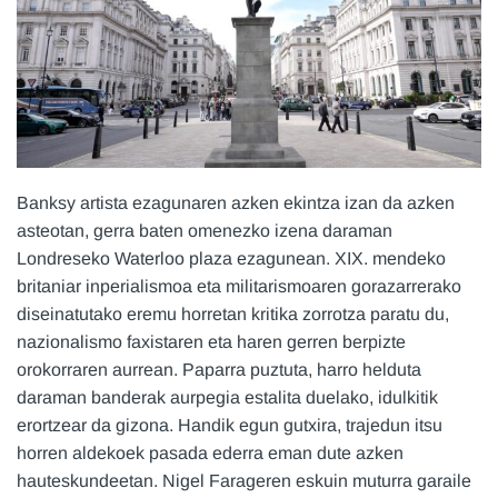
Banksy artista ezagunaren azken ekintza izan da azken
asteotan, gerra baten omenezko izena daraman
Londreseko Waterloo plaza ezagunean. XIX. mendeko
britaniar inperialismoa eta militarismoaren gorazarrerako
diseinatutako eremu horretan kritika zorrotza paratu du,
nazionalismo faxistaren eta haren gerren berpizte
orokorraren aurrean. Paparra puztuta, harro helduta
daraman banderak aurpegia estalita duelako, idulkitik
erortzear da gizona. Handik egun gutxira, trajedun itsu
horren aldekoek pasada ederra eman dute azken
hauteskundeetan. Nigel Farageren eskuin muturra garaile