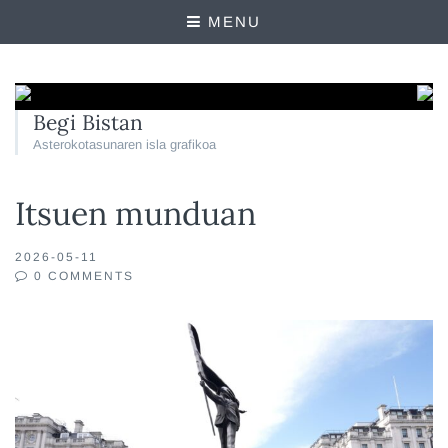
MENU
Begi Bistan
Asterokotasunaren isla grafikoa
Itsuen munduan
2026-05-11
0 COMMENTS