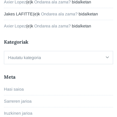
Axier Lopez
(e)k
Ondarea ala zama?
bidalketan
Jakes LAFITTE
(e)k
Ondarea ala zama?
bidalketan
Axier Lopez
(e)k
Ondarea ala zama?
bidalketan
Kategoriak
Kategoriak
Meta
Hasi saioa
Sarreren jarioa
Iruzkinen jarioa