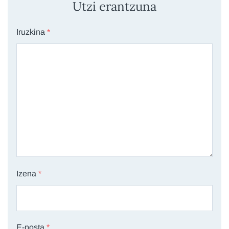
Utzi erantzuna
Iruzkina
*
Izena
*
E-posta
*