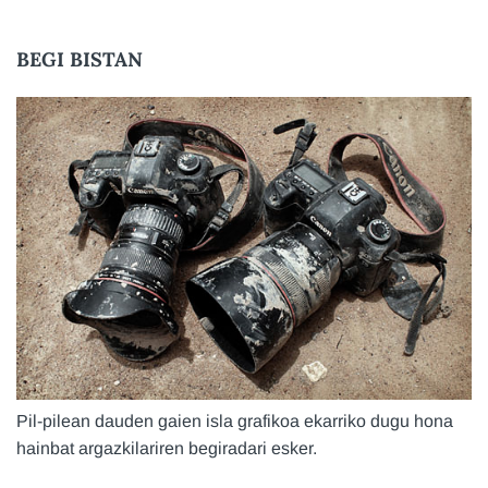
BEGI BISTAN
Pil-pilean dauden gaien isla grafikoa ekarriko dugu hona
hainbat argazkilariren begiradari esker.