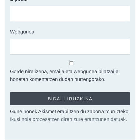
Webgunea
Gorde nire izena, emaila eta webgunea bilatzaile
honetan komentatzen dudan hurrengorako.
Gune honek Akismet erabiltzen du zaborra murrizteko.
Ikusi nola prozesatzen diren zure erantzunen datuak.