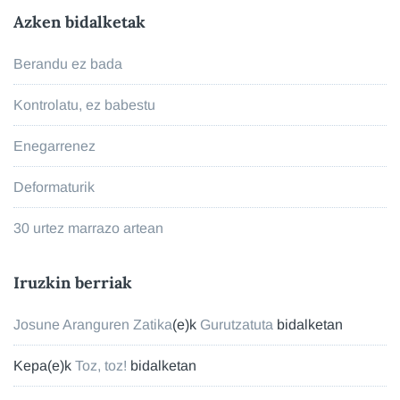
Azken bidalketak
Berandu ez bada
Kontrolatu, ez babestu
Enegarrenez
Deformaturik
30 urtez marrazo artean
Iruzkin berriak
Josune Aranguren Zatika
(e)k
Gurutzatuta
bidalketan
Kepa
(e)k
Toz, toz!
bidalketan