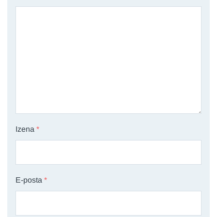
Izena
*
E-posta
*