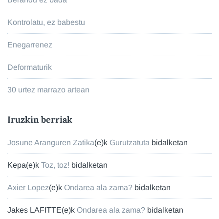
Kontrolatu, ez babestu
Enegarrenez
Deformaturik
30 urtez marrazo artean
Iruzkin berriak
Josune Aranguren Zatika
(e)k
Gurutzatuta
bidalketan
Kepa
(e)k
Toz, toz!
bidalketan
Axier Lopez
(e)k
Ondarea ala zama?
bidalketan
Jakes LAFITTE
(e)k
Ondarea ala zama?
bidalketan