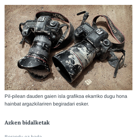
Pil-pilean dauden gaien isla grafikoa ekarriko dugu hona
hainbat argazkilariren begiradari esker.
Azken bidalketak
Berandu ez bada