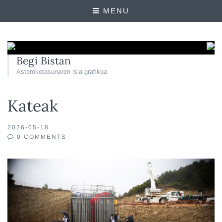
MENU
Begi Bistan
Asterokotasunaren isla grafikoa
Kateak
2026-05-18
0 COMMENTS