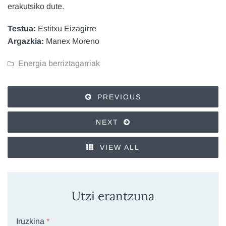
erakutsiko dute.
Testua:
Estitxu Eizagirre
Argazkia:
Manex Moreno
Energia berriztagarriak
PREVIOUS
NEXT
VIEW ALL
Utzi erantzuna
Iruzkina
*