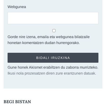
Webgunea
Gorde nire izena, emaila eta webgunea bilatzaile
honetan komentatzen dudan hurrengorako.
Gune honek Akismet erabiltzen du zaborra murrizteko.
Ikusi nola prozesatzen diren zure erantzunen datuak.
BEGI BISTAN