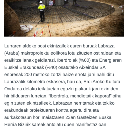
Lurraren aldeko bost ekintzailek euren buruak Labraza
(Araba) makroproiektu eolikora lotu zituzten ostiralean eta
eraikitze lanak geldiarazi. Iberdrolak (%60) eta Energiaren
Euskal Erakundeak (%40) osatutako Aixeindar SA
enpresak 200 metroko zortzi haize errota jarri nahi ditu
Labrazatik kilometro eskasera, hau da, Erdi Aroko Kultura
Ondarea delako teilatuetan eguzki plakarik jarri ezin den
hiribilduaren lurretan. “Iberdrola, mendietatik kapora!” oihu
egin zuten ekintzaileek. Labrazan herritarrak eta tokiko
erakundeak proiektuaren kontra agertu dira eta
aurkakotasun hori maiatzaren 23an Gasteizen Euskal
Herria Bizirik sareak antolatu duen manifestazioan