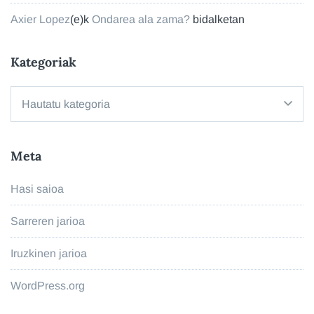
Axier Lopez
(e)k
Ondarea ala zama?
bidalketan
Kategoriak
Kategoriak
Meta
Hasi saioa
Sarreren jarioa
Iruzkinen jarioa
WordPress.org