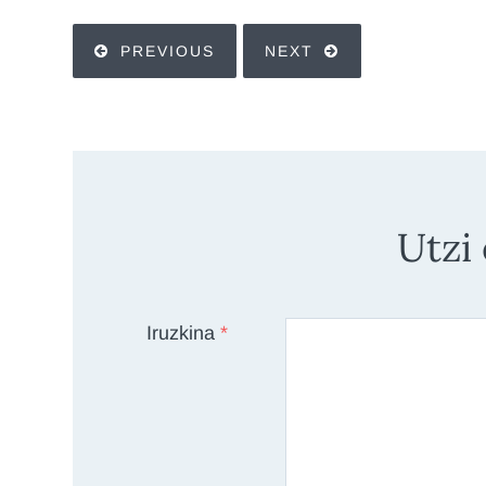
PREVIOUS
NEXT
Utzi
Iruzkina
*