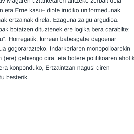
Krav Magaren uztarketaren antzeko zerbait dela
an eta Erne kasu– diote irudiko uniformedunak
imak ertzainak direla. Ezaguna zaigu argudioa.
k botatzen dituztenek ere logika bera darabilte:
u”. Horregatik, lurrean babesgabe dagoenari
dua gogorarazteko. Indarkeriaren monopolioarekin
(ere) gehiengo dira, eta botere politikoaren ahoti
oera konponduko, Ertzaintzan nagusi diren
u besterik.