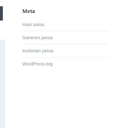
Meta
Hasi saioa
Sarreren jarioa
Iruzkinen jarioa
WordPress.org