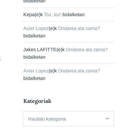
bidalketan
Kepa
(e)k
Toz, toz!
bidalketan
Axier Lopez
(e)k
Ondarea ala zama?
bidalketan
Jakes LAFITTE
(e)k
Ondarea ala zama?
bidalketan
k
Axier Lopez
(e)k
Ondarea ala zama?
bidalketan
Kategoriak
Kategoriak