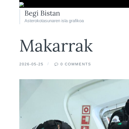
Begi Bistan
Asterokotasunaren isla grafikoa
Makarrak
2026-05-25
0 COMMENTS