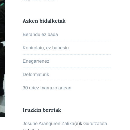
Azken bidalketak
Berandu ez bada
Kontrolatu, ez babestu
Enegarrenez
Deformaturik
30 urtez marrazo artean
Iruzkin berriak
Josune Aranguren Zatika
(e)k
Gurutzatuta