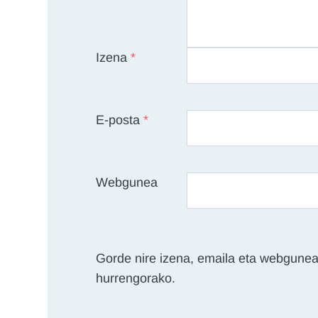
Izena
*
E-posta
*
Webgunea
Gorde nire izena, emaila eta webgunea
hurrengorako.