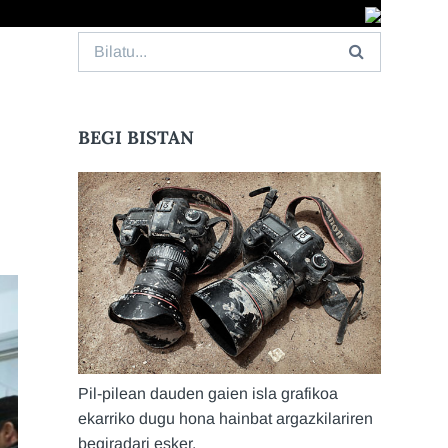
Search
for:
BEGI BISTAN
Pil-pilean dauden gaien isla grafikoa
ekarriko dugu hona hainbat argazkilariren
begiradari esker.