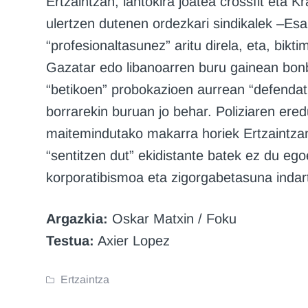
Ertzaintzan, lantokira joatea crossfit eta 
ulertzen dutenen ordezkari sindikalek –Es
“profesionaltasunez” aritu direla, eta, bikt
Gazatar edo libanoarren buru gainean bonba
“betikoen” probokazioen aurrean “defendat
borrarekin buruan jo behar. Poliziaren ere
maitemindutako makarra horiek Ertzaintzan 
“sentitzen dut” ekidistante batek ez du eg
korporatibismoa eta zigorgabetasuna indart
Argazkia:
Oskar Matxin / Foku
Testua:
Axier Lopez
Ertzaintza