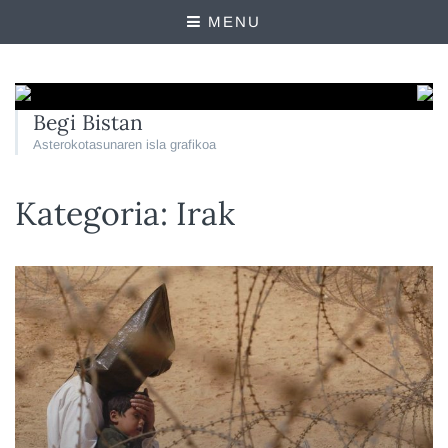
MENU
Begi Bistan
Asterokotasunaren isla grafikoa
Kategoria:
Irak