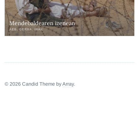
Mendebaldearen izenean
AEB
GERRA
IRAK
© 2026 Candid Theme by
Array
.