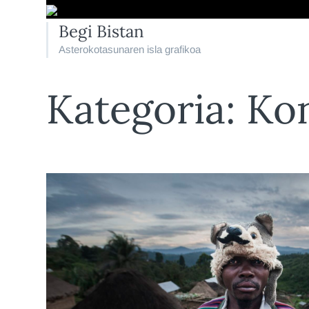
Begi Bistan
Asterokotasunaren isla grafikoa
Kategoria:
Ko