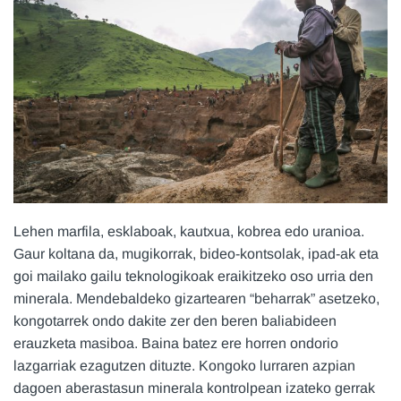
Lehen marfila, esklaboak, kautxua, kobrea edo uranioa.
Gaur koltana da, mugikorrak, bideo-kontsolak, ipad-ak eta
goi mailako gailu teknologikoak eraikitzeko oso urria den
minerala. Mendebaldeko gizartearen “beharrak” asetzeko,
kongotarrek ondo dakite zer den beren baliabideen
erauzketa masiboa. Baina batez ere horren ondorio
lazgarriak ezagutzen dituzte. Kongoko lurraren azpian
dagoen aberastasun minerala kontrolpean izateko gerrak