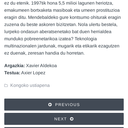
ez du etenik. 1997tik hona 5,5 milioi lagunen heriotza,
emakumeen bortxaketa masiboak eta umeen prostituzioa
eragin ditu. Mendebaldeko gure kontsumo ohiturak eragin
zuzena du beste askoren bizitzetan. Nola ulertu bestela,
lurpeko ondasun aberatsenetako bat duen herrialdea
munduko pobreenetarikoa izatea? Teknologia
multinazionalen jardunak, mugarik eta etikarik ezagutzen
ez duenak, zeresan handia du horretan.
Argazkia:
Xavier Aldekoa
Testua:
Axier Lopez
Kongoko ustiapena
PREVIOUS
NEXT