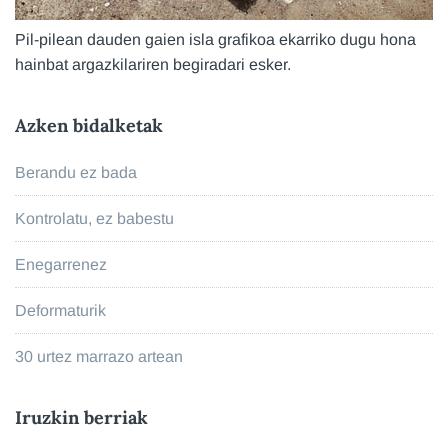
Pil-pilean dauden gaien isla grafikoa ekarriko dugu hona
hainbat argazkilariren begiradari esker.
Azken bidalketak
Berandu ez bada
Kontrolatu, ez babestu
Enegarrenez
Deformaturik
30 urtez marrazo artean
Iruzkin berriak