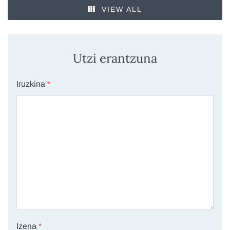
VIEW ALL
Utzi erantzuna
Iruzkina
*
Izena
*