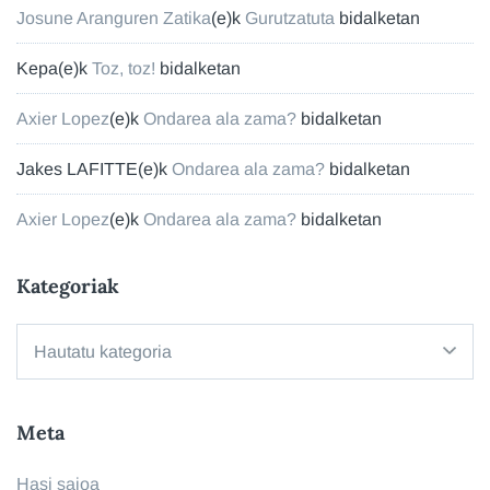
Josune Aranguren Zatika
(e)k
Gurutzatuta
bidalketan
Kepa
(e)k
Toz, toz!
bidalketan
Axier Lopez
(e)k
Ondarea ala zama?
bidalketan
Jakes LAFITTE
(e)k
Ondarea ala zama?
bidalketan
Axier Lopez
(e)k
Ondarea ala zama?
bidalketan
Kategoriak
Kategoriak
Meta
Hasi saioa