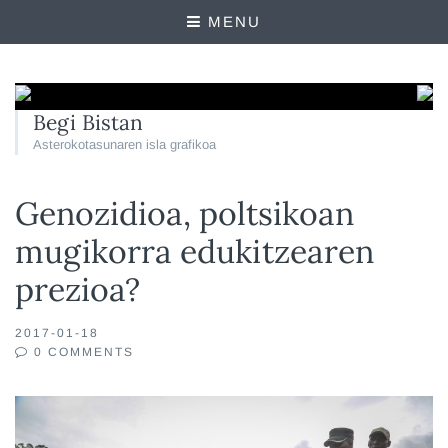
MENU
Begi Bistan
Asterokotasunaren isla grafikoa
Genozidioa, poltsikoan
mugikorra edukitzearen
prezioa?
2017-01-18
0 COMMENTS