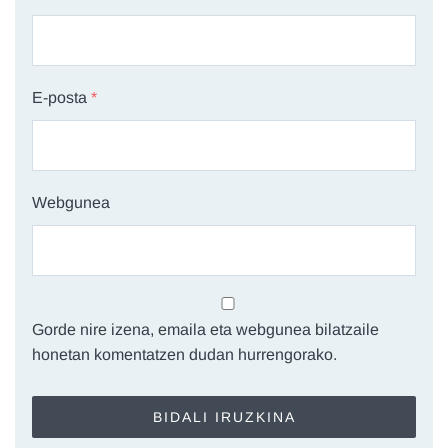
E-posta
*
Webgunea
Gorde nire izena, emaila eta webgunea bilatzaile
honetan komentatzen dudan hurrengorako.