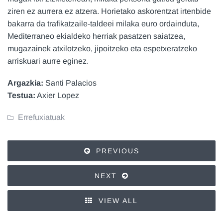
ziren ez aurrera ez atzera. Horietako askorentzat irtenbide
bakarra da trafikatzaile-taldeei milaka euro ordainduta,
Mediterraneo ekialdeko herriak pasatzen saiatzea,
mugazainek atxilotzeko, jipoitzeko eta espetxeratzeko
arriskuari aurre eginez.
Argazkia:
Santi Palacios
Testua:
Axier Lopez
Errefuxiatuak
PREVIOUS
NEXT
VIEW ALL