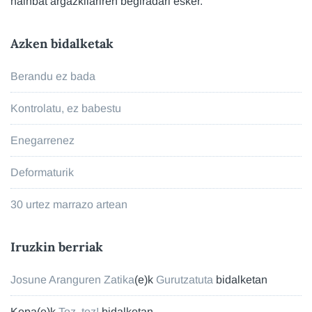
hainbat argazkilariren begiradari esker.
Azken bidalketak
Berandu ez bada
Kontrolatu, ez babestu
Enegarrenez
Deformaturik
30 urtez marrazo artean
Iruzkin berriak
Josune Aranguren Zatika
(e)k
Gurutzatuta
bidalketan
Kepa
(e)k
Toz, toz!
bidalketan