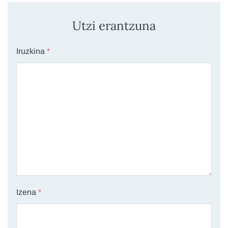
Utzi erantzuna
Iruzkina
*
Izena
*