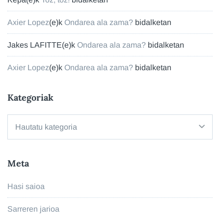
Axier Lopez
(e)k
Ondarea ala zama?
bidalketan
Jakes LAFITTE
(e)k
Ondarea ala zama?
bidalketan
Axier Lopez
(e)k
Ondarea ala zama?
bidalketan
Kategoriak
Kategoriak
Meta
Hasi saioa
Sarreren jarioa