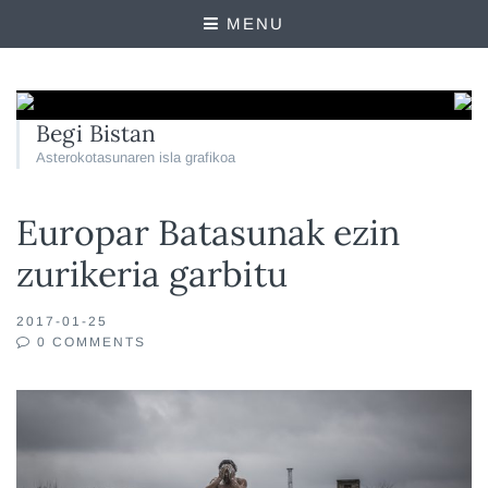
MENU
Begi Bistan
Asterokotasunaren isla grafikoa
Europar Batasunak ezin
zurikeria garbitu
2017-01-25
0 COMMENTS