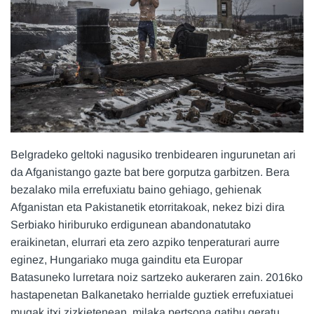
Belgradeko geltoki nagusiko trenbidearen ingurunetan ari
da Afganistango gazte bat bere gorputza garbitzen. Bera
bezalako mila errefuxiatu baino gehiago, gehienak
Afganistan eta Pakistanetik etorritakoak, nekez bizi dira
Serbiako hiriburuko erdigunean abandonatutako
eraikinetan, elurrari eta zero azpiko tenperaturari aurre
eginez, Hungariako muga gainditu eta Europar
Batasuneko lurretara noiz sartzeko aukeraren zain. 2016ko
hastapenetan Balkanetako herrialde guztiek errefuxiatuei
mugak itxi zizkietenean, milaka pertsona gatibu geratu