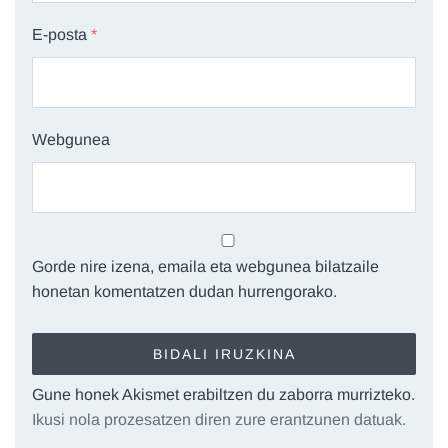
E-posta
*
Webgunea
Gorde nire izena, emaila eta webgunea bilatzaile
honetan komentatzen dudan hurrengorako.
Gune honek Akismet erabiltzen du zaborra murrizteko.
Ikusi nola prozesatzen diren zure erantzunen datuak.