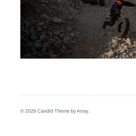
IRAN
LIBANO
PALESTINA
SIRIA
© 2026 Candid Theme by
Array
.