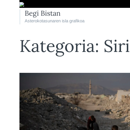
Begi Bistan
Asterokotasunaren isla grafikoa
Kategoria:
Sir